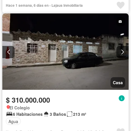
Barbecue
Cocina integral
Gas natural
Hace 1 semana, 6 días en - Lajaus Inmobiliaria
Vista panorámica
Seguridad privada
Agua
Casa
$ 310.000.000
El Colegio
6 Habitaciones
3 Baños
213 m²
Agua