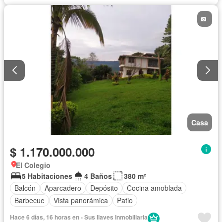
Casa
$ 1.170.000.000
El Colegio
5 Habitaciones
4 Baños
380 m²
Balcón
Aparcadero
Depósito
Cocina amoblada
Barbecue
Vista panorámica
Patio
Hace 6 días, 16 horas en - Sus llaves Inmobiliaria