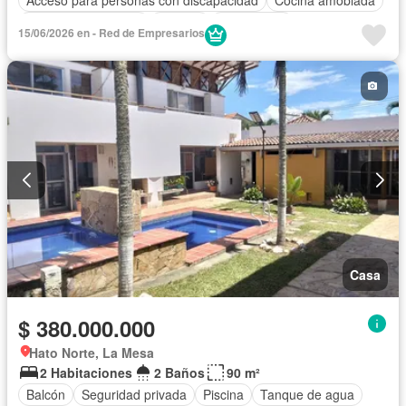
Acceso para personas con discapacidad
Cocina amoblada
Caseta de vigilancia
Internet
Gas natural
15/06/2026 en - Red de Empresarios
Vista panorámica
Seguridad privada
Cuarto de servicio
Piscina
Terraza
Tanque de agua
Casa
$ 380.000.000
Hato Norte, La Mesa
2 Habitaciones
2 Baños
90 m²
Balcón
Seguridad privada
Piscina
Tanque de agua