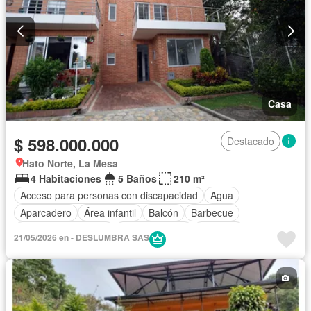
Casa
$ 598.000.000
Destacado
Hato Norte, La Mesa
4 Habitaciones
5 Baños
210 m²
Acceso para personas con discapacidad
Agua
Aparcadero
Área infantil
Balcón
Barbecue
Caseta de vigilancia
Cocina integral
Depósito
21/05/2026 en - DESLUMBRA SAS
Electricidad
Gas natural
Internet
Jacuzzi
Jardín
Patio
Piscina
Vigilante
Seguridad privada
Tanque de agua
Terraza
Vista panorámica
Wifi