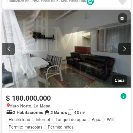
11/06/2026 en - HyA Finca Raíz - MyL Finca Raiz
Casa
$ 180.000.000
Hato Norte, La Mesa
2 Habitaciones
2 Baños
43 m²
Electricidad
Internet
Tanque de agua
Agua
Wifi
Permite mascotas
Permite niños