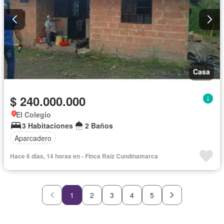
Casa
$ 240.000.000
El Colegio
3 Habitaciones
2 Baños
Aparcadero
Hace 6 días, 14 horas en - Finca Raíz Cundinamarca
1
2
3
4
5