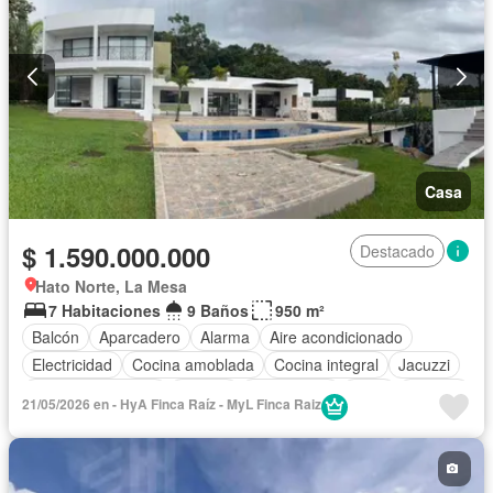
Casa
$ 1.590.000.000
Destacado
Hato Norte, La Mesa
7 Habitaciones
9 Baños
950 m²
Balcón
Aparcadero
Alarma
Aire acondicionado
Electricidad
Cocina amoblada
Cocina integral
Jacuzzi
Cuarto de servicio
Estudio
Gas natural
Agua
Terraza
21/05/2026 en - HyA Finca Raíz - MyL Finca Raiz
Tanque de agua
Vista panorámica
Patio
Jardín
Vigilante
Área infantil
Barbecue
Seguridad privada
Piscina
Wifi
Permite niños
Permite mascotas