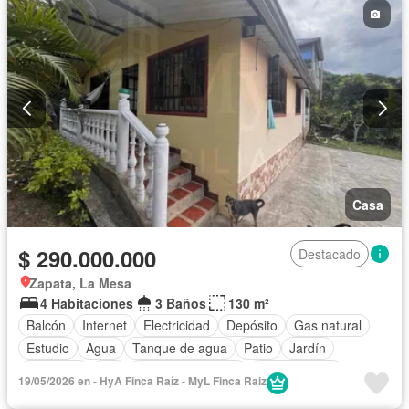
Casa
$ 290.000.000
Destacado
Zapata, La Mesa
4 Habitaciones
3 Baños
130 m²
Balcón
Internet
Electricidad
Depósito
Gas natural
Estudio
Agua
Tanque de agua
Patio
Jardín
Barbecue
Wifi
Permite mascotas
Permite niños
19/05/2026 en - HyA Finca Raíz - MyL Finca Raiz