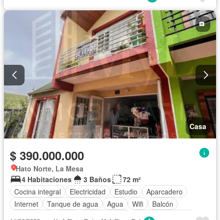
Casa
$ 390.000.000
Hato Norte, La Mesa
4 Habitaciones
3 Baños
72 m²
Cocina integral
Electricidad
Estudio
Aparcadero
Internet
Tanque de agua
Agua
Wifi
Balcón
Gas natural
Patio
Permite niños
Permite mascotas