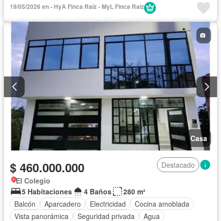
19/05/2026 en - HyA Finca Raíz - MyL Finca Raiz
Casa
$ 460.000.000
Destacado
El Colegio
5 Habitaciones
4 Baños
280 m²
Balcón
Aparcadero
Electricidad
Cocina amoblada
Vista panorámica
Seguridad privada
Agua