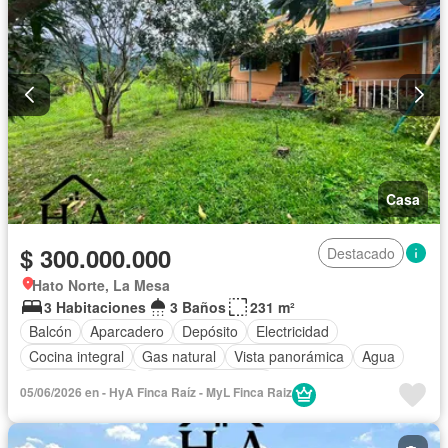
Casa
$ 300.000.000
Destacado
Hato Norte, La Mesa
3 Habitaciones
3 Baños
231 m²
Balcón
Aparcadero
Depósito
Electricidad
Cocina integral
Gas natural
Vista panorámica
Agua
Tanque de agua
Cuarto de servicio
05/06/2026 en - HyA Finca Raíz - MyL Finca Raiz