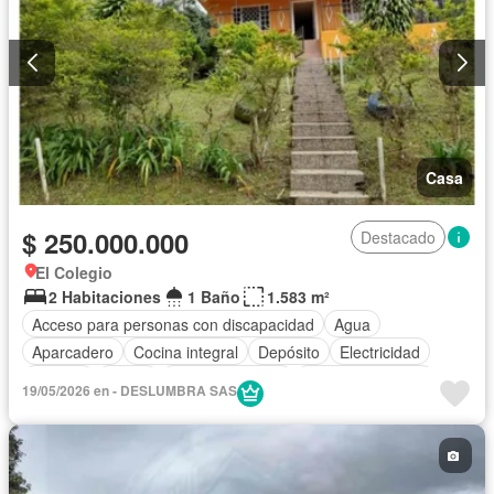
Casa
$ 250.000.000
Destacado
El Colegio
2 Habitaciones
1 Baño
1.583 m²
Acceso para personas con discapacidad
Agua
Aparcadero
Cocina integral
Depósito
Electricidad
Internet
Jardín
Tanque de agua
Vista panorámica
19/05/2026 en - DESLUMBRA SAS
Wifi