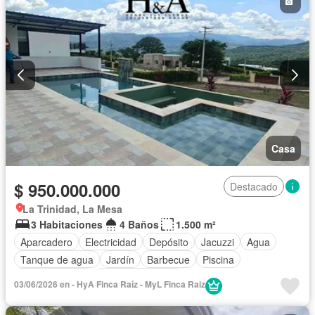
Casa
$ 950.000.000
Destacado
La Trinidad, La Mesa
3 Habitaciones
4 Baños
1.500 m²
Aparcadero
Electricidad
Depósito
Jacuzzi
Agua
Tanque de agua
Jardín
Barbecue
Piscina
Cocina integral
Vista panorámica
03/06/2026 en - HyA Finca Raíz - MyL Finca Raiz