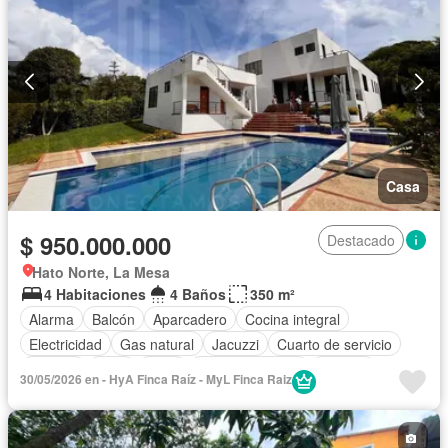
Casa
$ 950.000.000
Destacado
Hato Norte, La Mesa
4 Habitaciones
4 Baños
350 m²
Alarma
Balcón
Aparcadero
Cocina integral
Electricidad
Gas natural
Jacuzzi
Cuarto de servicio
Internet
Patio
Agua
Tanque de agua
Terraza
30/05/2026 en - HyA Finca Raíz - MyL Finca Raiz
Área infantil
Jardín
Vigilante
Barbecue
Seguridad privada
Piscina
Wifi
Cancha de tenis
Permite mascotas
Permite niños