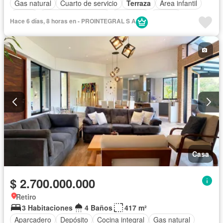
Gas natural
Cuarto de servicio
Terraza
Área infantil
Jardín
Caseta de vigilancia
Gimnasio
Estudio
Hace 6 días, 8 horas en - PROINTEGRAL S A
Ascensor
Seguridad privada
Casa
$ 2.700.000.000
Retiro
3 Habitaciones
4 Baños
417 m²
Aparcadero
Depósito
Cocina integral
Gas natural