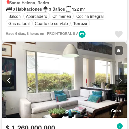
Santa Helena, Retiro
3 Habitaciones
3 Baños
122 m²
Balcón
Aparcadero
Chimenea
Cocina integral
Gas natural
Cuarto de servicio
Terraza
Caseta de vigilancia
Seguridad privada
Hace 6 días, 8 horas en - PROINTEGRAL S A
Casa
$ 1.260.000.000