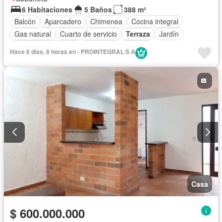
6 Habitaciones
5 Baños
388 m²
Balcón
Aparcadero
Chimenea
Cocina integral
Gas natural
Cuarto de servicio
Terraza
Jardín
Caseta de vigilancia
Gimnasio
Estudio
Hace 6 días, 8 horas en - PROINTEGRAL S A
Seguridad privada
Casa
$ 600.000.000