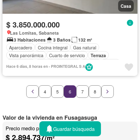
Casa
$ 3.850.000.000
Las Lomitas, Sabaneta
3 Habitaciones
3 Baños
132 m²
Aparcadero
Cocina integral
Gas natural
Vista panorámica
Cuarto de servicio
Terraza
Área infantil
Caseta de vigilancia
Estudio
Piscina
Hace 6 días, 8 horas en - PROINTEGRAL S A
4
5
6
7
8
Valor de la vivienda en Fusagasuga
Precio medio por m²
Guardar búsqueda
$ 2.894.737/
m²