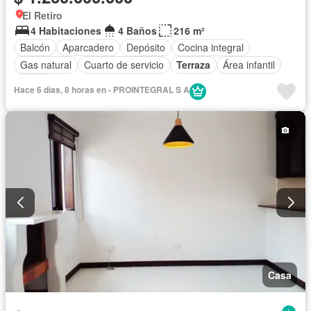
El Retiro
4 Habitaciones
4 Baños
216 m²
Balcón
Aparcadero
Depósito
Cocina integral
Gas natural
Cuarto de servicio
Terraza
Área infantil
Jardín
Hace 6 días, 8 horas en - PROINTEGRAL S A
Casa