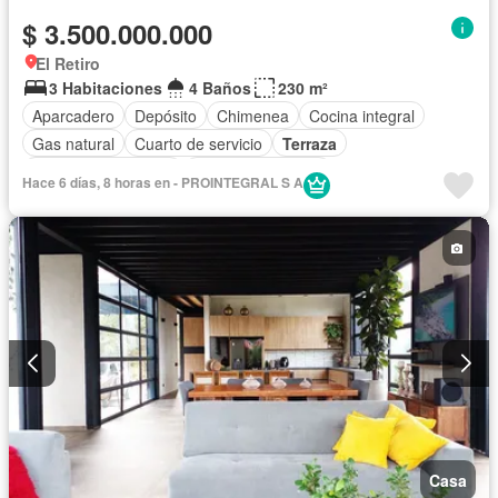
$ 3.500.000.000
El Retiro
3 Habitaciones
4 Baños
230 m²
Aparcadero
Depósito
Chimenea
Cocina integral
Gas natural
Cuarto de servicio
Terraza
Caseta de vigilancia
Seguridad privada
Hace 6 días, 8 horas en - PROINTEGRAL S A
Casa