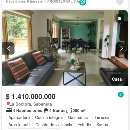
Hace 6 días, 8 horas en - PROINTEGRAL S A
Gas natural
Jacuzzi
Seguridad privada
Terraza
Casa
$ 1.410.000.000
La Doctora, Sabaneta
4 Habitaciones
4 Baños
280 m²
Aparcadero
Cocina integral
Gas natural
Terraza
Área infantil
Caseta de vigilancia
Estudio
Sauna