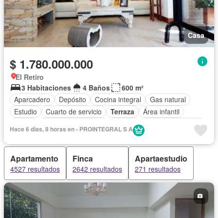
Casa
$ 1.780.000.000
El Retiro
3 Habitaciones
4 Baños
600 m²
Aparcadero
Depósito
Cocina integral
Gas natural
Estudio
Cuarto de servicio
Terraza
Área infantil
Jardín
Caseta de vigilancia
Estudio
Seguridad privada
Hace 6 días, 8 horas en - PROINTEGRAL S A
Apartamento
Finca
Apartaestudio
4527 resultados
2642 resultados
271 resultados