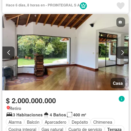
Seguridad privada
Piscina
Hace 6 días, 8 horas en - PROINTEGRAL S A
Casa
$ 2.000.000.000
Retiro
3 Habitaciones
4 Baños
400 m²
Alarma
Balcón
Aparcadero
Depósito
Chimenea
Cocina integral
Gas natural
Cuarto de servicio
Terraza