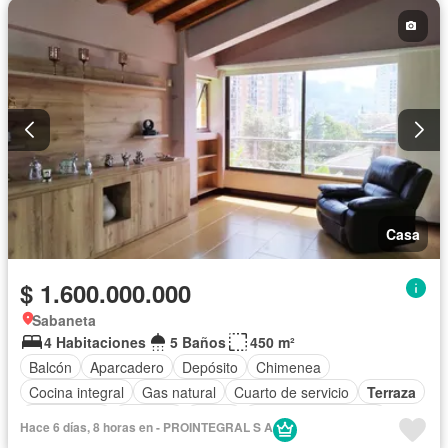
Casa
$ 1.600.000.000
Sabaneta
4 Habitaciones
5 Baños
450 m²
Balcón
Aparcadero
Depósito
Chimenea
Cocina integral
Gas natural
Cuarto de servicio
Terraza
Área infantil
Vigilante
Jardín
Caseta de vigilancia
Hace 6 días, 8 horas en - PROINTEGRAL S A
Gimnasio
Estudio
Seguridad privada
Piscina