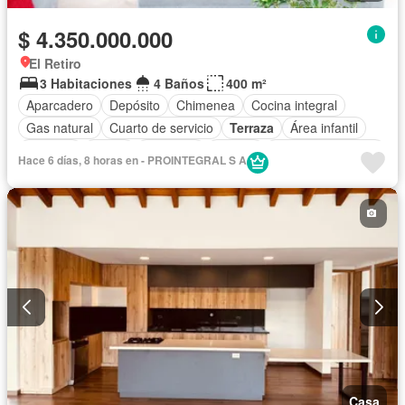
$ 4.350.000.000
El Retiro
3 Habitaciones
4 Baños
400 m²
Aparcadero
Depósito
Chimenea
Cocina integral
Gas natural
Cuarto de servicio
Terraza
Área infantil
Vigilante
Jardín
Gimnasio
Estudio
Seguridad privada
Hace 6 días, 8 horas en - PROINTEGRAL S A
Casa