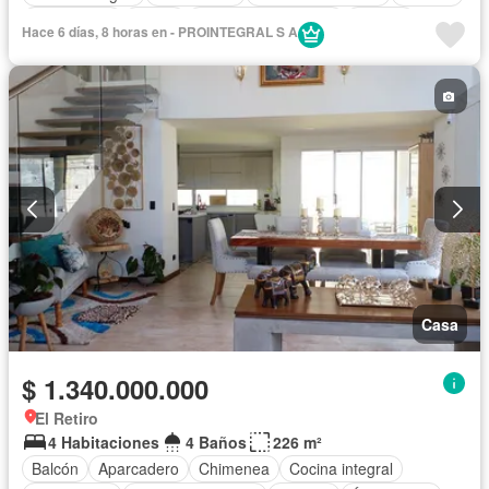
Área infantil
Jardín
Caseta de vigilancia
Estudio
Hace 6 días, 8 horas en - PROINTEGRAL S A
Seguridad privada
Casa
$ 1.340.000.000
El Retiro
4 Habitaciones
4 Baños
226 m²
Balcón
Aparcadero
Chimenea
Cocina integral