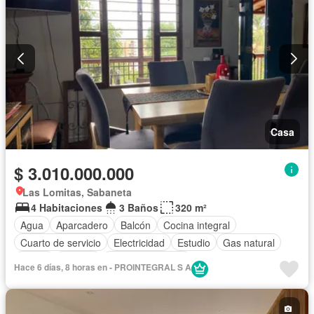
Casa
$ 3.010.000.000
Las Lomitas, Sabaneta
4 Habitaciones
3 Baños
320 m²
Agua
Aparcadero
Balcón
Cocina integral
Cuarto de servicio
Electricidad
Estudio
Gas natural
Jardín
Terraza
Vista panorámica
Hace 6 días, 8 horas en - PROINTEGRAL S A