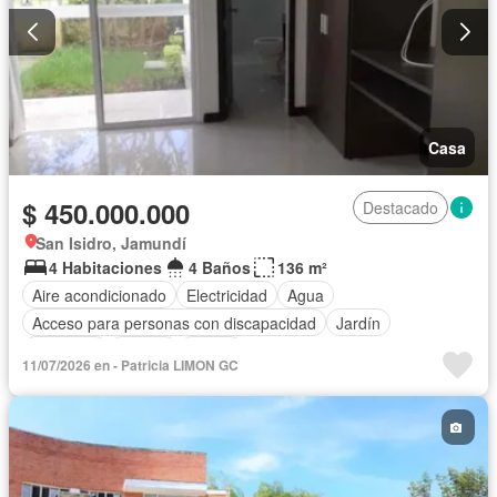
Casa
$ 450.000.000
Destacado
San Isidro, Jamundí
4 Habitaciones
4 Baños
136 m²
Aire acondicionado
Electricidad
Agua
Acceso para personas con discapacidad
Jardín
Gimnasio
Piscina
Sauna
11/07/2026 en - Patricia LIMON GC