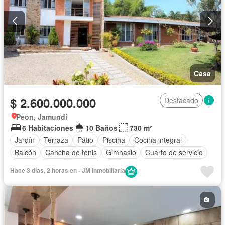
Casa
$ 2.600.000.000
Destacado
Peon, Jamundí
6 Habitaciones
10 Baños
730 m²
Jardín
Terraza
Patio
Piscina
Cocina integral
Balcón
Cancha de tenis
Gimnasio
Cuarto de servicio
Closet
Sauna
Gas natural
Vista panorámica
Hace 3 días, 2 horas en - JM Inmobiliaria