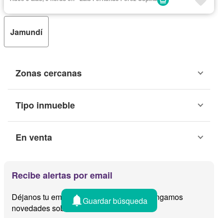
Jamundí
Zonas cercanas
Tipo inmueble
En venta
Recibe alertas por email
Déjanos tu email y te avisamos cuando tengamos
Guardar búsqueda
novedades sobre