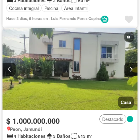
3 Habitaciones
2 Baños
60 m²
Cocina integral
Piscina
Área infantil
Hace 3 días, 6 horas en - Luis Fernando Perez Ospina
Casa
$ 1.000.000.000
Destacado
Peon, Jamundí
4 Habitaciones
3 Baños
813 m²