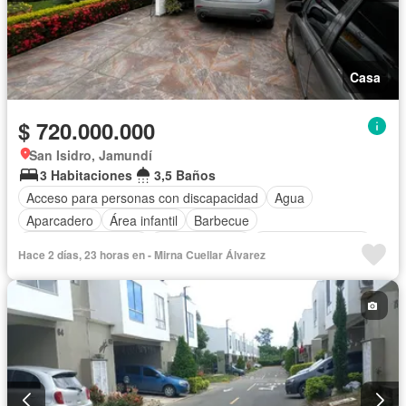
Casa
$ 720.000.000
San Isidro, Jamundí
3 Habitaciones
3,5 Baños
Acceso para personas con discapacidad
Agua
Aparcadero
Área infantil
Barbecue
Caseta de vigilancia
Cocina integral
Cuarto de servicio
Hace 2 días, 23 horas en - Mirna Cuellar Álvarez
Depósito
Electricidad
Estudio
Gas natural
Gimnasio
Internet
Jacuzzi
Jardín
Estudio
Patio
Piscina
Vigilante
Sauna
Seguridad privada
Wifi