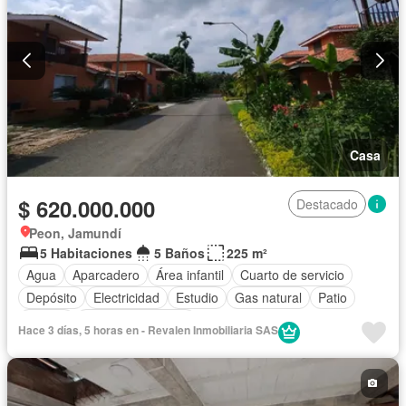
Casa
$ 620.000.000
Destacado
Peon, Jamundí
5 Habitaciones
5 Baños
225 m²
Agua
Aparcadero
Área infantil
Cuarto de servicio
Depósito
Electricidad
Estudio
Gas natural
Patio
Piscina
Seguridad privada
Hace 3 días, 5 horas en - Revalen Inmobiliaria SAS