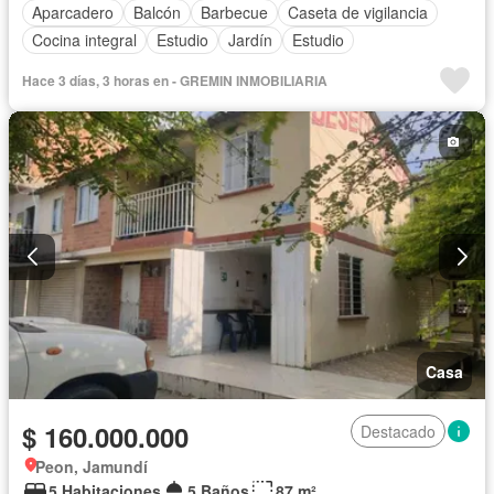
Aparcadero
Balcón
Barbecue
Caseta de vigilancia
Cocina integral
Estudio
Jardín
Estudio
Hace 3 días, 3 horas en - GREMIN INMOBILIARIA
Casa
$ 160.000.000
Destacado
Peon, Jamundí
5 Habitaciones
5 Baños
87 m²