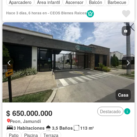
Aparcadero
Área infantil
Ascensor
Balcón
Barbecue
Caseta de vigilancia
Gas natural
Patio
Piscina
Hace 3 días, 6 horas en - CEOS Bienes Raices
Vigilante
Tanque de agua
Casa
$ 650.000.000
Destacado
Peon, Jamundí
3 Habitaciones
3,5 Baños
113 m²
Patio
Piscina
Terraza