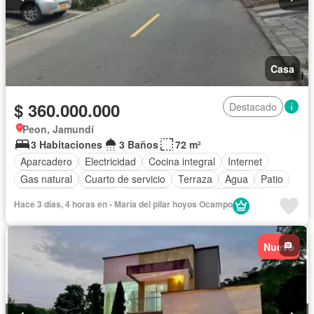
Casa
$ 360.000.000
Destacado
Peon, Jamundí
3 Habitaciones
3 Baños
72 m²
Aparcadero
Electricidad
Cocina integral
Internet
Gas natural
Cuarto de servicio
Terraza
Agua
Patio
Área infantil
Jardín
Gimnasio
Seguridad privada
Hace 3 días, 4 horas en - María del pilar hoyos Ocampo
Piscina
Nuevo