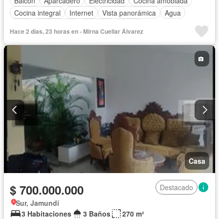
Balcón
Aparcadero
Electricidad
Cocina amoblada
Cocina integral
Internet
Vista panorámica
Agua
Patio
Área infantil
Vigilante
Jardín
Hace 2 días, 23 horas en - Mirna Cuellar Álvarez
Caseta de vigilancia
Estudio
Seguridad privada
Piscina
Casa
$ 700.000.000
Destacado
Sur, Jamundí
3 Habitaciones
3 Baños
270 m²