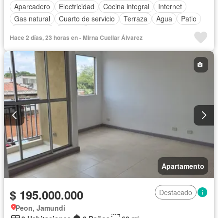
Aparcadero
Electricidad
Cocina integral
Internet
Gas natural
Cuarto de servicio
Terraza
Agua
Patio
Área infantil
Vigilante
Hace 2 días, 23 horas en - Mirna Cuellar Álvarez
Acceso para personas con discapacidad
Jardín
Barbecue
Apartamento
$ 195.000.000
Destacado
Peon, Jamundí