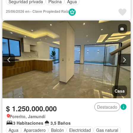
Seguridad privada
Piscina
Agua
25/06/2026 en - Clave Propiedad Raíz
Casa
$ 1.250.000.000
Destacado
Porerito, Jamundí
3 Habitaciones
3,5 Baños
Agua
Aparcadero
Balcón
Electricidad
Gas natural