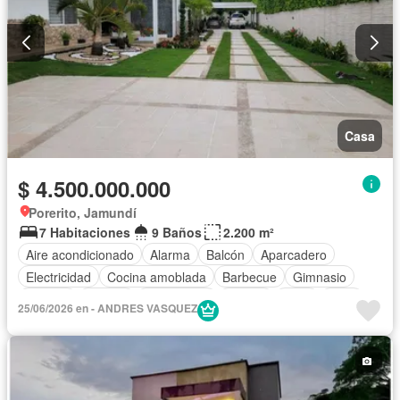
Casa
$ 4.500.000.000
Porerito, Jamundí
7 Habitaciones
9 Baños
2.200 m²
Aire acondicionado
Alarma
Balcón
Aparcadero
Electricidad
Cocina amoblada
Barbecue
Gimnasio
Internet
Jacuzzi
Gas natural
Piscina
Agua
Patio
25/06/2026 en - ANDRES VASQUEZ