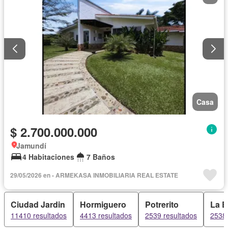
Casa
$ 2.700.000.000
Jamundí
4 Habitaciones
7 Baños
29/05/2026 en - ARMEKASA INMOBILIARIA REAL ESTATE
Ciudad Jardin
Hormiguero
Potrerito
La E
11410 resultados
4413 resultados
2539 resultados
2538 