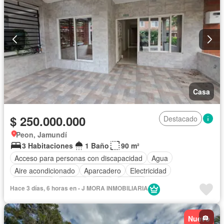
Casa
$ 250.000.000
Destacado
Peon, Jamundí
3 Habitaciones
1 Baño
90 m²
Acceso para personas con discapacidad
Agua
Aire acondicionado
Aparcadero
Electricidad
Gas natural
Internet
Patio
Terraza
Hace 3 días, 6 horas en - J MORA INMOBILIARIA
Nuevo