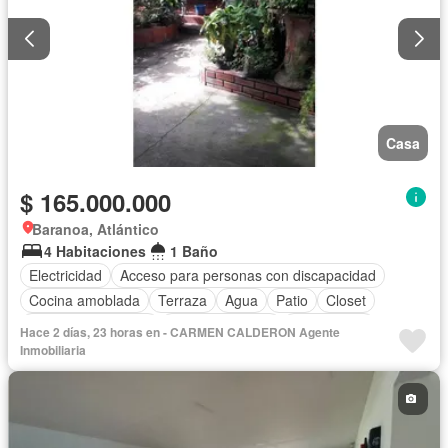
Casa
$ 165.000.000
Baranoa, Atlántico
4 Habitaciones
1 Baño
Electricidad
Acceso para personas con discapacidad
Cocina amoblada
Terraza
Agua
Patio
Closet
Jardín en la azotea
Tanque de agua
Sin amoblar
Hace 2 días, 23 horas en - CARMEN CALDERON Agente
Inmobiliaria