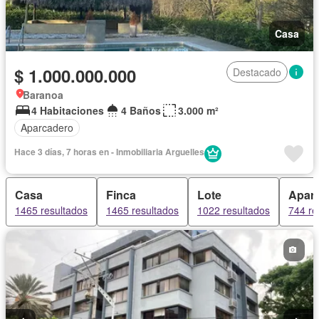
Casa
$ 1.000.000.000
Destacado
Baranoa
4 Habitaciones
4 Baños
3.000 m²
Aparcadero
Hace 3 días, 7 horas en - Inmobiliaria Arguelles
Casa
Finca
Lote
Apar
1465 resultados
1465 resultados
1022 resultados
744 re