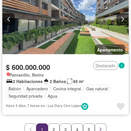
Apartamento
$ 600.000.000
Destacado
Pantanillo, Retiro
2 Habitaciones
2 Baños
65 m²
Balcón
Aparcadero
Cocina integral
Gas natural
Seguridad privada
Agua
Hace 3 días, 7 horas en - Luz Dary Ciro Lopez
1
2
3
4
5