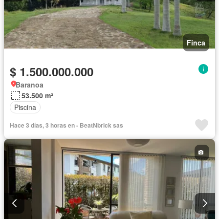
Finca
$ 1.500.000.000
Baranoa
53.500 m²
Piscina
Hace 3 días, 3 horas en - BeatNbrick sas