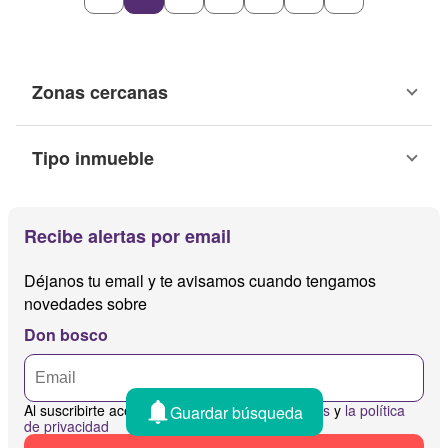
Zonas cercanas
Tipo inmueble
Recibe alertas por email
Déjanos tu email y te avisamos cuando tengamos
novedades sobre
Don bosco
Al suscribirte aceptas
los términos y condiciones
y
la política
Guardar búsqueda
de privacidad