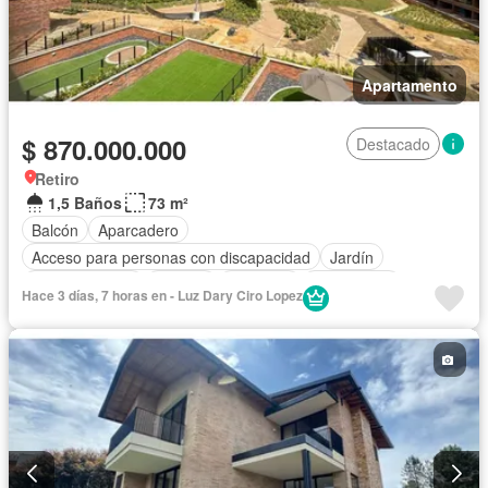
Apartamento
$ 870.000.000
Destacado
Retiro
1,5 Baños
73 m²
Balcón
Aparcadero
Acceso para personas con discapacidad
Jardín
Cocina integral
Internet
Ascensor
Gas natural
Hace 3 días, 7 horas en - Luz Dary Ciro Lopez
Vista panorámica
Seguridad privada
Agua