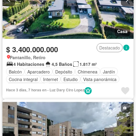
Casa
$ 3.400.000.000
Destacado
Pantanillo, Retiro
4 Habitaciones
4,5 Baños
1.817 m²
Balcón
Aparcadero
Depósito
Chimenea
Jardín
Cocina integral
Internet
Estudio
Vista panorámica
Seguridad privada
Cuarto de servicio
Agua
Hace 3 días, 7 horas en - Luz Dary Ciro Lopez