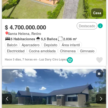
Casa
$ 4.700.000.000
Destacado
Santa Helena, Retiro
5 Habitaciones
5,5 Baños
2.036 m²
Balcón
Aparcadero
Depósito
Área infantil
Electricidad
Cocina amoblada
Chimenea
Gimnasio
Jacuzzi
Gas natural
Estudio
Vista panorámica
Hace 3 días, 7 horas en - Luz Dary Ciro Lopez
Seguridad privada
Cuarto de servicio
Piscina
Agua