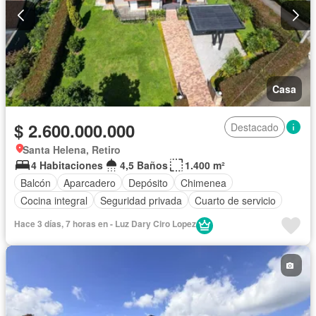
Casa
$ 2.600.000.000
Destacado
Santa Helena, Retiro
4 Habitaciones
4,5 Baños
1.400 m²
Balcón
Aparcadero
Depósito
Chimenea
Cocina integral
Seguridad privada
Cuarto de servicio
Hace 3 días, 7 horas en - Luz Dary Ciro Lopez