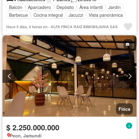
Balcón
Aparcadero
Depósito
Área infantil
Jardín
Barbecue
Cocina integral
Jacuzzi
Vista panorámica
Seguridad privada
Cuarto de servicio
Piscina
Hace 5 días, 4 horas en - ALFA FINCA RAIZ INMOBILIARIA SAS
Finca
$ 2.250.000.000
Peon, Jamundí