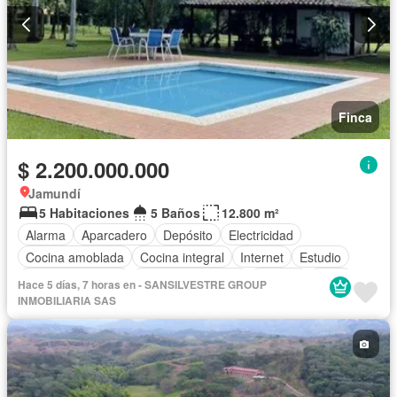
Finca
$ 2.200.000.000
Jamundí
5 Habitaciones
5 Baños
12.800 m²
Alarma
Aparcadero
Depósito
Electricidad
Cocina amoblada
Cocina integral
Internet
Estudio
Vista panorámica
Cuarto de servicio
Terraza
Agua
Hace 5 días, 7 horas en - SANSILVESTRE GROUP
Tanque de agua
Patio
Área infantil
INMOBILIARIA SAS
Acceso para personas con discapacidad
Jardín
Barbecue
Seguridad privada
Piscina