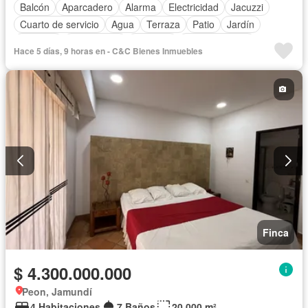
Balcón
Aparcadero
Alarma
Electricidad
Jacuzzi
Cuarto de servicio
Agua
Terraza
Patio
Jardín
Vigilante
Área infantil
Depósito
Cocina integral
Hace 5 días, 9 horas en - C&C Bienes Inmuebles
Internet
Vista panorámica
Tanque de agua
Barbecue
Seguridad privada
Piscina
Sauna
Solo familias
Permite niños
Permite mascotas
Finca
$ 4.300.000.000
Peon, Jamundí
4 Habitaciones
7 Baños
20.000 m²