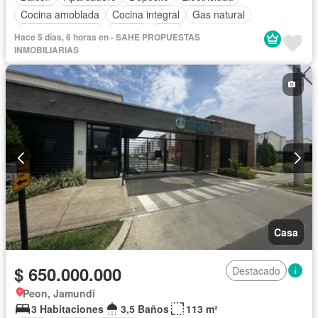
Cocina amoblada
Cocina integral
Gas natural
Vista panorámica
Piscina
Agua
Hace 5 días, 6 horas en - SAHE PROPUESTAS
INMOBILIARIAS
Casa
$ 650.000.000
Destacado
Peon, Jamundí
3 Habitaciones
3,5 Baños
113 m²