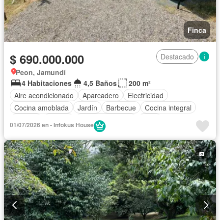
Finca
$ 690.000.000
Destacado
Peon, Jamundí
4 Habitaciones
4,5 Baños
200 m²
Aire acondicionado
Aparcadero
Electricidad
Cocina amoblada
Jardín
Barbecue
Cocina integral
Internet
Jacuzzi
Vista panorámica
Agua
01/07/2026 en - Infokus House