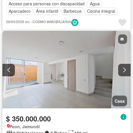
Acceso para personas con discapacidad
Agua
Aparcadero
Área infantil
Barbecue
Cocina integral
Electricidad
Gas natural
Gimnasio
Internet
Jardín
28/05/2026 en - COSMO INMOBILIARIA
Piscina
Seguridad privada
Tanque de agua
Terraza
Vista panorámica
Wifi
Casa
$ 350.000.000
Peon, Jamundí