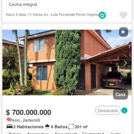
Cocina integral
Hace 5 días, 11 horas en - Luis Fernando Perez Ospina
Casa
$ 700.000.000
Destacado
Peon, Jamundí
3 Habitaciones
4 Baños
201 m²
Balcón
Aparcadero
Área infantil
Electricidad
Jardín