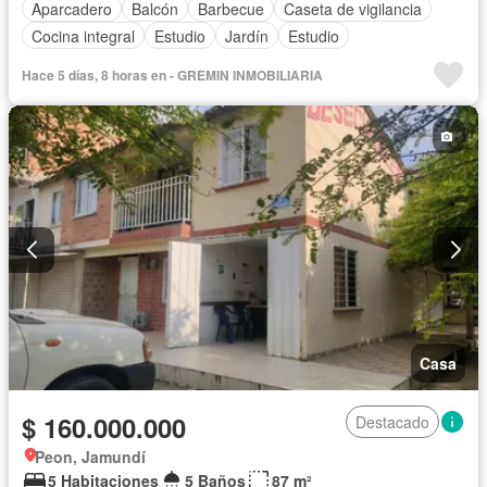
Aparcadero
Balcón
Barbecue
Caseta de vigilancia
Cocina integral
Estudio
Jardín
Estudio
Hace 5 días, 8 horas en - GREMIN INMOBILIARIA
Casa
$ 160.000.000
Destacado
Peon, Jamundí
5 Habitaciones
5 Baños
87 m²