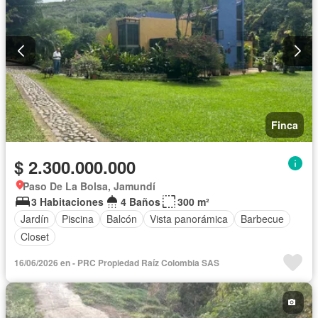
Finca
$ 2.300.000.000
Paso De La Bolsa, Jamundí
3 Habitaciones
4 Baños
300 m²
Jardín
Piscina
Balcón
Vista panorámica
Barbecue
Closet
16/06/2026 en - PRC Propiedad Raíz Colombia SAS