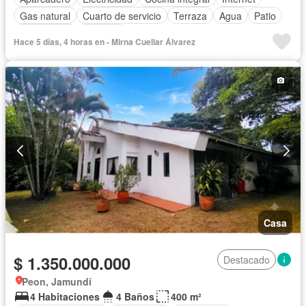
Gas natural
Cuarto de servicio
Terraza
Agua
Patio
Área infantil
Vigilante
Hace 5 días, 4 horas en - Mirna Cuellar Álvarez
Acceso para personas con discapacidad
Jardín
Barbecue
Casa
$ 1.350.000.000
Destacado
Peon, Jamundí
4 Habitaciones
4 Baños
400 m²