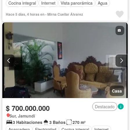
Cocina integral
Internet
Vista panorámica
Agua
Patio
Área infantil
Vigilante
Jardín
Hace 5 días, 4 horas en - Mirna Cuellar Álvarez
Caseta de vigilancia
Estudio
Seguridad privada
Piscina
Casa
$ 700.000.000
Destacado
Sur, Jamundí
3 Habitaciones
3 Baños
270 m²
Aparcadero
Electricidad
Cocina integral
Internet