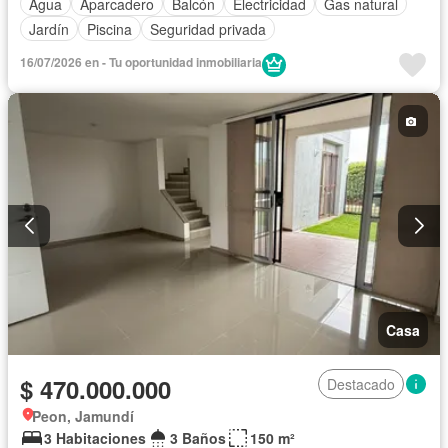
Agua
Aparcadero
Balcón
Electricidad
Gas natural
Jardín
Piscina
Seguridad privada
16/07/2026 en - Tu oportunidad inmobiliaria
Casa
$ 470.000.000
Destacado
Peon, Jamundí
3 Habitaciones
3 Baños
150 m²