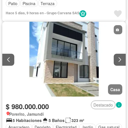
Patio
Piscina
Terraza
Hace 5 días, 9 horas en - Grupo Carvana SAS
Casa
$ 980.000.000
Destacado
Porerito, Jamundí
5 Habitaciones
5 Baños
323 m²
Aparcadero
Depósito
Electricidad
Jardín
Gas natural