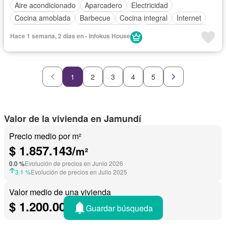
Aire acondicionado
Aparcadero
Electricidad
Cocina amoblada
Barbecue
Cocina integral
Internet
Vista panorámica
Seguridad privada
Cuarto de servicio
Hace 1 semana, 2 días en - Infokus House
Piscina
Cancha de tenis
Agua
1
2
3
4
5
Valor de la vivienda en Jamundí
Precio medio por m²
$ 1.857.143/
m²
0.0 %
Evolución de precios en Junio 2026
3.1 %
Evolución de precios en Julio 2025
Valor medio de una vivienda
$ 1.200.000.000
Guardar búsqueda