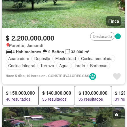
Finca
$ 2.200.000.000
Destacado
Porerito, Jamundí
4 Habitaciones
2 Baños
33.000 m²
Aparcadero
Depósito
Electricidad
Cocina amoblada
Cocina integral
Terraza
Agua
Jardín
Barbecue
Piscina
Hace 5 días, 10 horas en - CONSTRUVALORES SAS
$ 150.000.000
$ 140.000.000
$ 130.000.000
$ 120
40 resultados
35 resultados
35 resultados
31 res