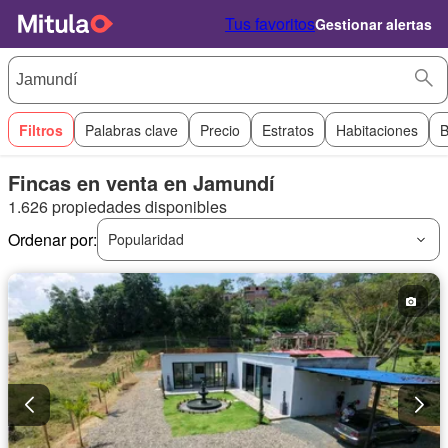
Tus favoritos
Gestionar alertas
Filtros
Palabras clave
Precio
Estratos
Habitaciones
B
Fincas en venta en Jamundí
1.626 propiedades disponibles
Ordenar por:
Popularidad