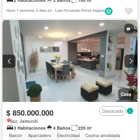
2 Habitaciones
2 Baños
100 m²
Hace 1 semana, 2 días en - Luis Fernando Perez Ospina
Casa
$ 850.000.000
Destacado
Sur, Jamundí
3 Habitaciones
4 Baños
225 m²
Balcón
Aparcadero
Electricidad
Cocina amoblada