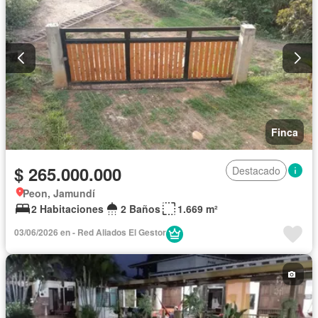
Finca
$ 265.000.000
Destacado
Peon, Jamundí
2 Habitaciones
2 Baños
1.669 m²
03/06/2026 en - Red Aliados El Gestor