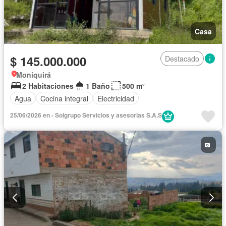
Casa
$ 145.000.000
Destacado
Moniquirá
2 Habitaciones
1 Baño
500 m²
Agua
Cocina integral
Electricidad
25/06/2026 en - Solgrupo Servicios y asesorias S.A.S