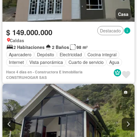
Casa
$ 149.000.000
Destacado
Caldas
2 Habitaciones
2 Baños
98 m²
Aparcadero
Depósito
Electricidad
Cocina integral
Internet
Vista panorámica
Cuarto de servicio
Agua
Patio
Área infantil
Jardín
Hace 4 días en - Constructora E Inmobiliaria
CONSTRUHOGAR SAS