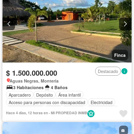
Finca
$ 1.500.000.000
Destacado
Aguas Negras, Montería
3 Habitaciones
4 Baños
Aparcadero
Depósito
Área infantil
Acceso para personas con discapacidad
Electricidad
Cocina amoblada
Jardín
Barbecue
Cocina integral
Hace 4 días, 12 horas en - MI PROPIEDAD INMB
Gas natural
Vista panorámica
Cuarto de servicio
Agua
Patio