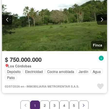
Finca
$ 750.000.000
Los Córdobas
Depósito
Electricidad
Cocina amoblada
Jardín
Agua
Patio
02/07/2026 en - INMOBILIARIA METRORENTAR S.A.S.
1
2
3
4
5