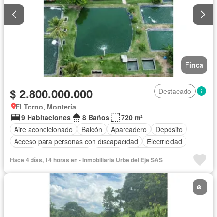
Finca
$ 2.800.000.000
Destacado
El Torno, Montería
9 Habitaciones
8 Baños
720 m²
Aire acondicionado
Balcón
Aparcadero
Depósito
Acceso para personas con discapacidad
Electricidad
Jardín
Cocina integral
Jacuzzi
Vista panorámica
Hace 4 días, 14 horas en - Inmobiliaria Urbe del Eje SAS
Sauna
Cuarto de servicio
Piscina
Agua