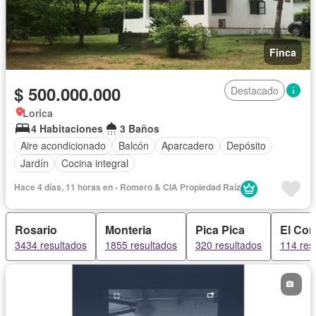
Finca
$ 500.000.000
Destacado
Lorica
4 Habitaciones
3 Baños
Aire acondicionado
Balcón
Aparcadero
Depósito
Jardín
Cocina integral
Hace 4 días, 11 horas en - Romero & CIA Propiedad Raí­z
Rosario
Monteria
Pica Pica
El Con
3434 resultados
1855 resultados
320 resultados
114 res