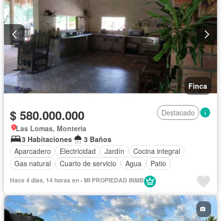
Finca
$ 580.000.000
Destacado
Las Lomas, Montería
3 Habitaciones
3 Baños
Aparcadero
Electricidad
Jardín
Cocina integral
Gas natural
Cuarto de servicio
Agua
Patio
Hace 4 días, 14 horas en - MI PROPIEDAD INMB