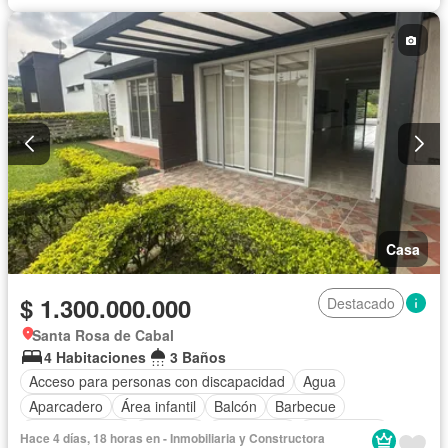
Casa
$ 1.300.000.000
Destacado
Santa Rosa de Cabal
4 Habitaciones
3 Baños
Acceso para personas con discapacidad
Agua
Aparcadero
Área infantil
Balcón
Barbecue
Cocina integral
Depósito
Electricidad
Gas natural
Hace 4 días, 18 horas en - Inmobiliaria y Constructora