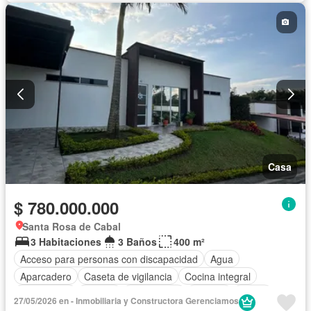
Casa
$ 780.000.000
Santa Rosa de Cabal
3 Habitaciones
3 Baños
400 m²
Acceso para personas con discapacidad
Agua
Aparcadero
Caseta de vigilancia
Cocina integral
Electricidad
Estudio
Gas natural
Internet
Jardín
27/05/2026 en - Inmobiliaria y Constructora Gerenciamos
Patio
Piscina
Vigilante
Seguridad privada
Terraza