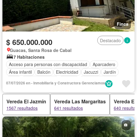
Finca
$ 650.000.000
Destacado
Guacas, Santa Rosa de Cabal
7 Habitaciones
Acceso para personas con discapacidad
Aparcadero
Área infantil
Balcón
Electricidad
Jacuzzi
Jardín
Patio
Tanque de agua
Terraza
Vista panorámica
07/07/2026 en - Inmobiliaria y Constructora Gerenciamos
Vereda El Jazmín
Vereda Las Margaritas
Vereda El
1567 resultados
641 resultados
640 resulta