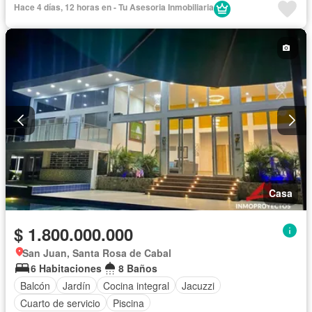
Hace 4 días, 12 horas en - Tu Asesoria Inmobiliaria
Cuarto de servicio
Piscina
Agua
Patio
Casa
$ 1.800.000.000
San Juan, Santa Rosa de Cabal
6 Habitaciones
8 Baños
Balcón
Jardín
Cocina integral
Jacuzzi
Cuarto de servicio
Piscina