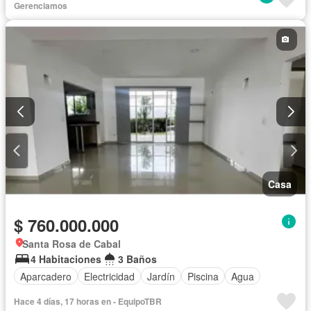
Jacuzzi
Jardín
Patio
Gerenciamos
Casa
$ 760.000.000
Santa Rosa de Cabal
4 Habitaciones
3 Baños
Aparcadero
Electricidad
Jardín
Piscina
Agua
Hace 4 días, 17 horas en - EquipoTBR