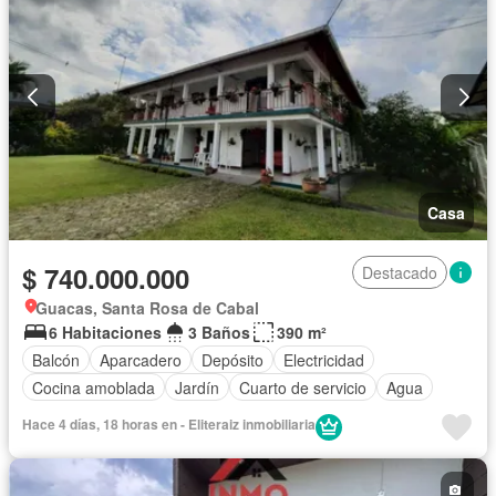
Casa
$ 740.000.000
Destacado
Guacas, Santa Rosa de Cabal
6 Habitaciones
3 Baños
390 m²
Balcón
Aparcadero
Depósito
Electricidad
Cocina amoblada
Jardín
Cuarto de servicio
Agua
Hace 4 días, 18 horas en - Eliteraiz inmobiliaria