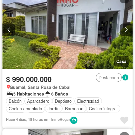
Casa
$ 990.000.000
Destacado
Guamal, Santa Rosa de Cabal
5 Habitaciones
6 Baños
Balcón
Aparcadero
Depósito
Electricidad
Cocina amoblada
Jardín
Barbecue
Cocina integral
Internet
Jacuzzi
Gas natural
Vista panorámica
Hace 4 días, 18 horas en - InmoHogar
Seguridad privada
Cuarto de servicio
Piscina
Agua
Patio