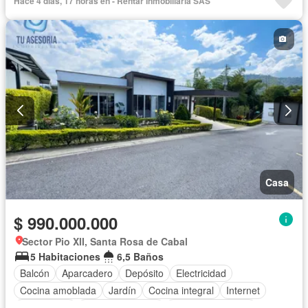
Hace 4 días, 17 horas en - Rentar Inmobiliaria SAS
Casa
$ 990.000.000
Sector Pio XII, Santa Rosa de Cabal
5 Habitaciones
6,5 Baños
Balcón
Aparcadero
Depósito
Electricidad
Cocina amoblada
Jardín
Cocina integral
Internet
Gas natural
Vista panorámica
Seguridad privada