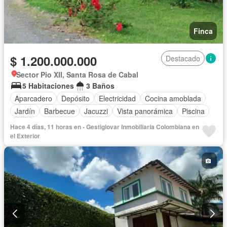
Finca
$ 1.200.000.000
Destacado
Sector Pio XII, Santa Rosa de Cabal
5 Habitaciones
3 Baños
Aparcadero
Depósito
Electricidad
Cocina amoblada
Jardín
Barbecue
Jacuzzi
Vista panorámica
Piscina
Agua
Hace 4 días, 11 horas en - Gestiglovar Inmobiliaria Colombiana en
el Exterior