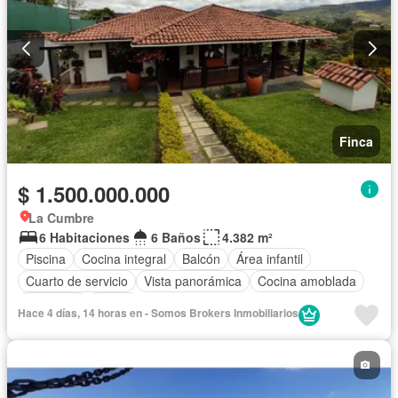
Finca
$ 1.500.000.000
La Cumbre
6 Habitaciones
6 Baños
4.382 m²
Piscina
Cocina integral
Balcón
Área infantil
Cuarto de servicio
Vista panorámica
Cocina amoblada
Barbecue
Closet
Hace 4 días, 14 horas en - Somos Brokers Inmobiliarios