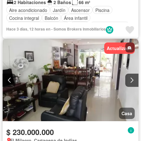
2 Habitaciones
2 Baños
66 m²
Aire acondicionado
Jardín
Ascensor
Piscina
Cocina integral
Balcón
Área infantil
Circuito cerrado de televisión
Alarma
Vista panorámica
Hace 3 días, 12 horas en - Somos Brokers Inmobiliarios
Calefacción
Cocina amoblada
Barbecue
Closet
Sauna
Gas natural
Terraza
Actualizado
Casa
$ 230.000.000
El Milagro, Cartagena de Indias