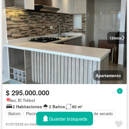
12
fotos
Apartamento
$ 295.000.000
Sur, El Trébol
2 Habitaciones
2 Baños
60 m²
Balcón
Piscina
Jardín
Gimnasio
Zona de secado
Guardar búsqueda
01/07/2026 en viviendo.la - veloza inmobiliaria sas