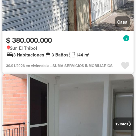
Casa
$ 380.000.000
Sur, El Trébol
3 Habitaciones
3 Baños
144 m²
30/01/2026 en viviendo.la - SUMA SERVICIOS INMOBILIARIOS
12
fotos