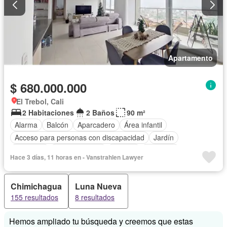
Apartamento
$ 680.000.000
El Trebol, Cali
2 Habitaciones
2 Baños
90 m²
Alarma
Balcón
Aparcadero
Área infantil
Acceso para personas con discapacidad
Jardín
Gimnasio
Cocina integral
Internet
Ascensor
Hace 3 días, 11 horas en - Vanstrahlen Lawyer
Gas natural
Vista panorámica
Seguridad privada
Piscina
Agua
Chimichagua
Luna Nueva
155 resultados
8 resultados
Hemos ampliado tu búsqueda y creemos que estas