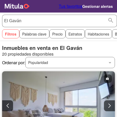
Tus favoritos
Gestionar alertas
Filtros
Palabras clave
Precio
Estratos
Habitaciones
B
Inmuebles en venta en El Gaván
20 propiedades disponibles
Ordenar por:
Popularidad