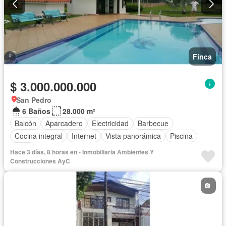
Finca
$ 3.000.000.000
San Pedro
6 Baños
28.000 m²
Balcón
Aparcadero
Electricidad
Barbecue
Cocina integral
Internet
Vista panorámica
Piscina
Agua
Hace 3 días, 8 horas en - Inmobiliaria Ambientes Y
Construcciones AyC