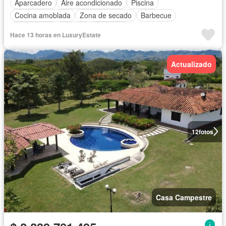
Aparcadero
Aire acondicionado
Piscina
Cocina amoblada
Zona de secado
Barbecue
Área infantil
Jacuzzi
Gimnasio
Hace 13 horas en LuxuryEstate
Actualizado
12
fotos
Casa Campestre