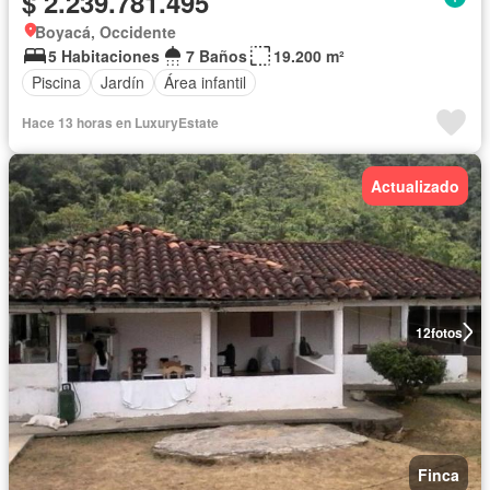
$ 2.239.781.495
Boyacá, Occidente
5 Habitaciones
7 Baños
19.200 m²
Piscina
Jardín
Área infantil
Hace 13 horas en LuxuryEstate
Actualizado
12
fotos
Finca