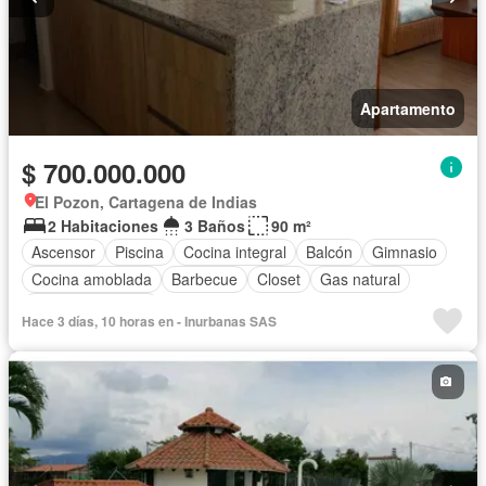
Apartamento
$ 700.000.000
El Pozon, Cartagena de Indias
2 Habitaciones
3 Baños
90 m²
Ascensor
Piscina
Cocina integral
Balcón
Gimnasio
Cocina amoblada
Barbecue
Closet
Gas natural
Vista panorámica
Hace 3 días, 10 horas en - Inurbanas SAS