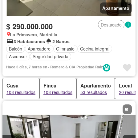
Apartamento
$ 290.000.000
Destacado
La Primavera, Marinilla
3 Habitaciones
2 Baños
Balcón
Aparcadero
Gimnasio
Cocina integral
Ascensor
Seguridad privada
Hace 3 días, 7 horas en - Romero & CIA Propiedad Raí­z
Casa
Finca
Apartamento
Local
108 resultados
108 resultados
53 resultados
20 result