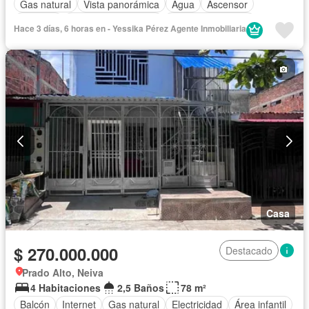
Gas natural
Vista panorámica
Agua
Ascensor
Vigilante
Caseta de vigilancia
Seguridad privada
Hace 3 días, 6 horas en - Yessika Pérez Agente Inmobiliaria
Piscina
Barbecue
Wifi
Permite mascotas
Permite niños
Casa
$ 270.000.000
Destacado
Prado Alto, Neiva
4 Habitaciones
2,5 Baños
78 m²
Balcón
Internet
Gas natural
Electricidad
Área infantil