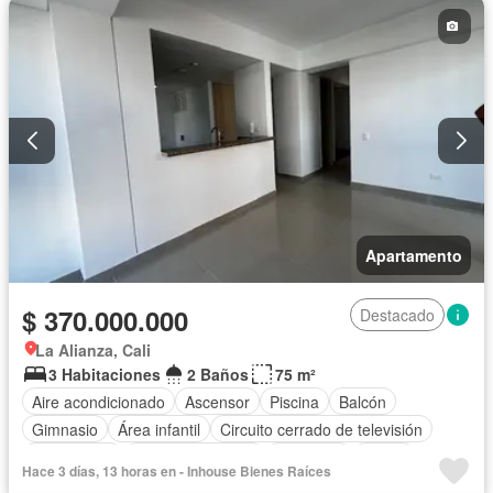
Apartamento
$ 370.000.000
Destacado
La Alianza, Cali
3 Habitaciones
2 Baños
75 m²
Aire acondicionado
Ascensor
Piscina
Balcón
Gimnasio
Área infantil
Circuito cerrado de televisión
Calefacción
Cocina amoblada
Barbecue
Closet
Hace 3 días, 13 horas en - Inhouse Bienes Raíces
Gas natural
Vista panorámica