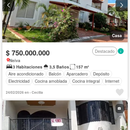
Casa
$ 750.000.000
Destacado
Neiva
3 Habitaciones
3,5 Baños
157 m²
Aire acondicionado
Balcón
Aparcadero
Depósito
Electricidad
Cocina amoblada
Cocina integral
Internet
Gas natural
Vista panorámica
Cuarto de servicio
Agua
24/02/2026 en - Cecilia
Tanque de agua
Patio
Vigilante
Jardín
Barbecue
Caseta de vigilancia
Gimnasio
Estudio
Piscina