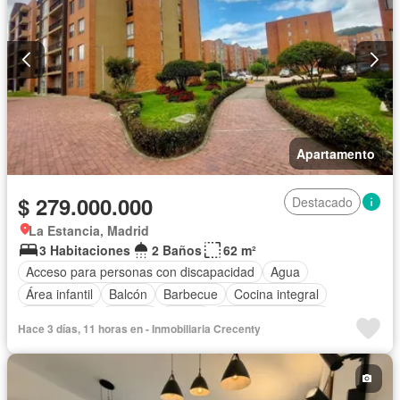
Apartamento
$ 279.000.000
Destacado
La Estancia, Madrid
3 Habitaciones
2 Baños
62 m²
Acceso para personas con discapacidad
Agua
Área infantil
Balcón
Barbecue
Cocina integral
Gas natural
Internet
Jardín
Seguridad privada
Hace 3 días, 11 horas en - Inmobiliaria Crecenty
Tanque de agua
Vista panorámica
Wifi