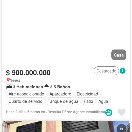
Casa
$ 900.000.000
Destacado
Neiva
3 Habitaciones
3,5 Baños
Aire acondicionado
Aparcadero
Electricidad
Cuarto de servicio
Tanque de agua
Patio
Agua
Gas natural
Cocina integral
Gimnasio
Hace 3 días, 6 horas en - Yessika Pérez Agente Inmobiliaria
Caseta de vigilancia
Barbecue
Seguridad privada
Piscina
Jardín
Área infantil
Acceso para personas con discapacidad
Permite mascotas