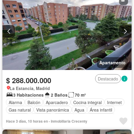
Apartamento
$ 288.000.000
Destacado
La Estancia, Madrid
3 Habitaciones
2 Baños
70 m²
Alarma
Balcón
Aparcadero
Cocina integral
Internet
Gas natural
Vista panorámica
Agua
Área infantil
Barbecue
Gimnasio
Ascensor
Seguridad privada
Hace 3 días, 10 horas en - Inmobiliaria Crecenty