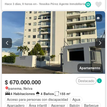
Seguridad privada
Piscina
Hace 3 días, 9 horas en - Yessika Pérez Agente Inmobiliaria
Apartamento
$ 670.000.000
Destacado
Ipanema, Neiva
4 Habitaciones
4 Baños
155 m²
Acceso para personas con discapacidad
Agua
Aparcadero
Área infantil
Ascensor
Balcón
Barbecue