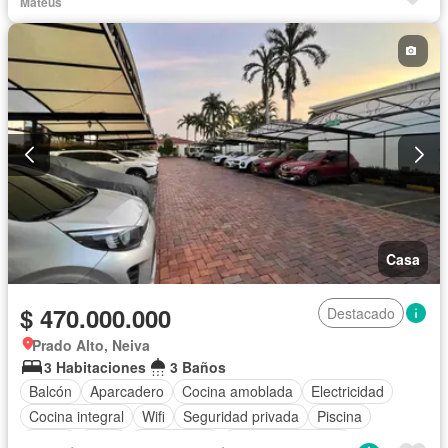
Mateus
Casa
$ 470.000.000
Destacado
Prado Alto, Neiva
3 Habitaciones
3 Baños
Balcón
Aparcadero
Cocina amoblada
Electricidad
Cocina integral
Wifi
Seguridad privada
Piscina
Jardín
Agua
Gas natural
Permite mascotas