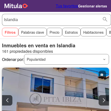
Tus favoritos
Gestionar alertas
Filtros
Palabras clave
Precio
Estratos
Habitaciones
B
Inmuebles en venta en Islandia
161 propiedades disponibles
Ordenar por:
Popularidad