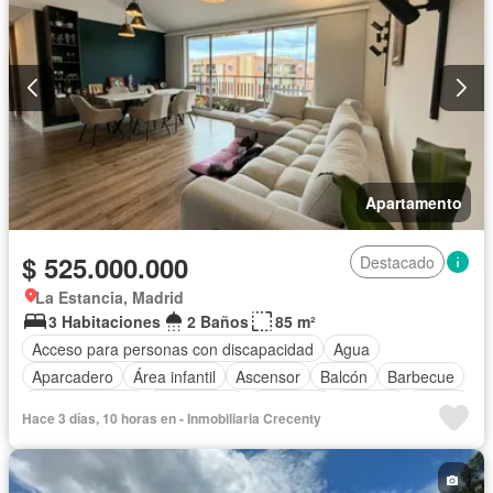
Apartamento
$ 525.000.000
Destacado
La Estancia, Madrid
3 Habitaciones
2 Baños
85 m²
Acceso para personas con discapacidad
Agua
Aparcadero
Área infantil
Ascensor
Balcón
Barbecue
Cocina integral
Gas natural
Gimnasio
Internet
Jardín
Hace 3 días, 10 horas en - Inmobiliaria Crecenty
Piscina
Vigilante
Sauna
Seguridad privada
Wifi