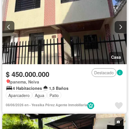
Permite niños
Solo familias
Casa
$ 450.000.000
Destacado
Ipanema, Neiva
4 Habitaciones
1,5 Baños
Aparcadero
Agua
Patio
08/06/2026 en - Yessika Pérez Agente Inmobiliaria