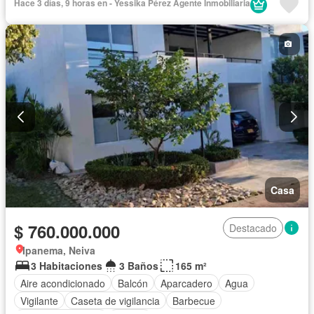
Hace 3 días, 9 horas en - Yessika Pérez Agente Inmobiliaria
Permite niños
Casa
$ 760.000.000
Destacado
Ipanema, Neiva
3 Habitaciones
3 Baños
165 m²
Aire acondicionado
Balcón
Aparcadero
Agua
Vigilante
Caseta de vigilancia
Barbecue