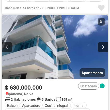
Cocina integral
Cuarto de servicio
Gas natural
Jardín
Hace 3 días, 14 horas en - LEONCORT INMOBILIARIA
Piscina
Seguridad privada
Tanque de agua
Apartamento
$ 630.000.000
Destacado
Ipanema, Neiva
2 Habitaciones
3 Baños
159 m²
Balcón
Aparcadero
Cocina integral
Internet