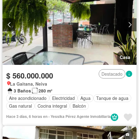
Casa
$ 560.000.000
Destacado
La Gaitana, Neiva
3 Baños
280 m²
Aire acondicionado
Electricidad
Agua
Tanque de agua
Gas natural
Cocina integral
Balcón
Hace 3 días, 6 horas en - Yessika Pérez Agente Inmobiliaria