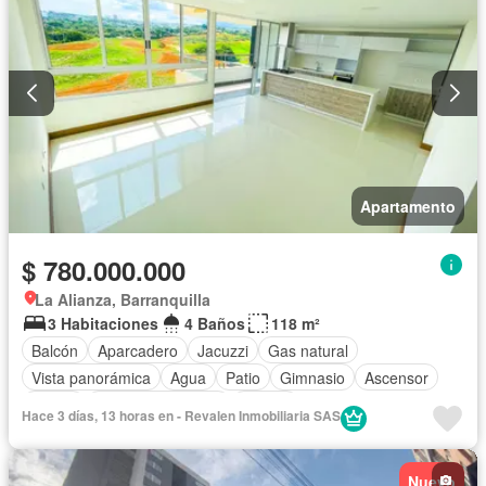
Apartamento
$ 780.000.000
La Alianza, Barranquilla
3 Habitaciones
4 Baños
118 m²
Balcón
Aparcadero
Jacuzzi
Gas natural
Vista panorámica
Agua
Patio
Gimnasio
Ascensor
Sauna
Seguridad privada
Piscina
Hace 3 días, 13 horas en - Revalen Inmobiliaria SAS
Nuevo