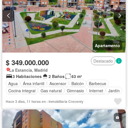
Apartamento
$ 349.000.000
Destacado
La Estancia, Madrid
3 Habitaciones
2 Baños
63 m²
Agua
Área infantil
Ascensor
Balcón
Barbecue
Cocina integral
Gas natural
Gimnasio
Internet
Jardín
Patio
Piscina
Seguridad privada
Tanque de agua
Hace 3 días, 11 horas en - Inmobiliaria Crecenty
Wifi