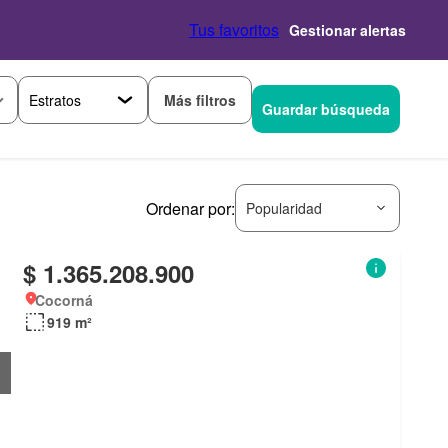
Tus favoritos
Gestionar alertas
Más filtros
Guardar búsqueda
Ordenar por:
Popularidad
$ 1.365.208.900
Cocorná
919 m²