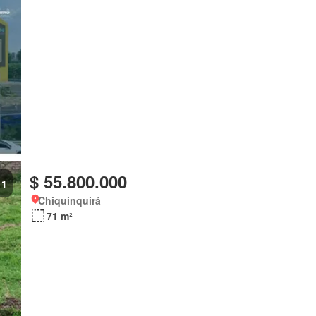
$ 55.800.000
1
Chiquinquirá
71 m²