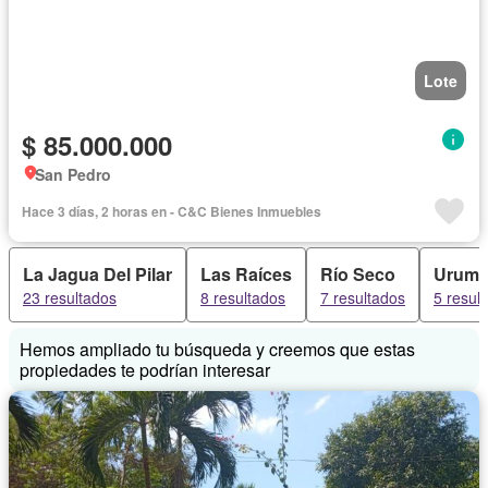
Lote
$ 85.000.000
San Pedro
Hace 3 días, 2 horas en - C&C Bienes Inmuebles
La Jagua Del Pilar
Las Raíces
Río Seco
Urumi
23 resultados
8 resultados
7 resultados
5 resul
Hemos ampliado tu búsqueda y creemos que estas
propiedades te podrían interesar