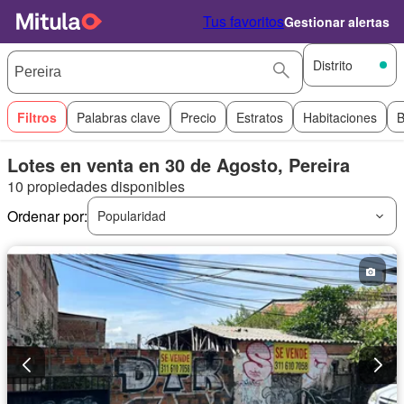
Tus favoritos
Gestionar alertas
Distrito
Filtros
Palabras clave
Precio
Estratos
Habitaciones
B
Lotes en venta en 30 de Agosto, Pereira
10 propiedades disponibles
Ordenar por:
Popularidad