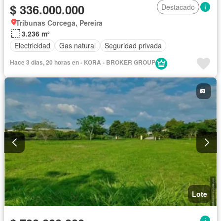
$ 336.000.000
Destacado
Tribunas Corcega, Pereira
3.236 m²
Electricidad
Gas natural
Seguridad privada
Hace 3 días, 20 horas en - KORA - BROKER GROUP
Lote