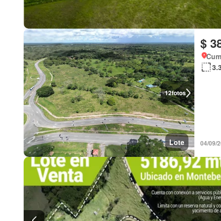
$ 3
Cuma
3.
12
fotos
Lote
04/09/2