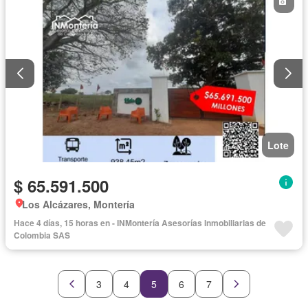
Lote
$ 65.591.500
Los Alcázares, Montería
Hace 4 días, 15 horas en - INMontería Asesorías Inmobiliarias de
Colombia SAS
3
4
5
6
7