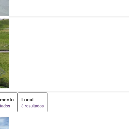
amento
Local
ltados
3 resultados