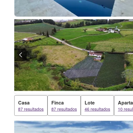
Casa
Finca
Lote
Apart
87 resultados
87 resultados
46 resultados
10 resu