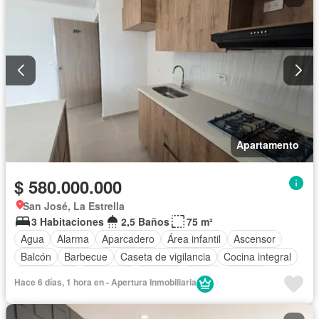
Apartamento
$ 580.000.000
San José, La Estrella
3 Habitaciones
2,5 Baños
75 m²
Agua
Alarma
Aparcadero
Área infantil
Ascensor
Balcón
Barbecue
Caseta de vigilancia
Cocina integral
Gas natural
Gimnasio
Internet
Jardín
Piscina
Hace 6 días, 1 hora en - Apertura Inmobiliaria
Vista panorámica
Wifi