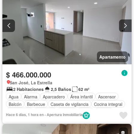
Apartamento
$ 466.000.000
San José, La Estrella
2 Habitaciones
2,5 Baños
62 m²
Agua
Alarma
Aparcadero
Área infantil
Ascensor
Balcón
Barbecue
Caseta de vigilancia
Cocina integral
Gas natural
Gimnasio
Internet
Jardín
Piscina
Hace 6 días, 1 hora en - Apertura Inmobiliaria
Sauna
Seguridad privada
Tanque de agua
Vista panorámica
Wifi