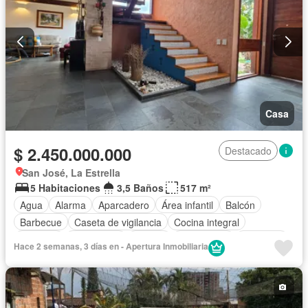
Casa
$ 2.450.000.000
Destacado
San José, La Estrella
5 Habitaciones
3,5 Baños
517 m²
Agua
Alarma
Aparcadero
Área infantil
Balcón
Barbecue
Caseta de vigilancia
Cocina integral
Depósito
Electricidad
Estudio
Gas natural
Gimnasio
Hace 2 semanas, 3 días en - Apertura Inmobiliaria
Internet
Jardín
Estudio
Patio
Vigilante
Seguridad privada
Tanque de agua
Vista panorámica
Wifi