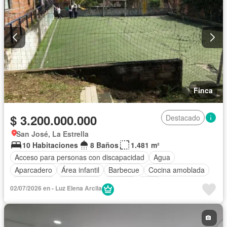
Finca
$ 3.200.000.000
Destacado
San José, La Estrella
10 Habitaciones
8 Baños
1.481 m²
Acceso para personas con discapacidad
Agua
Aparcadero
Área infantil
Barbecue
Cocina amoblada
Electricidad
Gas natural
Internet
Patio
02/07/2026 en - Luz Elena Arcila
Seguridad privada
Wifi