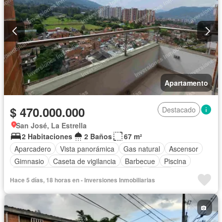
Apartamento
$ 470.000.000
Destacado
San José, La Estrella
2 Habitaciones
2 Baños
67 m²
Aparcadero
Vista panorámica
Gas natural
Ascensor
Gimnasio
Caseta de vigilancia
Barbecue
Piscina
Acceso para personas con discapacidad
Jardín
Hace 5 días, 18 horas en - Inversiones Inmobiliarias
Cocina integral
Balcón