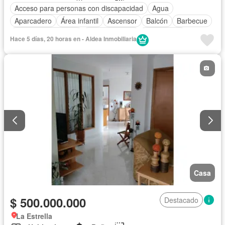
Acceso para personas con discapacidad
Agua
Aparcadero
Área infantil
Ascensor
Balcón
Barbecue
Caseta de vigilancia
Cocina integral
Gas natural
Hace 5 días, 20 horas en - Aldea Inmobiliaria
Gimnasio
Jardín
Piscina
Sauna
Casa
$ 500.000.000
Destacado
La Estrella