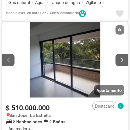
Gas natural
Agua
Tanque de agua
Vigilante
Caseta de vigilancia
Seguridad privada
Piscina
Hace 5 días, 20 horas en - Aldea Inmobiliaria
Gimnasio
Barbecue
Área infantil
Ascensor
Acceso para personas con discapacidad
Apartamento
$ 510.000.000
Destacado
San José, La Estrella
2 Habitaciones
2 Baños
Aparcadero