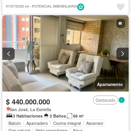
Seguridad privada
Piscina
Agua
01/07/2026 en - POTENCIAL INMOBILIARIO
Apartamento
$ 440.000.000
Destacado
San José, La Estrella
3 Habitaciones
2 Baños
66 m²
Balcón
Aparcadero
Cocina integral
Ascensor
Gas natural
Vista panorámica
Agua