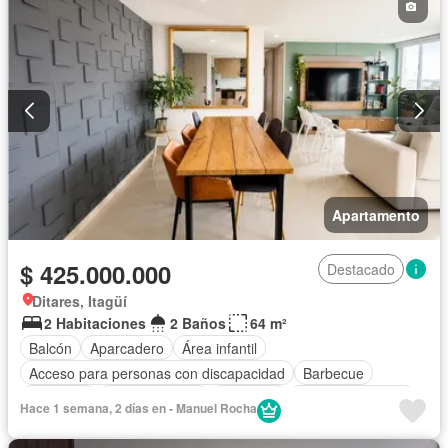
Apartamento
$ 425.000.000
Destacado
Ditares, Itagüí
2 Habitaciones
2 Baños
64 m²
Balcón
Aparcadero
Área infantil
Acceso para personas con discapacidad
Barbecue
Gimnasio
Cocina integral
Ascensor
Vista panorámica
Hace 1 semana, 2 días en - Manuel Rocha
Seguridad privada
Piscina
Agua