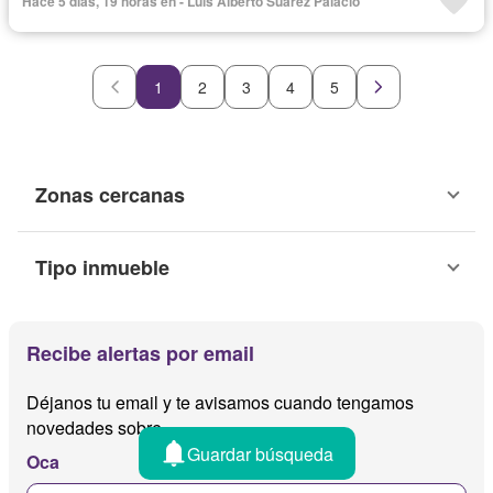
Hace 5 días, 19 horas en - Luis Alberto Suarez Palacio
1
2
3
4
5
Zonas cercanas
Tipo inmueble
Recibe alertas por email
Déjanos tu email y te avisamos cuando tengamos
novedades sobre
Guardar búsqueda
Oca