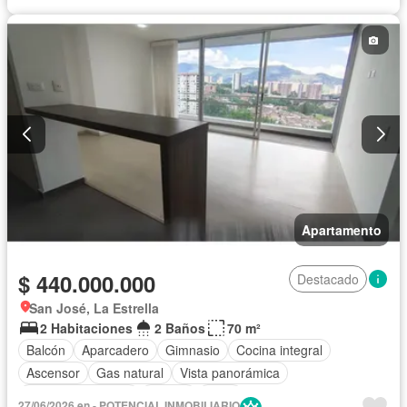
Apartamento
$ 440.000.000
Destacado
San José, La Estrella
2 Habitaciones
2 Baños
70 m²
Balcón
Aparcadero
Gimnasio
Cocina integral
Ascensor
Gas natural
Vista panorámica
Seguridad privada
Piscina
Agua
27/06/2026 en - POTENCIAL INMOBILIARIO