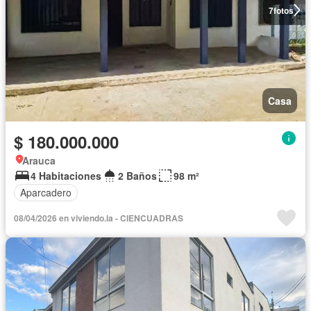
7
fotos
Casa
$ 180.000.000
Arauca
4 Habitaciones
2 Baños
98 m²
Aparcadero
08/04/2026 en viviendo.la - CIENCUADRAS