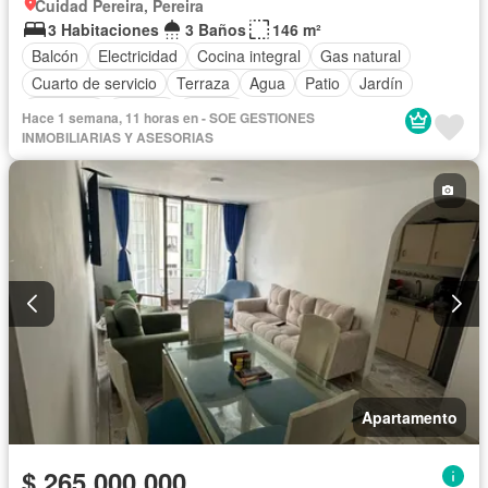
Cuidad Pereira, Pereira
3 Habitaciones
3 Baños
146 m²
Balcón
Electricidad
Cocina integral
Gas natural
Cuarto de servicio
Terraza
Agua
Patio
Jardín
Gimnasio
Estudio
Piscina
Hace 1 semana, 11 horas en - SOE GESTIONES
INMOBILIARIAS Y ASESORIAS
Apartamento
$ 265.000.000