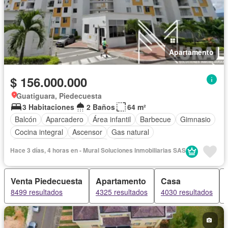
Apartamento
$ 156.000.000
Guatiguara, Piedecuesta
3 Habitaciones
2 Baños
64 m²
Balcón
Aparcadero
Área infantil
Barbecue
Gimnasio
Cocina integral
Ascensor
Gas natural
Seguridad privada
Piscina
Agua
Hace 3 días, 4 horas en - Mural Soluciones Inmobiliarias SAS
Venta Piedecuesta
Apartamento
Casa
8499 resultados
4325 resultados
4030 resultados