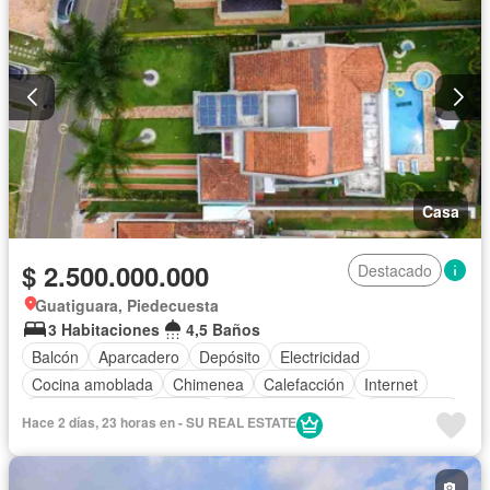
Casa
$ 2.500.000.000
Destacado
Guatiguara, Piedecuesta
3 Habitaciones
4,5 Baños
Balcón
Aparcadero
Depósito
Electricidad
Cocina amoblada
Chimenea
Calefacción
Internet
Cocina integral
Jacuzzi
Cuarto de servicio
Gas natural
Hace 2 días, 23 horas en - SU REAL ESTATE
Vista panorámica
Estudio
Patio
Terraza
Tanque de agua
Agua
Jardín
Área infantil