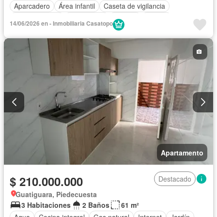
Aparcadero
Área infantil
Caseta de vigilancia
Cocina integral
Gas natural
Internet
Piscina
14/06/2026 en - Inmobiliaria Casatopo
Seguridad privada
Tanque de agua
Wifi
Apartamento
$ 210.000.000
Destacado
Guatiguara, Piedecuesta
3 Habitaciones
2 Baños
61 m²
Agua
Cocina integral
Gas natural
Internet
Jardín