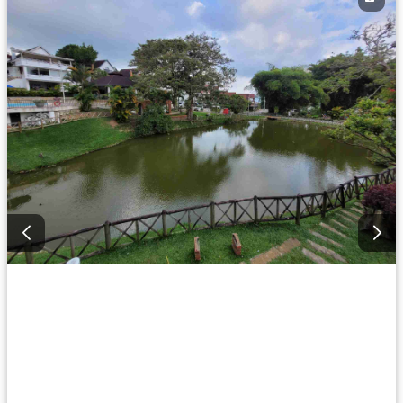
Acceso para personas con discapacidad
Vigilante
Estudio
Barbecue
Ascensor
Piscina
Caseta de vigilancia
Seguridad privada
Wifi
Gimnasio
Permite mascotas
Solo familias
Permite niños