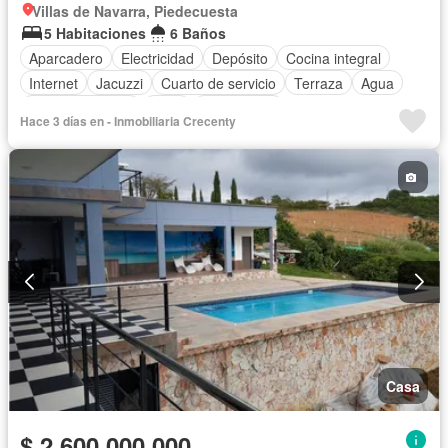
Villas de Navarra, Piedecuesta
5 Habitaciones
6 Baños
Aparcadero
Electricidad
Depósito
Cocina integral
Internet
Jacuzzi
Cuarto de servicio
Terraza
Agua
Tanque de agua
Patio
Área infantil
Hace 3 días en - Inmobiliaria Crecenty
Acceso para personas con discapacidad
Jardín
Barbecue
Piscina
Sauna
Vigilante
Casa
$ 2.600.000.000