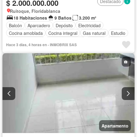
$ 2.000.000.000
Destacado
Ruitoque, Floridablanca
18 Habitaciones
9 Baños
3.200 m²
Balcón
Aparcadero
Depósito
Electricidad
Cocina amoblada
Cocina integral
Gas natural
Estudio
Vista panorámica
Cuarto de servicio
Terraza
Agua
Hace 3 días, 4 horas en - INMOBRIX SAS
Tanque de agua
Patio
Acceso para personas con discapacidad
Jardín
Apartamento