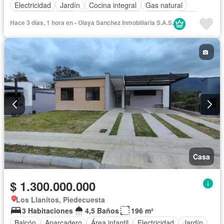
Electricidad
Jardín
Cocina integral
Gas natural
Seguridad privada
Cuarto de servicio
Piscina
Patio
Hace 3 días, 1 hora en - Olaya Sanchez Inmobiliaria S.A.S.
Casa
$ 1.300.000.000
Los Llanitos, Piedecuesta
3 Habitaciones
4,5 Baños
196 m²
Balcón
Aparcadero
Área infantil
Electricidad
Jardín