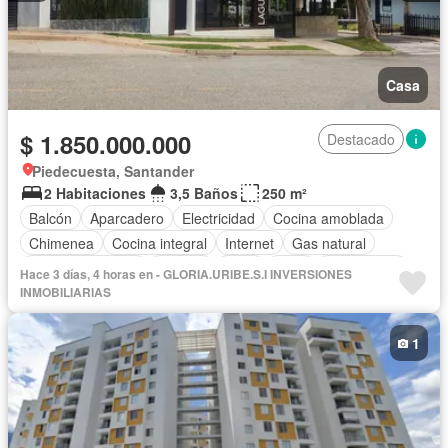
Casa
$ 1.850.000.000
Destacado
Piedecuesta, Santander
2 Habitaciones
3,5 Baños
250 m²
Balcón
Aparcadero
Electricidad
Cocina amoblada
Chimenea
Cocina integral
Internet
Gas natural
Vista panorámica
Terraza
Agua
Patio
Área infantil
Hace 3 días, 4 horas en - GLORIA.URIBE.S.I INVERSIONES
Acceso para personas con discapacidad
Jardín
INMOBILIARIAS
Barbecue
Caseta de vigilancia
Gimnasio
Sauna
Seguridad privada
Piscina
1