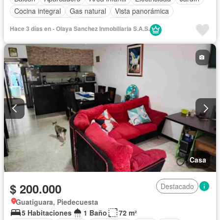
Cocina integral
Gas natural
Vista panorámica
Seguridad privada
Piscina
Agua
Hace 3 días en - Olaya Sanchez Inmobiliaria S.A.S.
Casa
$ 200.000
Destacado
Guatiguara, Piedecuesta
5 Habitaciones
1 Baño
72 m²