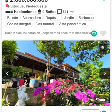
Ruitoque, Piedecuesta
8 Habitaciones
9 Baños
741 m²
Balcón
Aparcadero
Depósito
Jardín
Barbecue
Cocina integral
Gas natural
Vista panorámica
Seguridad privada
Cuarto de servicio
Piscina
Hace 2 días, 23 horas en - negociemos finca raiz inmobiliaria
Finca