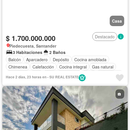
Casa
$ 1.700.000.000
Destacado
Piedecuesta, Santander
3 Habitaciones
2 Baños
Balcón
Aparcadero
Depósito
Cocina amoblada
Chimenea
Calefacción
Cocina integral
Gas natural
Vista panorámica
Cuarto de servicio
Agua
Área infantil
Hace 2 días, 23 horas en - SU REAL ESTATE
Patio
Vigilante
Acceso para personas con discapacidad
Caseta de vigilancia
Seguridad privada
Barbecue
Gimnasio
Jardín
Estudio
Tanque de agua
Terraza
Internet
Electricidad
Permite mascotas
Permite niños
Solo familias