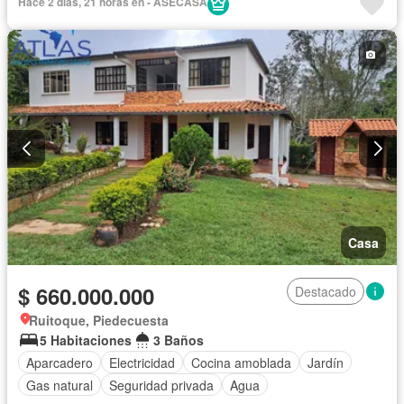
Hace 2 días, 21 horas en - ASECASA
Casa
$ 660.000.000
Destacado
Ruitoque, Piedecuesta
5 Habitaciones
3 Baños
Aparcadero
Electricidad
Cocina amoblada
Jardín
Gas natural
Seguridad privada
Agua