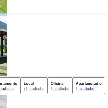
rtamento
Local
Oficina
Apartaestudio
esultados
17 resultados
5 resultados
3 resultados