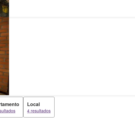
rtamento
Local
sultados
4 resultados