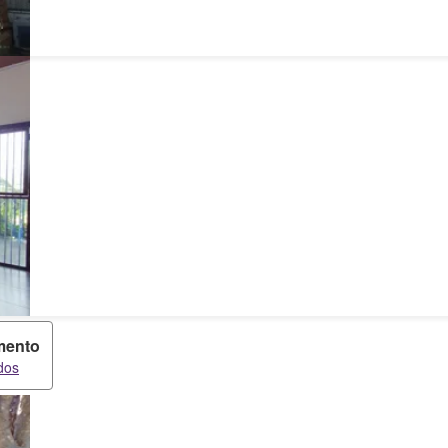
mento
dos