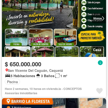
9
fotos
Casa
$ 650.000.000
San Vicente Del Caguán, Caquetá
5 Habitaciones
3 Baños
1 m²
Piscina
Hace 2 semanas, 10 horas en viviendo.la - CONCEPTOS
Asesorías inmobiliarias