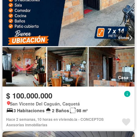
6
fotos
Casa
$ 100.000.000
San Vicente Del Caguán, Caquetá
3 Habitaciones
2 Baños
98 m²
Hace 2 semanas, 10 horas en viviendo.la - CONCEPTOS
Asesorías inmobiliarias