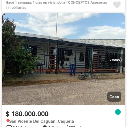
Hace 1 semana, 4 días en viviendo.la - CONCEPTOS Asesorías
inmobiliarias
7
fotos
Casa
$ 180.000.000
San Vicente Del Caguán, Caquetá