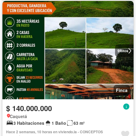
9
fotos
Finca
$ 140.000.000
Caquetá
3 Habitaciones
1 Baño
63 m²
Hace 2 semanas, 10 horas en viviendo.la - CONCEPTOS