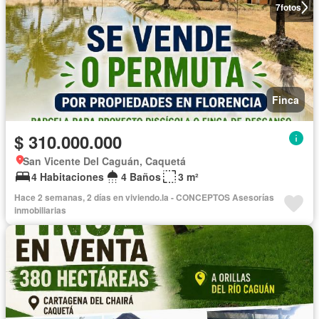
7
fotos
Finca
$ 310.000.000
San Vicente Del Caguán, Caquetá
4 Habitaciones
4 Baños
3 m²
Hace 2 semanas, 2 días en viviendo.la - CONCEPTOS Asesorías
inmobiliarias