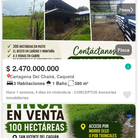
7
fotos
Finca
$ 2.470.000.000
Cartagena Del Chairá, Caquetá
3 Habitaciones
1 Baño
380 m²
Hace 1 semana, 4 días en viviendo.la - CONCEPTOS Asesorías
inmobiliarias