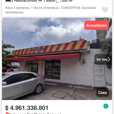
3 Habitaciones
1 Baño
200 m²
Hace 2 semanas, 1 día en viviendo.la - CONCEPTOS Asesorías
inmobiliarias
Actualizado
Ver foto
Casa
$ 4.961.338.801