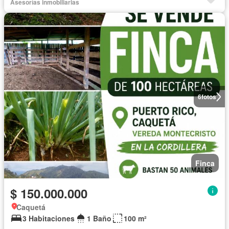
Asesorías inmobiliarias
6
fotos
Finca
$ 150.000.000
Caquetá
3 Habitaciones
1 Baño
100 m²