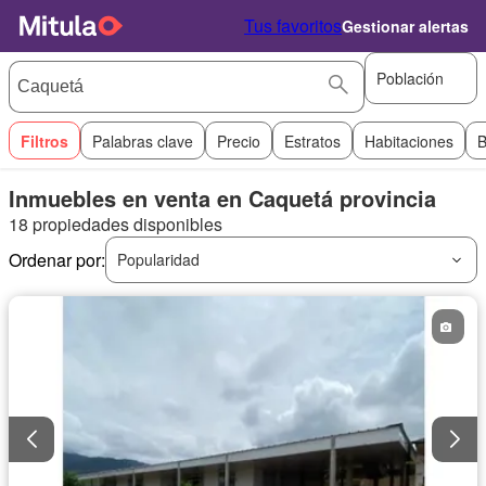
Tus favoritos
Gestionar alertas
Población
Filtros
Palabras clave
Precio
Estratos
Habitaciones
B
Inmuebles en venta en Caquetá provincia
18 propiedades disponibles
Ordenar por:
Popularidad