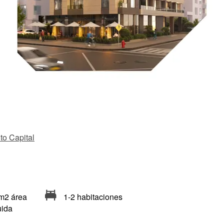
ito Capital
m2 área
1-2 habitaciones
uida