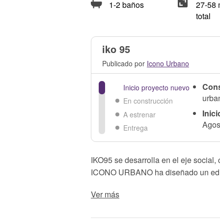
1-2 baños
27-58 
total
iko 95
Publicado por
Icono Urbano
Cons
Inicio proyecto nuevo
urba
En construcción
Inic
A estrenar
Agos
Entrega
IKO95 se desarrolla en el eje social, 
ICONO URBANO ha diseñado un edif
Ver más