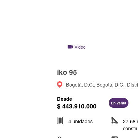
Video
iko 95
Bogotá, D.C., Bogotá, D.C., Distr
Desde
En Venta
$ 443.910.000
4 unidades
27-58 
constr