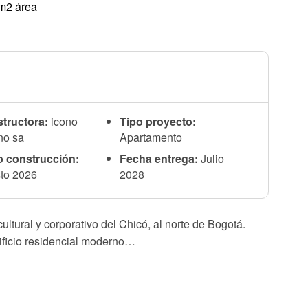
m2 área
tructora:
icono
Tipo proyecto:
no sa
Apartamento
io construcción:
Fecha entrega:
Julio
to 2026
2028
cultural y corporativo del Chicó, al norte de Bogotá.
icio residencial moderno…