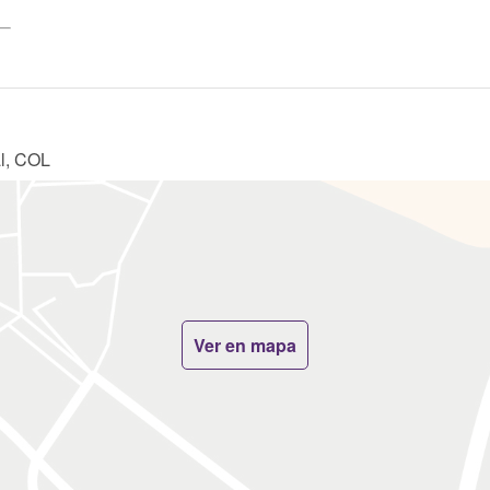
al, COL
Ver en mapa