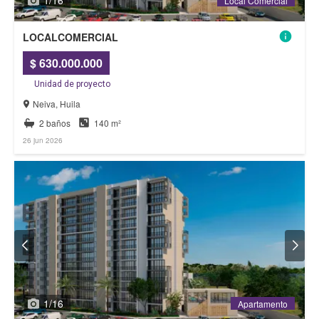
1
/
16
Local Comercial
Local Comercial
LOCALCOMERCIAL
$ 630.000.000
Unidad de proyecto
Neiva, Huila
2 baños
140 m²
26 jun 2026
1
/
16
Apartamento
Apartamento