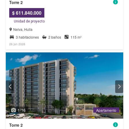
Torre 2
$ 611.840.000
Unidad de proyecto
Neiva, Huila
3 habitaciones
2 baños
115 m²
26 jun 2026
1
/
16
Apartamento
Apartamento
Torre 2