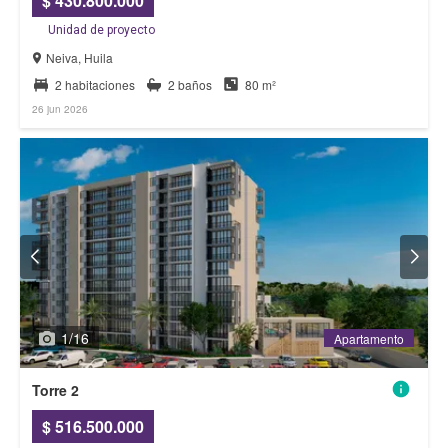
$ 430.800.000
Unidad de proyecto
Neiva, Huila
2 habitaciones
2 baños
80 m²
26 jun 2026
1
/
16
Apartamento
Apartamento
Torre 2
$ 516.500.000