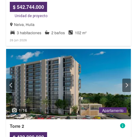
$ 542.744.000
Unidad de proyecto
Neiva, Huila
3 habitaciones
2 baños
102 m²
26 jun 2026
1
/
16
Apartamento
Apartamento
Torre 2