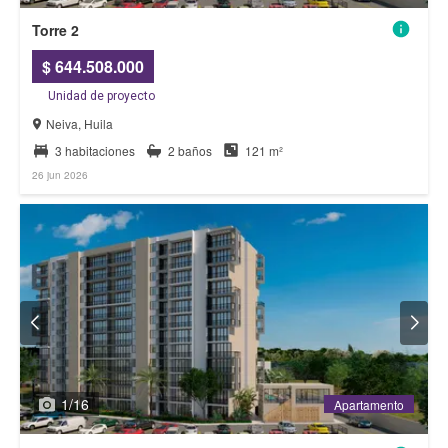
Torre 2
$ 644.508.000
Unidad de proyecto
Neiva, Huila
3 habitaciones
2 baños
121 m²
26 jun 2026
1
/
16
Apartamento
Apartamento