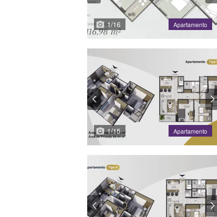
1
/
16
Apartamento
1
/
15
Apartamento