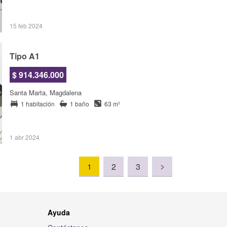
15 feb 2024
Tipo A1
$ 914.346.000
Santa Marta, Magdalena
1 habitación
1 baño
63 m²
1 abr 2024
>
1
2
3
Ayuda