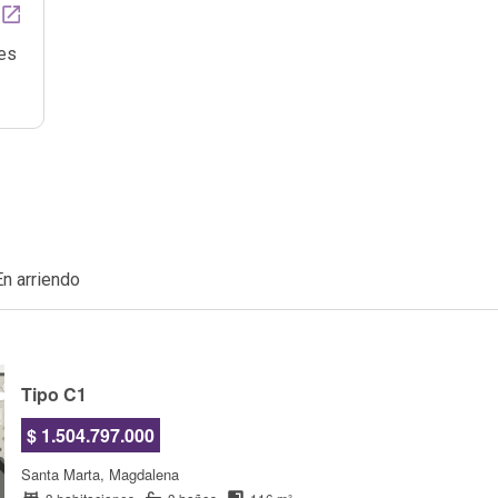
es
En arriendo
Tipo C1
$ 1.504.797.000
Santa Marta, Magdalena