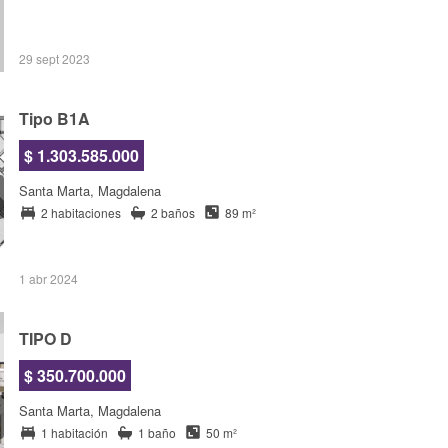
29 sept 2023
Tipo B1A
$ 1.303.585.000
Santa Marta, Magdalena
2 habitaciones
2 baños
89 m²
1 abr 2024
TIPO D
$ 350.700.000
Santa Marta, Magdalena
1 habitación
1 baño
50 m²