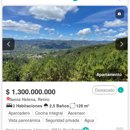
Vista panorámica
Seguridad privada
Agua
Apartamento
$ 1.300.000.000
Destacado
Santa Helena, Retiro
2 Habitaciones
2,5 Baños
129 m²
Aparcadero
Cocina integral
Ascensor
Vista panorámica
Seguridad privada
Agua
Hace 1 semana, 1 hora en - IDEAL Real Estate