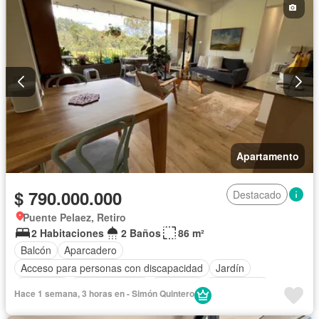
Apartamento
$ 790.000.000
Destacado
Puente Pelaez, Retiro
2 Habitaciones
2 Baños
86 m²
Balcón
Aparcadero
Acceso para personas con discapacidad
Jardín
Gimnasio
Cocina integral
Ascensor
Gas natural
Hace 1 semana, 3 horas en - Simón Quintero
Vista panorámica
Sauna
Seguridad privada
Piscina