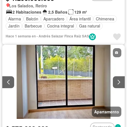
Los Salados, Retiro
2 Habitaciones
2,5 Baños
129 m²
Alarma
Balcón
Aparcadero
Área infantil
Chimenea
Jardín
Barbecue
Cocina integral
Gas natural
Vista panorámica
Seguridad privada
Hace 1 semana en - Andrés Salazar Finca Raíz SAS
Apartamento