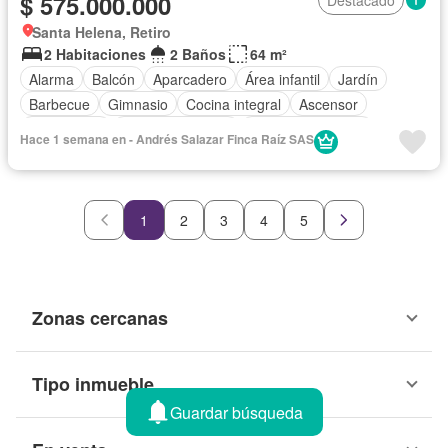
$ 575.000.000
Destacado
Santa Helena, Retiro
2 Habitaciones
2 Baños
64 m²
Alarma
Balcón
Aparcadero
Área infantil
Jardín
Barbecue
Gimnasio
Cocina integral
Ascensor
Gas natural
Vista panorámica
Seguridad privada
Hace 1 semana en - Andrés Salazar Finca Raíz SAS
Piscina
Cancha de tenis
1
2
3
4
5
Zonas cercanas
Tipo inmueble
Guardar búsqueda