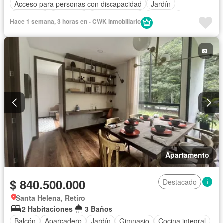
Acceso para personas con discapacidad
Jardín
Barbecue
Gimnasio
Cocina integral
Ascensor
Hace 1 semana, 3 horas en - CWK Inmobiliario
Gas natural
Vista panorámica
Seguridad privada
Piscina
Apartamento
$ 840.500.000
Destacado
Santa Helena, Retiro
2 Habitaciones
3 Baños
Balcón
Aparcadero
Jardín
Gimnasio
Cocina integral