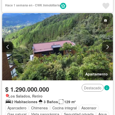
Hace 1 semana en - CWK Inmobiliario
Apartamento
$ 1.290.000.000
Destacado
Los Salados, Retiro
2 Habitaciones
3 Baños
129 m²
Aparcadero
Chimenea
Cocina integral
Ascensor
Gas natural
Vista panorámica
Seguridad privada
Agua