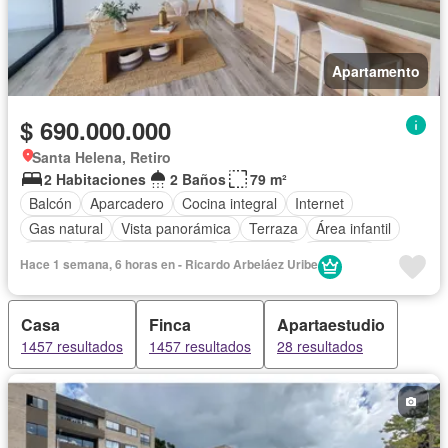
Apartamento
$ 690.000.000
Santa Helena, Retiro
2 Habitaciones
2 Baños
79 m²
Balcón
Aparcadero
Cocina integral
Internet
Gas natural
Vista panorámica
Terraza
Área infantil
Jardín
Caseta de vigilancia
Gimnasio
Ascensor
Hace 1 semana, 6 horas en - Ricardo Arbeláez Uribe
Seguridad privada
Casa
Finca
Apartaestudio
1457 resultados
1457 resultados
28 resultados