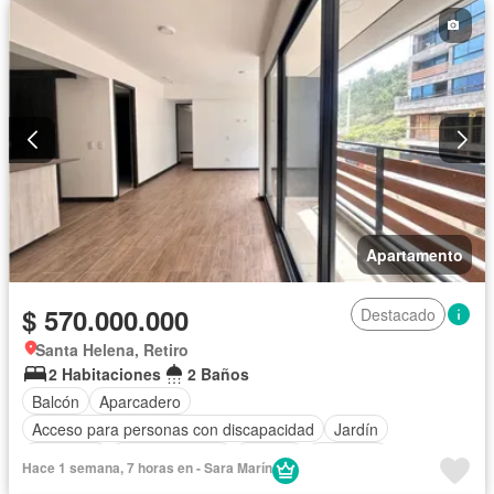
Agua
Apartamento
$ 570.000.000
Destacado
Santa Helena, Retiro
2 Habitaciones
2 Baños
Balcón
Aparcadero
Acceso para personas con discapacidad
Jardín
Barbecue
Cocina integral
Jacuzzi
Ascensor
Hace 1 semana, 7 horas en - Sara Marín
Gas natural
Sauna
Seguridad privada
Piscina
Agua