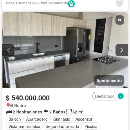
Hace 1 semana en - CWK Inmobiliario
Apartamento
$ 540.000.000
Destacado
El Retiro
2 Habitaciones
2 Baños
62 m²
Balcón
Aparcadero
Gimnasio
Ascensor
Vista panorámica
Seguridad privada
Piscina