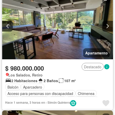
Apartamento
$ 980.000.000
Destacado
Los Salados, Retiro
2 Habitaciones
2 Baños
107 m²
Balcón
Aparcadero
Acceso para personas con discapacidad
Chimenea
Jardín
Cocina integral
Internet
Vista panorámica
Hace 1 semana, 3 horas en - Simón Quintero
Agua