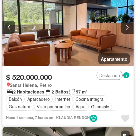
Apartamento
$ 520.000.000
Destacado
Santa Helena, Retiro
2 Habitaciones
2 Baños
57 m²
Balcón
Aparcadero
Internet
Cocina integral
Gas natural
Vista panorámica
Agua
Gimnasio
Ascensor
Piscina
Sauna
Barbecue
Área infantil
Hace 1 semana, 7 horas en - KLAUDIA RENDON