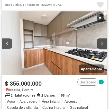
Caseta de vigilancia
Cocina integral
Gas natural
Hace 3 días, 11 horas en - INMUVIRTUAL
Gimnasio
Internet
Jardín
Patio
Piscina
Sauna
Seguridad privada
Terraza
Vista panorámica
Apartamento
$ 355.000.000
Destacado
Brasilia, Pereira
2 Habitaciones
2 Baños
68 m²
Agua
Aparcadero
Área infantil
Ascensor
Caseta de vigilancia
Cocina integral
Gas natural