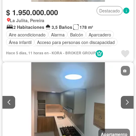
$ 1.950.000.000
Destacado
La Julita, Pereira
2 Habitaciones
3,5 Baños
178 m²
Aire acondicionado
Alarma
Balcón
Aparcadero
Área infantil
Acceso para personas con discapacidad
Chimenea
Barbecue
Gimnasio
Cocina integral
Hace 5 días, 11 horas en - KORA - BROKER GROUP
Internet
Ascensor
Gas natural
Vista panorámica
Seguridad privada
Cuarto de servicio
Piscina
Agua
Apartamento