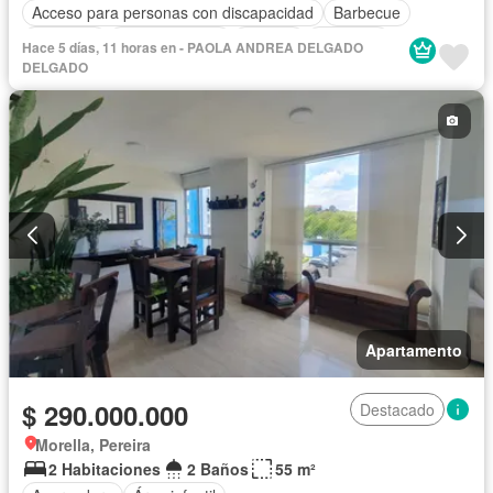
Acceso para personas con discapacidad
Barbecue
Gimnasio
Cocina integral
Internet
Ascensor
Hace 5 días, 11 horas en - PAOLA ANDREA DELGADO
Gas natural
Vista panorámica
Seguridad privada
DELGADO
Piscina
Agua
Apartamento
$ 290.000.000
Destacado
Morella, Pereira
2 Habitaciones
2 Baños
55 m²