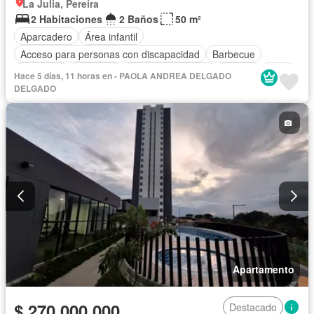
La Julia, Pereira
2 Habitaciones
2 Baños
50 m²
Aparcadero
Área infantil
Acceso para personas con discapacidad
Barbecue
Gimnasio
Ascensor
Seguridad privada
Piscina
Agua
Hace 5 días, 11 horas en - PAOLA ANDREA DELGADO
DELGADO
Apartamento
$ 270.000.000
Destacado