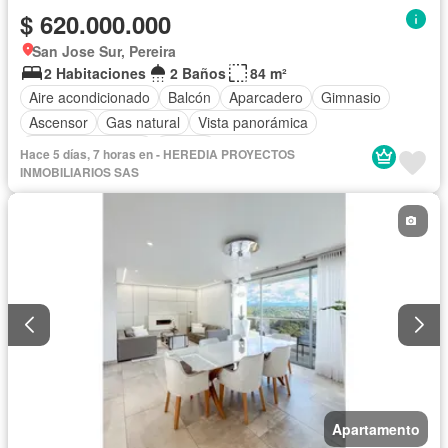
$ 620.000.000
San Jose Sur, Pereira
2 Habitaciones
2 Baños
84 m²
Aire acondicionado
Balcón
Aparcadero
Gimnasio
Ascensor
Gas natural
Vista panorámica
Seguridad privada
Piscina
Hace 5 días, 7 horas en - HEREDIA PROYECTOS
INMOBILIARIOS SAS
Apartamento