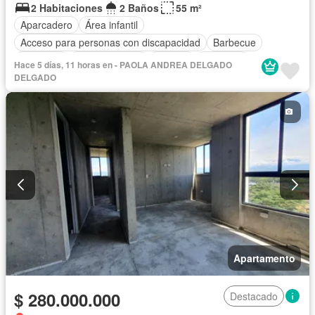
2 Habitaciones
2 Baños
55 m²
Aparcadero
Área infantil
Acceso para personas con discapacidad
Barbecue
Gimnasio
Cocina integral
Internet
Ascensor
Hace 5 días, 11 horas en - PAOLA ANDREA DELGADO
Gas natural
Vista panorámica
Seguridad privada
DELGADO
Piscina
Agua
Apartamento
$ 280.000.000
Destacado