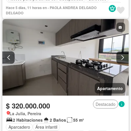
Gimnasio
Cocina integral
Internet
Jacuzzi
Ascensor
Hace 5 días, 11 horas en - PAOLA ANDREA DELGADO
Gas natural
Vista panorámica
Seguridad privada
DELGADO
Piscina
Agua
Apartamento
$ 320.000.000
Destacado
La Julia, Pereira
2 Habitaciones
2 Baños
55 m²
Aparcadero
Área infantil