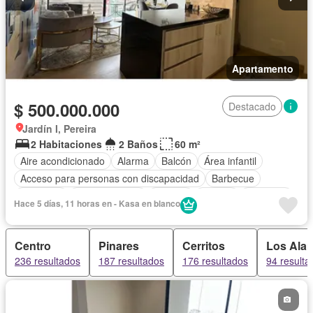
Apartamento
$ 500.000.000
Destacado
Jardín I, Pereira
2 Habitaciones
2 Baños
60 m²
Aire acondicionado
Alarma
Balcón
Área infantil
Acceso para personas con discapacidad
Barbecue
Gimnasio
Cocina integral
Internet
Jacuzzi
Ascensor
Hace 5 días, 11 horas en - Kasa en blanco
Gas natural
Vista panorámica
Sauna
Seguridad privada
Piscina
Agua
Centro
Pinares
Cerritos
Los Ala
236 resultados
187 resultados
176 resultados
94 resulta