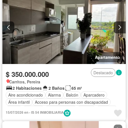
Apartamento
$ 350.000.000
Destacado
Carritos, Pereira
2 Habitaciones
2 Baños
65 m²
Aire acondicionado
Alarma
Balcón
Aparcadero
Área infantil
Acceso para personas con discapacidad
Jardín
Gimnasio
Cocina integral
Internet
Ascensor
15/07/2026 en - IS 54 INMOBILIARIA
Gas natural
Vista panorámica
Seguridad privada
Piscina
Cancha de tenis
Agua