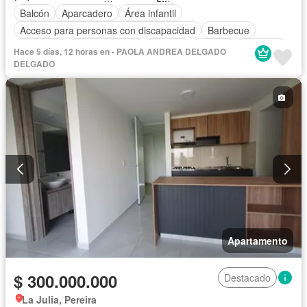
Balcón
Aparcadero
Área infantil
Acceso para personas con discapacidad
Barbecue
Gimnasio
Cocina integral
Internet
Jacuzzi
Ascensor
Hace 5 días, 12 horas en - PAOLA ANDREA DELGADO
Gas natural
Vista panorámica
Seguridad privada
DELGADO
Piscina
Agua
Apartamento
$ 300.000.000
Destacado
La Julia, Pereira