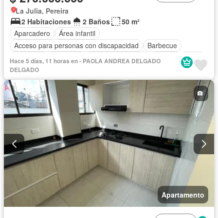
La Julia, Pereira
2 Habitaciones
2 Baños
50 m²
Aparcadero
Área infantil
Acceso para personas con discapacidad
Barbecue
Gimnasio
Ascensor
Seguridad privada
Piscina
Agua
Hace 5 días, 11 horas en - PAOLA ANDREA DELGADO
DELGADO
Apartamento