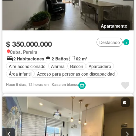
Apartamento
$ 350.000.000
Destacado
Cuba, Pereira
2 Habitaciones
2 Baños
62 m²
Aire acondicionado
Alarma
Balcón
Aparcadero
Área infantil
Acceso para personas con discapacidad
Gimnasio
Cocina integral
Internet
Ascensor
Hace 5 días, 12 horas en - Kasa en blanco
Gas natural
Vista panorámica
Sauna
Seguridad privada
Piscina
Agua