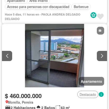
Aparcadero
Área infantil
Acceso para personas con discapacidad
Barbecue
Cocina integral
Internet
Ascensor
Gas natural
Hace 5 días, 11 horas en - PAOLA ANDREA DELGADO
Vista panorámica
Seguridad privada
Piscina
DELGADO
Cancha de tenis
Agua
Apartamento
$ 460.000.000
Destacado
Morella, Pereira
2 Habitaciones
2 Baños
63 m²