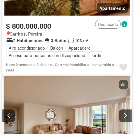
Apartamento
$ 800.000.000
Destacado
Carritos, Pereira
2 Habitaciones
3 Baños
103 m²
Aire acondicionado
Balcón
Aparcadero
Acceso para personas con discapacidad
Jardín
Barbecue
Gimnasio
Internet
Jacuzzi
Ascensor
Hace 2 semanas, 3 días en - Cerritos Inmobiliaria • bienvenido a
Gas natural
Vista panorámica
Seguridad privada
casa
Piscina
Agua