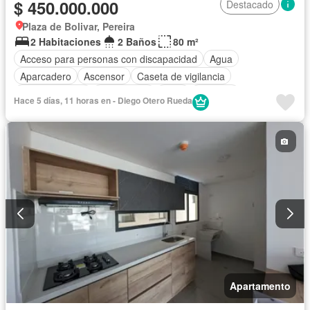
$ 450.000.000
Destacado
Plaza de Bolivar, Pereira
2 Habitaciones
2 Baños
80 m²
Acceso para personas con discapacidad
Agua
Aparcadero
Ascensor
Caseta de vigilancia
Cocina integral
Gas natural
Patio
Vigilante
Hace 5 días, 11 horas en - Diego Otero Rueda
Seguridad privada
Tanque de agua
Vista panorámica
Apartamento