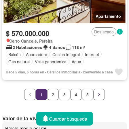
Apartamento
$ 570.000.000
Destacado
Cerro Cancele, Pereira
2 Habitaciones
4 Baños
118 m²
Balcón
Aparcadero
Cocina integral
Internet
Gas natural
Vista panorámica
Agua
Hace 5 días, 6 horas en - Cerritos Inmobiliaria • bienvenido a casa
1
2
3
4
5
Valor de la vivienda en Pereira
Guardar búsqueda
Precio medio por m²