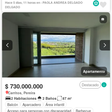
Gimnasio
Cocina integral
Internet
Ascensor
Hace 5 días, 11 horas en - PAOLA ANDREA DELGADO
Gas natural
Vista panorámica
Seguridad privada
DELGADO
Piscina
Agua
Apartamento
$ 730.000.000
Destacado
Carritos, Pereira
2 Habitaciones
2 Baños
87 m²
Balcón
Aparcadero
Área infantil
Acceso para personas con discapacidad
Barbecue