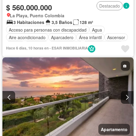
$ 560.000.000
Destacado
La Playa, Puerto Colombia
3 Habitaciones
3,5 Baños
128 m²
Acceso para personas con discapacidad
Agua
Aire acondicionado
Aparcadero
Área infantil
Ascensor
Balcón
Barbecue
Cocina integral
Cuarto de servicio
Hace 6 días, 10 horas en - ESAR INMOBILIARIA
Gas natural
Gimnasio
Jacuzzi
Jardín
Piscina
Sauna
Seguridad privada
Tanque de agua
Terraza
Vista panorámica
Apartamento