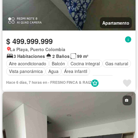
Apartamento
$ 499.999.999
La Playa, Puerto Colombia
3 Habitaciones
2 Baños
99 m²
Aire acondicionado
Balcón
Cocina integral
Gas natural
Vista panorámica
Agua
Área infantil
Acceso para personas con discapacidad
Gimnasio
Hace 6 días, 7 horas en - FRESNO FINCA & RAIZ
Jardín
Ascensor
Piscina
Seguridad privada
Sauna
Barbecue
Aparcadero
Tanque de agua
Caseta de vigilancia
Permite mascotas
Permite niños
Sin amoblar