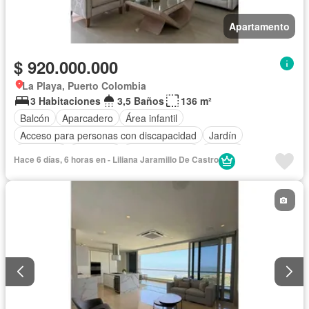
Apartamento
$ 920.000.000
La Playa, Puerto Colombia
3 Habitaciones
3,5 Baños
136 m²
Balcón
Aparcadero
Área infantil
Acceso para personas con discapacidad
Jardín
Barbecue
Gimnasio
Cocina integral
Jacuzzi
Hace 6 días, 6 horas en - Liliana Jaramillo De Castro
Ascensor
Gas natural
Vista panorámica
Sauna
Seguridad privada
Cuarto de servicio
Piscina
Agua