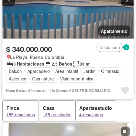
Apartamento
$ 340.000.000
Destacado
La Playa, Puerto Colombia
3 Habitaciones
2,5 Baños
83 m²
Balcón
Aparcadero
Área infantil
Jardín
Gimnasio
Ascensor
Gas natural
Vista panorámica
Seguridad privada
Piscina
Agua
Hace 6 días, 9 horas en - Iria Gomez AGENTE INMOBILIARIO
Finca
Casa
Apartaestudio
185 resultados
185 resultados
4 resultados