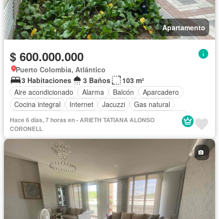
Apartamento
$ 600.000.000
Puerto Colombia, Atlántico
3 Habitaciones
3 Baños
103 m²
Aire acondicionado
Alarma
Balcón
Aparcadero
Cocina integral
Internet
Jacuzzi
Gas natural
Vista panorámica
Terraza
Agua
Tanque de agua
Hace 6 días, 7 horas en - ARIETH TATIANA ALONSO
Patio
Área infantil
Vigilante
CORONELL
Acceso para personas con discapacidad
Jardín
Barbecue
Caseta de vigilancia
Gimnasio
Ascensor
Sauna
Seguridad privada
Piscina