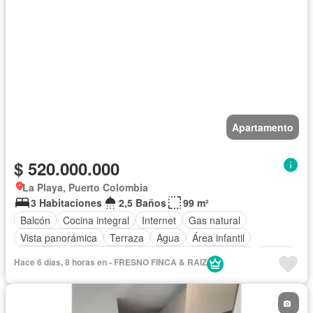
Apartamento
$ 520.000.000
La Playa, Puerto Colombia
3 Habitaciones
2,5 Baños
99 m²
Balcón
Cocina integral
Internet
Gas natural
Vista panorámica
Terraza
Agua
Área infantil
Vigilante
Acceso para personas con discapacidad
Jardín
Hace 6 días, 8 horas en - FRESNO FINCA & RAIZ
Barbecue
Caseta de vigilancia
Gimnasio
Ascensor
Sauna
Seguridad privada
Piscina
Permite mascotas
Permite niños
Sin amoblar