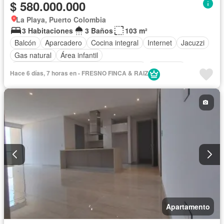
$ 580.000.000
La Playa, Puerto Colombia
3 Habitaciones
3 Baños
103 m²
Balcón
Aparcadero
Cocina integral
Internet
Jacuzzi
Gas natural
Área infantil
Acceso para personas con discapacidad
Barbecue
Hace 6 días, 7 horas en - FRESNO FINCA & RAIZ
Gimnasio
Ascensor
Sauna
Seguridad privada
Piscina
Agua
Tanque de agua
Aire acondicionado
Vista panorámica
Permite mascotas
Permite niños
Sin amoblar
Apartamento