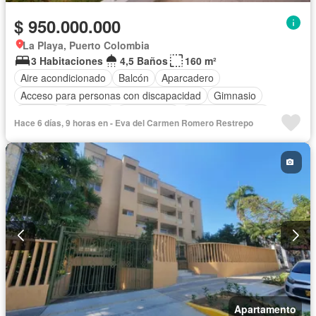
$ 950.000.000
La Playa, Puerto Colombia
3 Habitaciones
4,5 Baños
160 m²
Aire acondicionado
Balcón
Aparcadero
Acceso para personas con discapacidad
Gimnasio
Internet
Ascensor
Gas natural
Vista panorámica
Hace 6 días, 9 horas en - Eva del Carmen Romero Restrepo
Seguridad privada
Piscina
Agua
Apartamento