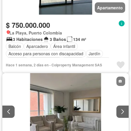
Apartamento
$ 750.000.000
La Playa, Puerto Colombia
3 Habitaciones
3 Baños
134 m²
Balcón
Aparcadero
Área infantil
Acceso para personas con discapacidad
Jardín
Gimnasio
Cocina integral
Ascensor
Gas natural
Hace 1 semana, 2 días en - Colproperty Management SAS
Vista panorámica
Seguridad privada
Piscina
Agua