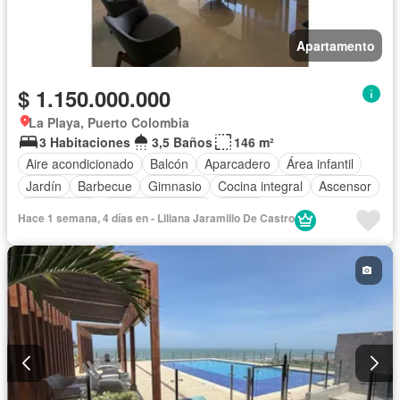
Apartamento
$ 1.150.000.000
La Playa, Puerto Colombia
3 Habitaciones
3,5 Baños
146 m²
Aire acondicionado
Balcón
Aparcadero
Área infantil
Jardín
Barbecue
Gimnasio
Cocina integral
Ascensor
Gas natural
Vista panorámica
Sauna
Hace 1 semana, 4 días en - Liliana Jaramillo De Castro
Seguridad privada
Cuarto de servicio
Piscina
Agua