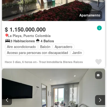
Apartamento
$ 1.150.000.000
La Playa, Puerto Colombia
3 Habitaciones
4 Baños
Aire acondicionado
Balcón
Aparcadero
Acceso para personas con discapacidad
Jardín
Barbecue
Gimnasio
Ascensor
Gas natural
Hace 3 días, 6 horas en - Trout Inmobiliaria Bienes Raices
Vista panorámica
Sauna
Seguridad privada
Cuarto de servicio
Piscina