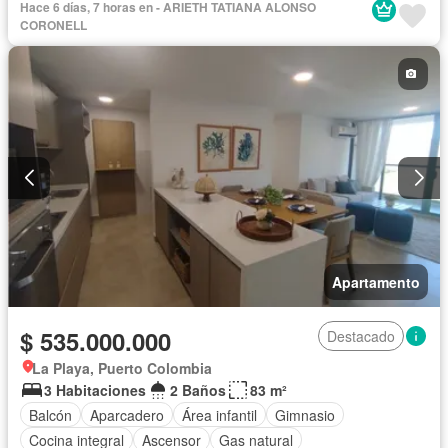
Cuarto de servicio
Terraza
Agua
Tanque de agua
Hace 6 días, 7 horas en - ARIETH TATIANA ALONSO
Patio
Área infantil
Vigilante
CORONELL
Acceso para personas con discapacidad
Jardín
Barbecue
Caseta de vigilancia
Gimnasio
Ascensor
Sauna
Seguridad privada
Piscina
Permite mascotas
Permite niños
Apartamento
$ 535.000.000
Destacado
La Playa, Puerto Colombia
3 Habitaciones
2 Baños
83 m²
Balcón
Aparcadero
Área infantil
Gimnasio
Cocina integral
Ascensor
Gas natural