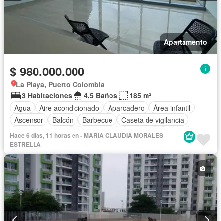
Apartamento
$ 980.000.000
La Playa, Puerto Colombia
3 Habitaciones
4,5 Baños
185 m²
Agua
Aire acondicionado
Aparcadero
Área infantil
Ascensor
Balcón
Barbecue
Caseta de vigilancia
Cuarto de servicio
Gas natural
Gimnasio
Internet
Hace 6 días, 11 horas en - MARIA CLAUDIA MORALES
Jacuzzi
Jardín
Piscina
Sauna
Terraza
ESTRELLA
Vista panorámica