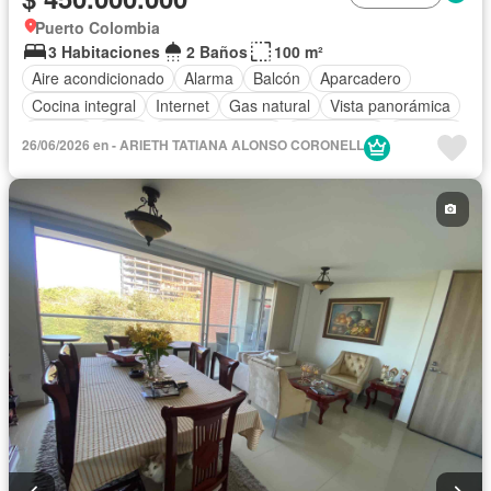
Puerto Colombia
3 Habitaciones
2 Baños
100 m²
Aire acondicionado
Alarma
Balcón
Aparcadero
Cocina integral
Internet
Gas natural
Vista panorámica
Terraza
Agua
Tanque de agua
Área infantil
Vigilante
26/06/2026 en - ARIETH TATIANA ALONSO CORONELL
Acceso para personas con discapacidad
Jardín
Barbecue
Caseta de vigilancia
Gimnasio
Ascensor
Sauna
Seguridad privada
Piscina
Permite mascotas
Permite niños