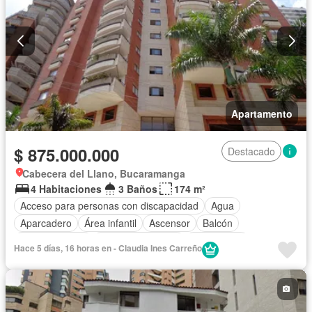
Apartamento
$ 875.000.000
Destacado
Cabecera del Llano, Bucaramanga
4 Habitaciones
3 Baños
174 m²
Acceso para personas con discapacidad
Agua
Aparcadero
Área infantil
Ascensor
Balcón
Cocina integral
Cuarto de servicio
Gas natural
Hace 5 días, 16 horas en - Claudia Ines Carreño
Gimnasio
Piscina
Sauna
Seguridad privada
Tanque de agua
Vista panorámica