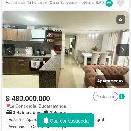
Hace 5 días, 15 horas en - Olaya Sanchez Inmobiliaria S.A.S.
Apartamento
$ 480.000.000
Destacado
La Concordia, Bucaramanga
3 Habitaciones
2 Baños
Balcón
Aparcadero
Gimnasio
Cocina integral
Guardar búsqueda
Ascensor
Gas natural
Agua