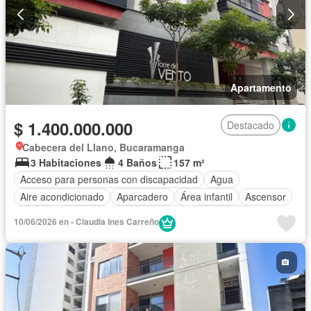
Apartamento
$ 1.400.000.000
Destacado
Cabecera del Llano, Bucaramanga
3 Habitaciones
4 Baños
157 m²
Acceso para personas con discapacidad
Agua
Aire acondicionado
Aparcadero
Área infantil
Ascensor
Balcón
Barbecue
Cocina integral
Gas natural
10/06/2026 en - Claudia Ines Carreño
Gimnasio
Jacuzzi
Piscina
Sauna
Seguridad privada
Tanque de agua
Terraza
Vista panorámica