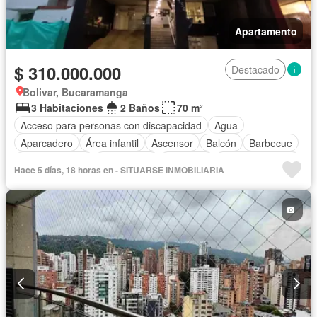
Apartamento
$ 310.000.000
Destacado
Bolivar, Bucaramanga
3 Habitaciones
2 Baños
70 m²
Acceso para personas con discapacidad
Agua
Aparcadero
Área infantil
Ascensor
Balcón
Barbecue
Cocina integral
Gas natural
Gimnasio
Tanque de agua
Hace 5 días, 18 horas en - SITUARSE INMOBILIARIA
Terraza
Vista panorámica