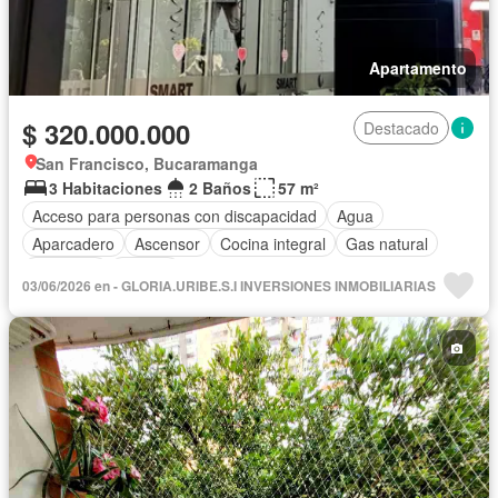
Apartamento
$ 320.000.000
Destacado
San Francisco, Bucaramanga
3 Habitaciones
2 Baños
57 m²
Acceso para personas con discapacidad
Agua
Aparcadero
Ascensor
Cocina integral
Gas natural
Gimnasio
Jacuzzi
03/06/2026 en - GLORIA.URIBE.S.I INVERSIONES INMOBILIARIAS