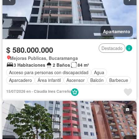
Apartamento
$ 580.000.000
Destacado
Mejoras Publicas, Bucaramanga
3 Habitaciones
2 Baños
84 m²
Acceso para personas con discapacidad
Agua
Aparcadero
Área infantil
Ascensor
Balcón
Barbecue
Cocina integral
Gas natural
Gimnasio
Jacuzzi
15/07/2026 en - Claudia Ines Carreño
Piscina
Sauna
Seguridad privada
Tanque de agua
Terraza
Vista panorámica