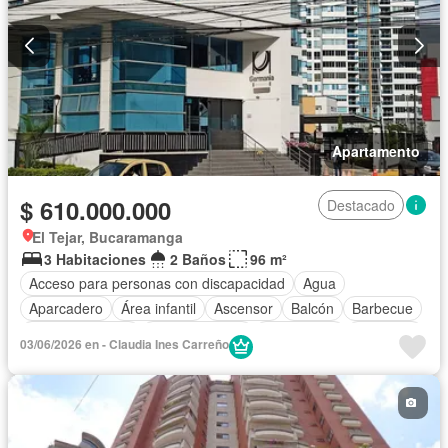
Apartamento
$ 610.000.000
Destacado
El Tejar, Bucaramanga
3 Habitaciones
2 Baños
96 m²
Acceso para personas con discapacidad
Agua
Aparcadero
Área infantil
Ascensor
Balcón
Barbecue
Cancha de tenis
Cocina integral
Gas natural
Gimnasio
03/06/2026 en - Claudia Ines Carreño
Jacuzzi
Piscina
Sauna
Seguridad privada
Tanque de agua
Terraza
Vista panorámica