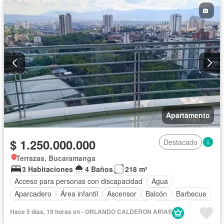
Apartamento
$ 1.250.000.000
Destacado
Terrazas, Bucaramanga
3 Habitaciones
4 Baños
218 m²
Acceso para personas con discapacidad
Agua
Aparcadero
Área infantil
Ascensor
Balcón
Barbecue
Cocina integral
Gas natural
Gimnasio
Internet
Jardín
Hace 5 días, 19 horas en - ORLANDO CALDERON ARIAS
Piscina
Vigilante
Seguridad privada
Tanque de agua