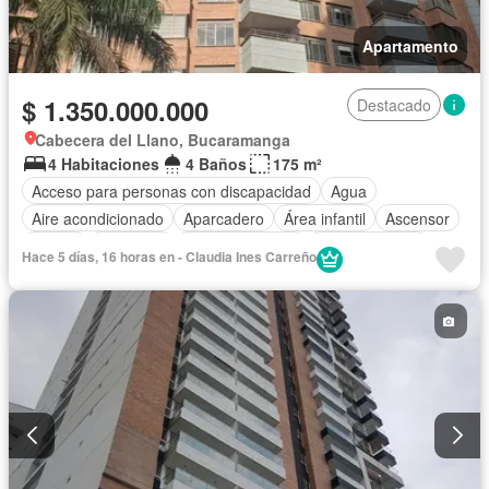
Apartamento
$ 1.350.000.000
Destacado
Cabecera del Llano, Bucaramanga
4 Habitaciones
4 Baños
175 m²
Acceso para personas con discapacidad
Agua
Aire acondicionado
Aparcadero
Área infantil
Ascensor
Balcón
Barbecue
Cancha de tenis
Cocina integral
Hace 5 días, 16 horas en - Claudia Ines Carreño
Cuarto de servicio
Gas natural
Gimnasio
Jardín
Piscina
Sauna
Seguridad privada
Tanque de agua
Terraza
Vista panorámica