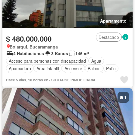
Apartamento
$ 480.000.000
Destacado
Bolarqui, Bucaramanga
4 Habitaciones
3 Baños
146 m²
Acceso para personas con discapacidad
Agua
Aparcadero
Área infantil
Ascensor
Balcón
Patio
Vigilante
Seguridad privada
Tanque de agua
Hace 5 días, 18 horas en - SITUARSE INMOBILIARIA
Vista panorámica
1