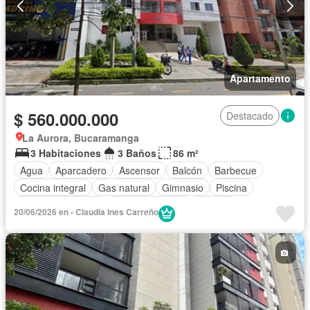
Apartamento
$ 560.000.000
Destacado
La Aurora, Bucaramanga
3 Habitaciones
3 Baños
86 m²
Agua
Aparcadero
Ascensor
Balcón
Barbecue
Cocina integral
Gas natural
Gimnasio
Piscina
Seguridad privada
Tanque de agua
Terraza
20/06/2026 en - Claudia Ines Carreño
Vista panorámica