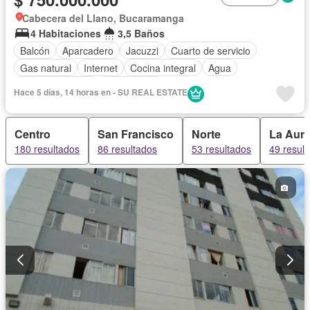
Cabecera del Llano, Bucaramanga
4 Habitaciones
3,5 Baños
Balcón
Aparcadero
Jacuzzi
Cuarto de servicio
Gas natural
Internet
Cocina integral
Agua
Tanque de agua
Área infantil
Hace 5 días, 14 horas en - SU REAL ESTATE
Acceso para personas con discapacidad
Vigilante
Caseta de vigilancia
Gimnasio
Ascensor
Centro
San Francisco
Norte
La Aur
Seguridad privada
Permite mascotas
Permite niños
180 resultados
86 resultados
53 resultados
49 resul
Solo familias