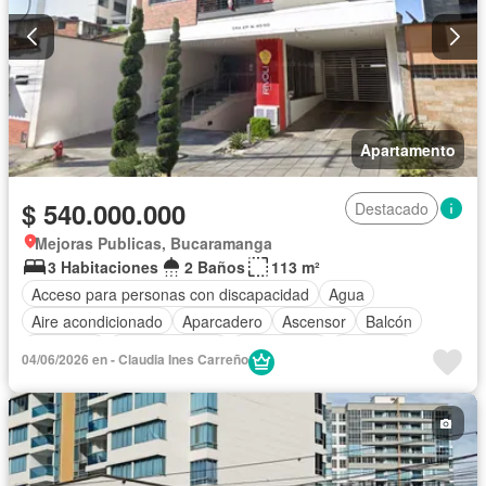
Apartamento
$ 540.000.000
Destacado
Mejoras Publicas, Bucaramanga
3 Habitaciones
2 Baños
113 m²
Acceso para personas con discapacidad
Agua
Aire acondicionado
Aparcadero
Ascensor
Balcón
Barbecue
Cocina integral
Gas natural
Gimnasio
04/06/2026 en - Claudia Ines Carreño
Piscina
Sauna
Seguridad privada
Tanque de agua
Terraza
Vista panorámica