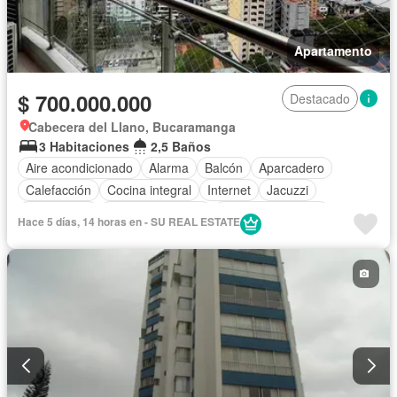
Apartamento
$ 700.000.000
Destacado
Cabecera del Llano, Bucaramanga
3 Habitaciones
2,5 Baños
Aire acondicionado
Alarma
Balcón
Aparcadero
Calefacción
Cocina integral
Internet
Jacuzzi
Gas natural
Vista panorámica
Cuarto de servicio
Hace 5 días, 14 horas en - SU REAL ESTATE
Terraza
Agua
Tanque de agua
Patio
Área infantil
Vigilante
Acceso para personas con discapacidad
Jardín
Barbecue
Caseta de vigilancia
Gimnasio
Ascensor
Sauna
Seguridad privada
Cancha de tenis
Piscina
Wifi
Permite mascotas
Permite niños
Solo familias