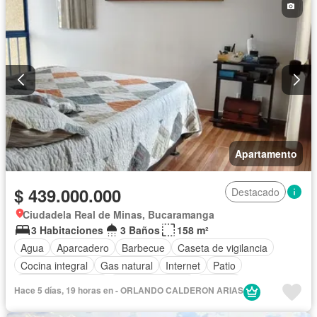
Apartamento
$ 439.000.000
Destacado
Ciudadela Real de Minas, Bucaramanga
3 Habitaciones
3 Baños
158 m²
Agua
Aparcadero
Barbecue
Caseta de vigilancia
Cocina integral
Gas natural
Internet
Patio
Seguridad privada
Tanque de agua
Terraza
Hace 5 días, 19 horas en - ORLANDO CALDERON ARIAS
Vista panorámica
Wifi