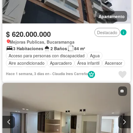
Apartamento
$ 620.000.000
Destacado
Mejoras Publicas, Bucaramanga
3 Habitaciones
2 Baños
84 m²
Acceso para personas con discapacidad
Agua
Aire acondicionado
Aparcadero
Área infantil
Ascensor
Balcón
Barbecue
Caseta de vigilancia
Cocina integral
Hace 1 semana, 3 días en - Claudia Ines Carreño
Gas natural
Gimnasio
Piscina
Sauna
Seguridad privada
Tanque de agua
Terraza
Vista panorámica