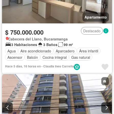
Apartamento
$ 750.000.000
Destacado
Cabecera del Llano, Bucaramanga
3 Habitaciones
3 Baños
99 m²
Agua
Aire acondicionado
Aparcadero
Área infantil
Ascensor
Balcón
Cocina integral
Gas natural
Gimnasio
Piscina
Sauna
Seguridad privada
Hace 5 días, 16 horas en - Claudia Ines Carreño
Tanque de agua
Vista panorámica