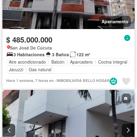
Apartamento
$ 485.000.000
San José De Cúcuta
3 Habitaciones
3 Baños
122 m²
Aire acondicionado
Balcón
Aparcadero
Cocina integral
Jacuzzi
Gas natural
Acceso para personas con discapacidad
Ascensor
Hace 1 semana, 7 horas en - INMOBILIARIA BELLO HOGAR
Piscina