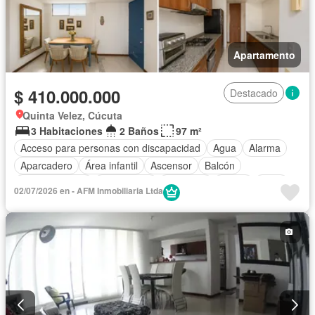
Apartamento
$ 410.000.000
Destacado
Quinta Velez, Cúcuta
3 Habitaciones
2 Baños
97 m²
Acceso para personas con discapacidad
Agua
Alarma
Aparcadero
Área infantil
Ascensor
Balcón
Cocina integral
Gas natural
Gimnasio
Jardín
Patio
02/07/2026 en - AFM Inmobiliaria Ltda
Piscina
Seguridad privada
Vista panorámica