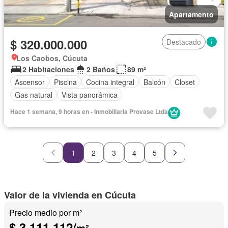
Apartamento
$ 320.000.000
Destacado
Los Caobos, Cúcuta
2 Habitaciones
2 Baños
89 m²
Ascensor
Piscina
Cocina integral
Balcón
Closet
Gas natural
Vista panorámica
Hace 1 semana, 9 horas en - Inmobiliaria Provase Ltda
1
2
3
4
5
Valor de la vivienda en Cúcuta
Precio medio por m²
$ 3.111.112/
m²