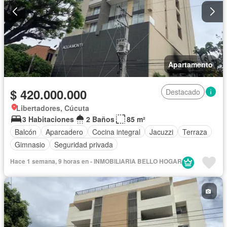
Apartamento
$ 420.000.000
Destacado
Libertadores, Cúcuta
3 Habitaciones
2 Baños
85 m²
Balcón
Aparcadero
Cocina integral
Jacuzzi
Terraza
Gimnasio
Seguridad privada
Hace 1 semana, 9 horas en - INMOBILIARIA BELLO HOGAR