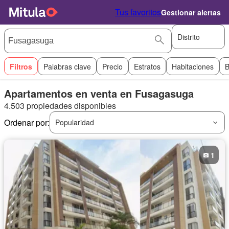
Tus favoritos
Gestionar alertas
Distrito
Filtros
Palabras clave
Precio
Estratos
Habitaciones
B
Apartamentos en venta en Fusagasuga
4.503 propiedades disponibles
Ordenar por:
Popularidad
1