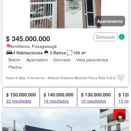
Apartamento
$ 345.000.000
Destacado
Novilleros, Fusagasugá
4 Habitaciones
3 Baños
105 m²
Balcón
Aparcadero
Gimnasio
Vista panorámica
Piscina
Hace 6 días, 4 horas en - Nelson Roberto Mestizo Finca Raíz S.A.S
$ 150.000.000
$ 140.000.000
$ 130.000.000
$ 120
22 resultados
19 resultados
15 resultados
13 res