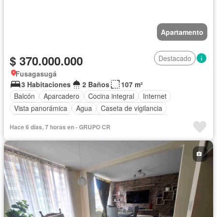
Apartamento
$ 370.000.000
Destacado
Fusagasugá
3 Habitaciones
2 Baños
107 m²
Balcón
Aparcadero
Cocina integral
Internet
Vista panorámica
Agua
Caseta de vigilancia
Seguridad privada
Piscina
Ascensor
Jardín
Hace 6 días, 7 horas en - GRUPO CR