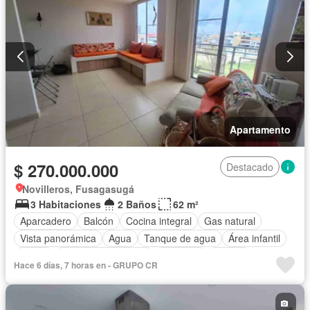
Apartamento
$ 270.000.000
Destacado
Novilleros, Fusagasugá
3 Habitaciones
2 Baños
62 m²
Aparcadero
Balcón
Cocina integral
Gas natural
Vista panorámica
Agua
Tanque de agua
Área infantil
Jardín
Caseta de vigilancia
Ascensor
Piscina
Hace 6 días, 7 horas en - GRUPO CR
Permite mascotas
Permite niños