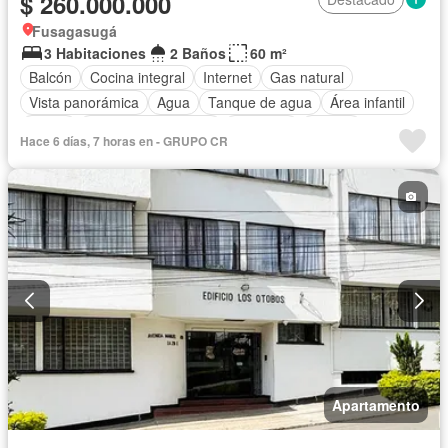
$ 260.000.000
Fusagasugá
3 Habitaciones
2 Baños
60 m²
Balcón
Cocina integral
Internet
Gas natural
Vista panorámica
Agua
Tanque de agua
Área infantil
Jardín
Caseta de vigilancia
Ascensor
Piscina
Hace 6 días, 7 horas en - GRUPO CR
Seguridad privada
Apartamento