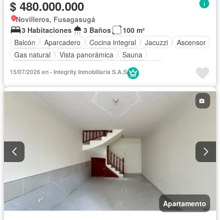
$ 480.000.000
Novilleros, Fusagasugá
3 Habitaciones
3 Baños
100 m²
Balcón
Aparcadero
Cocina integral
Jacuzzi
Ascensor
Gas natural
Vista panorámica
Sauna
Seguridad privada
Piscina
Cancha de tenis
15/07/2026 en - Integrity Inmobiliaria S.A.S
Apartamento