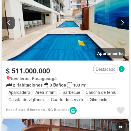
Apartamento
$ 511.000.000
Destacado
Novilleros, Fusagasugá
2 Habitaciones
3 Baños
103 m²
Aparcadero
Área infantil
Barbecue
Cancha de tenis
Caseta de vigilancia
Cuarto de servicio
Gimnasio
Internet
Jardín
Piscina
Vigilante
Seguridad privada
Hace 6 días, 5 horas en - NC Business
Tanque de agua
Terraza
Vista panorámica