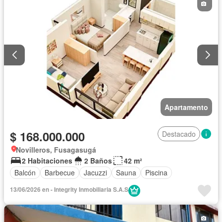
Apartamento
$ 168.000.000
Destacado
Novilleros, Fusagasugá
2 Habitaciones
2 Baños
42 m²
Balcón
Barbecue
Jacuzzi
Sauna
Piscina
13/06/2026 en - Integrity Inmobiliaria S.A.S