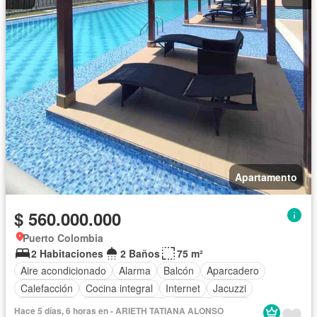
Apartamento
$ 560.000.000
Puerto Colombia
2 Habitaciones
2 Baños
75 m²
Aire acondicionado
Alarma
Balcón
Aparcadero
Calefacción
Cocina integral
Internet
Jacuzzi
Gas natural
Vista panorámica
Terraza
Agua
Hace 5 días, 6 horas en - ARIETH TATIANA ALONSO