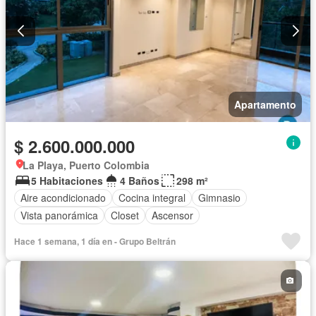
Apartamento
$ 2.600.000.000
La Playa, Puerto Colombia
5 Habitaciones
4 Baños
298 m²
Aire acondicionado
Cocina integral
Gimnasio
Vista panorámica
Closet
Ascensor
Hace 1 semana, 1 día en - Grupo Beltrán