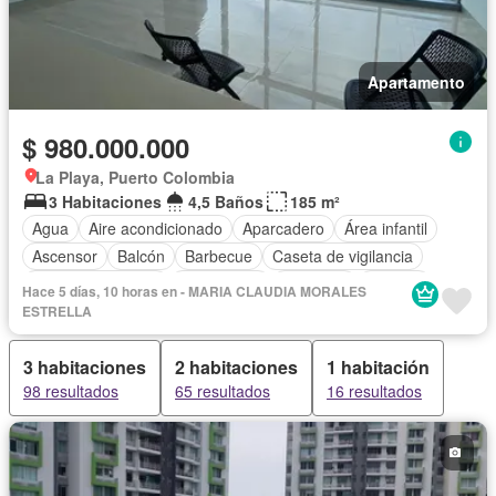
Apartamento
$ 980.000.000
La Playa, Puerto Colombia
3 Habitaciones
4,5 Baños
185 m²
Agua
Aire acondicionado
Aparcadero
Área infantil
Ascensor
Balcón
Barbecue
Caseta de vigilancia
Cuarto de servicio
Gas natural
Gimnasio
Internet
Hace 5 días, 10 horas en - MARIA CLAUDIA MORALES
Jacuzzi
Jardín
Piscina
Sauna
Terraza
ESTRELLA
Vista panorámica
3 habitaciones
2 habitaciones
1 habitación
98 resultados
65 resultados
16 resultados