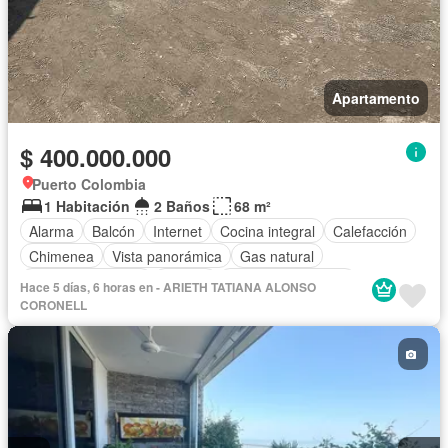
Apartamento
$ 400.000.000
Puerto Colombia
1 Habitación
2 Baños
68 m²
Alarma
Balcón
Internet
Cocina integral
Calefacción
Chimenea
Vista panorámica
Gas natural
Cuarto de servicio
Jacuzzi
Aire acondicionado
Hace 5 días, 6 horas en - ARIETH TATIANA ALONSO
Aparcadero
Terraza
Agua
Tanque de agua
Patio
CORONELL
Área infantil
Vigilante
Acceso para personas con discapacidad
Jardín
Barbecue
Caseta de vigilancia
Gimnasio
Ascensor
Sauna
Seguridad privada
Piscina
Cancha de tenis
Permite mascotas
Permite niños