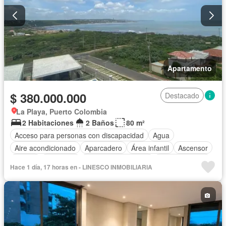
Apartamento
$ 380.000.000
Destacado
La Playa, Puerto Colombia
2 Habitaciones
2 Baños
80 m²
Acceso para personas con discapacidad
Agua
Aire acondicionado
Aparcadero
Área infantil
Ascensor
Balcón
Barbecue
Caseta de vigilancia
Cocina integral
Hace 1 día, 17 horas en - LINESCO INMOBILIARIA
Cuarto de servicio
Gas natural
Gimnasio
Jacuzzi
Jardín
Piscina
Vigilante
Sauna
Seguridad privada
Tanque de agua
Terraza
Vista panorámica