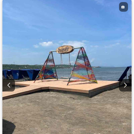
Acceso para personas con discapacidad
Jardín
Barbecue
Caseta de vigilancia
Gimnasio
Ascensor
Sauna
Seguridad privada
Piscina
Cancha de tenis
Permite mascotas
Permite niños