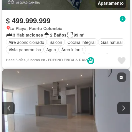
Apartamento
$ 499.999.999
La Playa, Puerto Colombia
3 Habitaciones
2 Baños
99 m²
Aire acondicionado
Balcón
Cocina integral
Gas natural
Vista panorámica
Agua
Área infantil
Acceso para personas con discapacidad
Gimnasio
Hace 5 días, 5 horas en - FRESNO FINCA & RAIZ
Jardín
Ascensor
Piscina
Seguridad privada
Sauna
Barbecue
Aparcadero
Tanque de agua
Caseta de vigilancia
Permite mascotas
Permite niños
Sin amoblar