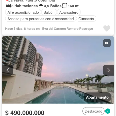
La Playa, Puerto Colombia
3 Habitaciones
4,5 Baños
160 m²
Aire acondicionado
Balcón
Aparcadero
Acceso para personas con discapacidad
Gimnasio
Internet
Ascensor
Gas natural
Vista panorámica
Hace 5 días, 8 horas en - Eva del Carmen Romero Restrepo
Seguridad privada
Piscina
Agua
Apartamento
$ 490.000.000
Destacado