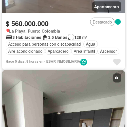
Apartamento
$ 560.000.000
Destacado
La Playa, Puerto Colombia
3 Habitaciones
3,5 Baños
128 m²
Acceso para personas con discapacidad
Agua
Aire acondicionado
Aparcadero
Área infantil
Ascensor
Balcón
Barbecue
Cocina integral
Cuarto de servicio
Hace 5 días, 8 horas en - ESAR INMOBILIARIA
Gas natural
Gimnasio
Jacuzzi
Jardín
Piscina
Sauna
Seguridad privada
Tanque de agua
Terraza
Vista panorámica