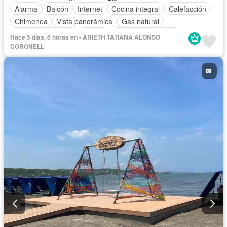
Alarma
Balcón
Internet
Cocina integral
Calefacción
Chimenea
Vista panorámica
Gas natural
Cuarto de servicio
Jacuzzi
Aire acondicionado
Hace 5 días, 6 horas en - ARIETH TATIANA ALONSO
Aparcadero
Terraza
Agua
Tanque de agua
Patio
CORONELL
Área infantil
Vigilante
Acceso para personas con discapacidad
Jardín
Barbecue
Caseta de vigilancia
Gimnasio
Ascensor
Sauna
Seguridad privada
Piscina
Cancha de tenis
Permite mascotas
Permite niños