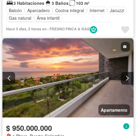
3 Habitaciones
3 Baños
103 m²
Balcón
Aparcadero
Cocina integral
Internet
Jacuzzi
Gas natural
Área infantil
Acceso para personas con discapacidad
Barbecue
Hace 5 días, 5 horas en - FRESNO FINCA & RAIZ
Gimnasio
Ascensor
Sauna
Seguridad privada
Piscina
Agua
Tanque de agua
Aire acondicionado
Vista panorámica
Permite mascotas
Permite niños
Sin amoblar
Apartamento
$ 950.000.000