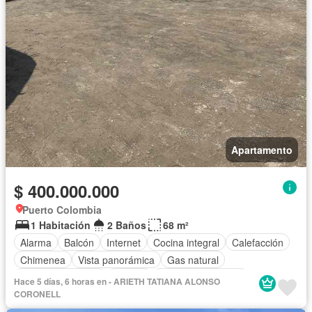
Apartamento
$ 400.000.000
Puerto Colombia
1 Habitación
2 Baños
68 m²
Alarma
Balcón
Internet
Cocina integral
Calefacción
Chimenea
Vista panorámica
Gas natural
Cuarto de servicio
Jacuzzi
Aire acondicionado
Hace 5 días, 6 horas en - ARIETH TATIANA ALONSO
Aparcadero
Terraza
Agua
Tanque de agua
Patio
CORONELL
Área infantil
Vigilante