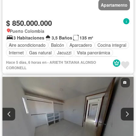
Apartamento
$ 850.000.000
Puerto Colombia
3 Habitaciones
3,5 Baños
135 m²
Aire acondicionado
Balcón
Aparcadero
Cocina integral
Internet
Gas natural
Jacuzzi
Vista panorámica
Cuarto de servicio
Terraza
Agua
Tanque de agua
Hace 5 días, 6 horas en - ARIETH TATIANA ALONSO
Patio
Área infantil
Vigilante
CORONELL
Acceso para personas con discapacidad
Jardín
Barbecue
Caseta de vigilancia
Gimnasio
Ascensor
Sauna
Seguridad privada
Piscina
Permite mascotas
Permite niños