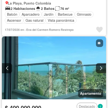
La Playa, Puerto Colombia
2 Habitaciones
2 Baños
76 m²
Balcón
Aparcadero
Jardín
Barbecue
Gimnasio
Ascensor
Gas natural
Vista panorámica
Seguridad privada
Piscina
Agua
17/07/2026 en - Eva del Carmen Romero Restrepo
Apartamento
$ 400.000.000
Destacado