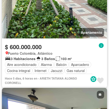
Apartamento
$ 600.000.000
Puerto Colombia, Atlántico
3 Habitaciones
3 Baños
103 m²
Aire acondicionado
Alarma
Balcón
Aparcadero
Cocina integral
Internet
Jacuzzi
Gas natural
Vista panorámica
Terraza
Agua
Tanque de agua
Hace 5 días, 6 horas en - ARIETH TATIANA ALONSO
Patio
Área infantil
Vigilante
CORONELL
Acceso para personas con discapacidad
Jardín
Barbecue
Caseta de vigilancia
Gimnasio
Ascensor
Sauna
Seguridad privada
Piscina