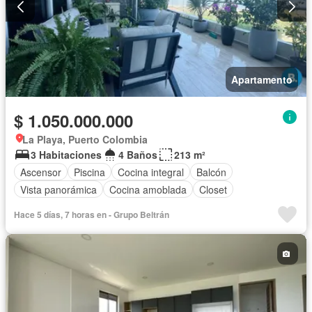
Apartamento
$ 1.050.000.000
La Playa, Puerto Colombia
3 Habitaciones
4 Baños
213 m²
Ascensor
Piscina
Cocina integral
Balcón
Vista panorámica
Cocina amoblada
Closet
Hace 5 días, 7 horas en - Grupo Beltrán