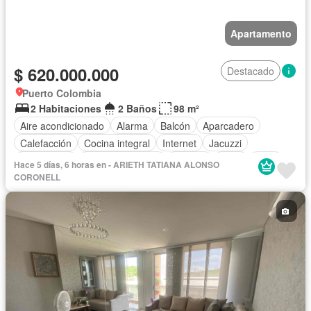
Apartamento
$ 620.000.000
Destacado
Puerto Colombia
2 Habitaciones
2 Baños
98 m²
Aire acondicionado
Alarma
Balcón
Aparcadero
Calefacción
Cocina integral
Internet
Jacuzzi
Gas natural
Vista panorámica
Terraza
Agua
Patio
Hace 5 días, 6 horas en - ARIETH TATIANA ALONSO
Tanque de agua
Área infantil
CORONELL
Acceso para personas con discapacidad
Jardín
Vigilante
Barbecue
Caseta de vigilancia
Gimnasio
Ascensor
Sauna
Seguridad privada
Piscina