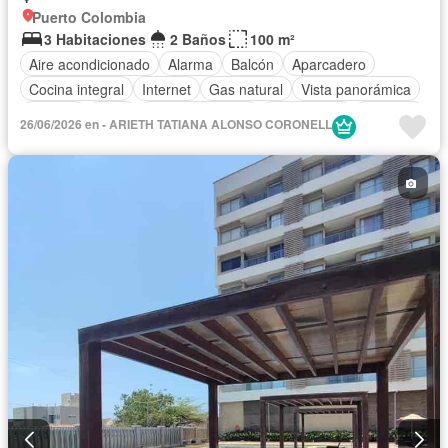
Puerto Colombia
3 Habitaciones
2 Baños
100 m²
Aire acondicionado
Alarma
Balcón
Aparcadero
Cocina integral
Internet
Gas natural
Vista panorámica
Terraza
Agua
Tanque de agua
Área infantil
Vigilante
26/06/2026 en - ARIETH TATIANA ALONSO CORONELL
Acceso para personas con discapacidad
Jardín
Barbecue
Caseta de vigilancia
Gimnasio
Ascensor
Sauna
Seguridad privada
Piscina
Permite mascotas
Permite niños