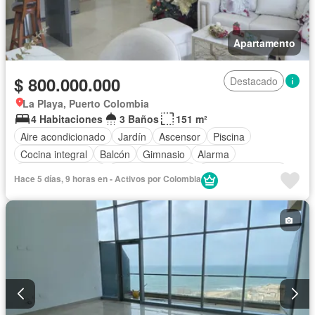
Apartamento
$ 800.000.000
Destacado
La Playa, Puerto Colombia
4 Habitaciones
3 Baños
151 m²
Aire acondicionado
Jardín
Ascensor
Piscina
Cocina integral
Balcón
Gimnasio
Alarma
Cuarto de servicio
Vista panorámica
Cocina amoblada
Hace 5 días, 9 horas en - Activos por Colombia
Barbecue
Gas natural