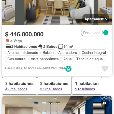
Apartamento
$ 446.000.000
Destacado
La Vega
2 Habitaciones
2 Baños
54 m²
Aire acondicionado
Balcón
Aparcadero
Cocina integral
Gas natural
Vista panorámica
Agua
Tanque de agua
Área infantil
Acceso para personas con discapacidad
Hace 3 días, 18 horas en - MOX VIVIENDA
Jardín
Barbecue
Caseta de vigilancia
Gimnasio
Ascensor
Seguridad privada
Piscina
3 habitaciones
2 habitaciones
1 habitación
42 resultados
37 resultados
5 resultados