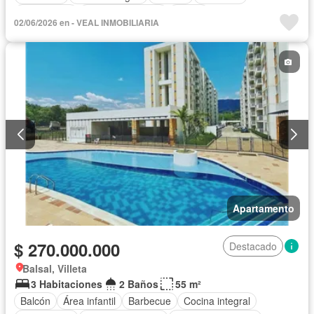
Gas natural
Vista panorámica
Sauna
02/06/2026 en - VEAL INMOBILIARIA
Seguridad privada
Piscina
Cancha de tenis
Apartamento
$ 270.000.000
Destacado
Balsal, Villeta
3 Habitaciones
2 Baños
55 m²
Balcón
Área infantil
Barbecue
Cocina integral