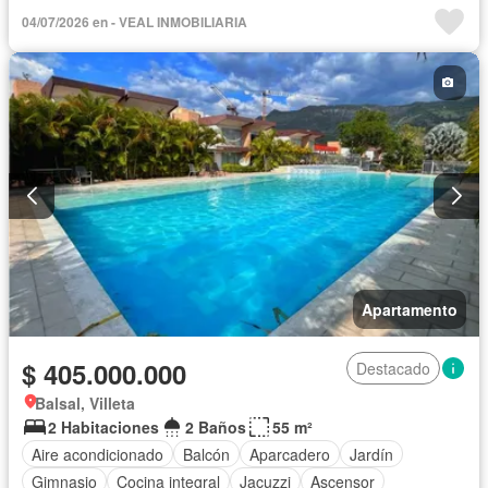
Piscina
04/07/2026 en - VEAL INMOBILIARIA
Apartamento
$ 405.000.000
Destacado
Balsal, Villeta
2 Habitaciones
2 Baños
55 m²
Aire acondicionado
Balcón
Aparcadero
Jardín
Gimnasio
Cocina integral
Jacuzzi
Ascensor