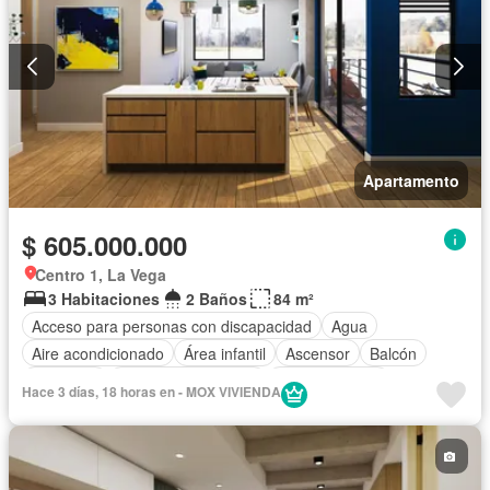
Apartamento
$ 605.000.000
Centro 1, La Vega
3 Habitaciones
2 Baños
84 m²
Acceso para personas con discapacidad
Agua
Aire acondicionado
Área infantil
Ascensor
Balcón
Barbecue
Caseta de vigilancia
Cocina integral
Hace 3 días, 18 horas en - MOX VIVIENDA
Gas natural
Gimnasio
Jardín
Piscina
Seguridad privada
Tanque de agua
Vista panorámica