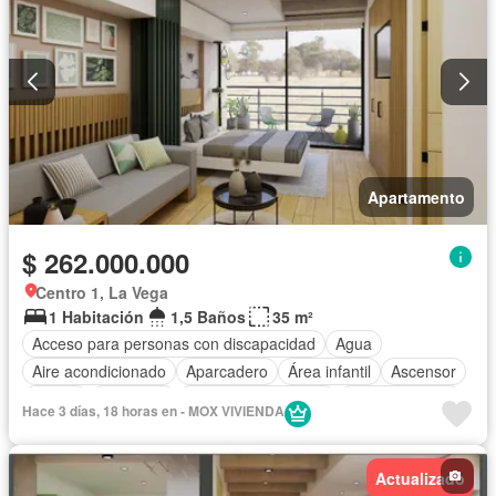
Apartamento
$ 262.000.000
Centro 1, La Vega
1 Habitación
1,5 Baños
35 m²
Acceso para personas con discapacidad
Agua
Aire acondicionado
Aparcadero
Área infantil
Ascensor
Balcón
Barbecue
Caseta de vigilancia
Cocina integral
Hace 3 días, 18 horas en - MOX VIVIENDA
Gas natural
Gimnasio
Jacuzzi
Jardín
Piscina
Seguridad privada
Tanque de agua
Terraza
Actualizado
Vista panorámica