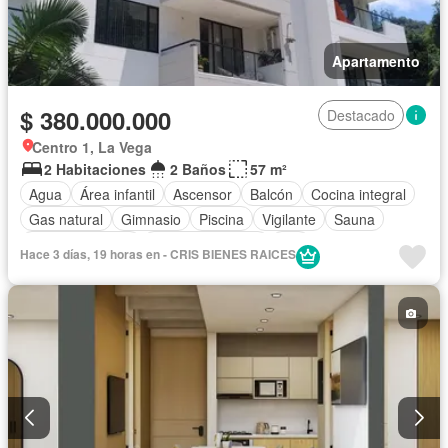
Apartamento
$ 380.000.000
Destacado
Centro 1, La Vega
2 Habitaciones
2 Baños
57 m²
Agua
Área infantil
Ascensor
Balcón
Cocina integral
Gas natural
Gimnasio
Piscina
Vigilante
Sauna
Tanque de agua
Vista panorámica
Wifi
Hace 3 días, 19 horas en - CRIS BIENES RAICES