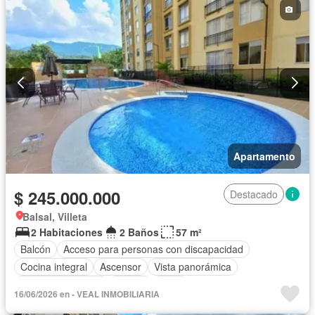
Apartamento
$ 245.000.000
Destacado
Balsal, Villeta
2 Habitaciones
2 Baños
57 m²
Balcón
Acceso para personas con discapacidad
Cocina integral
Ascensor
Vista panorámica
Seguridad privada
Piscina
Agua
16/06/2026 en - VEAL INMOBILIARIA