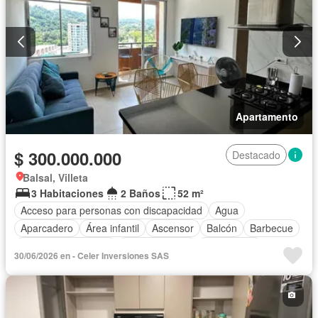
Apartamento
$ 300.000.000
Destacado
Balsal, Villeta
3 Habitaciones
2 Baños
52 m²
Acceso para personas con discapacidad
Agua
Aparcadero
Área infantil
Ascensor
Balcón
Barbecue
Caseta de vigilancia
Cocina integral
Gas natural
30/06/2026 en - Celer Inversiones SAS
Piscina
Seguridad privada
Tanque de agua
Vista panorámica