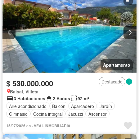
Apartamento
$ 530.000.000
Destacado
Balsal, Villeta
3 Habitaciones
2 Baños
92 m²
Aire acondicionado
Balcón
Aparcadero
Jardín
Gimnasio
Cocina integral
Jacuzzi
Ascensor
Gas natural
Vista panorámica
Sauna
15/07/2026 en - VEAL INMOBILIARIA
Seguridad privada
Piscina
Cancha de tenis