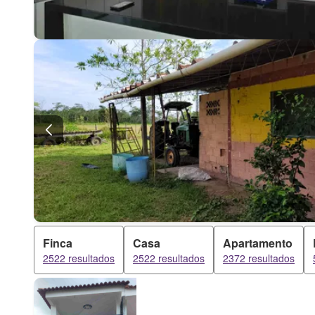
Finca
Casa
Apartamento
2522 resultados
2522 resultados
2372 resultados