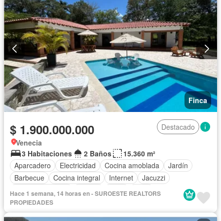
Finca
$ 1.900.000.000
Destacado
Venecia
3 Habitaciones
2 Baños
15.360 m²
Aparcadero
Electricidad
Cocina amoblada
Jardín
Barbecue
Cocina integral
Internet
Jacuzzi
Vista panorámica
Piscina
Agua
Patio
Hace 1 semana, 14 horas en - SUROESTE REALTORS
PROPIEDADES