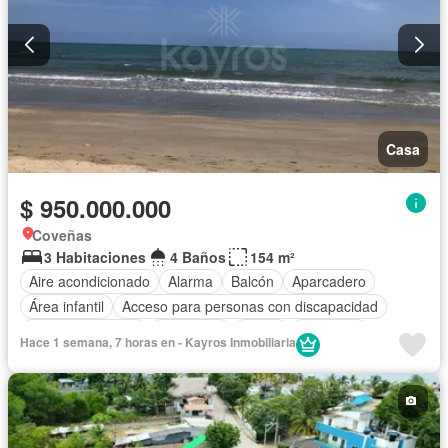
Casa
$ 950.000.000
Coveñas
3 Habitaciones
4 Baños
154 m²
Aire acondicionado
Alarma
Balcón
Aparcadero
Área infantil
Acceso para personas con discapacidad
Cocina amoblada
Chimenea
Jardín
Barbecue
Hace 1 semana, 7 horas en - Kayros Inmobiliaria
Caseta de vigilancia
Gimnasio
Calefacción
Internet
Jacuzzi
Ascensor
Gas natural
Vista panorámica
Sauna
Seguridad privada
Cuarto de servicio
Piscina
Cancha de tenis
Terraza
Agua
Tanque de agua