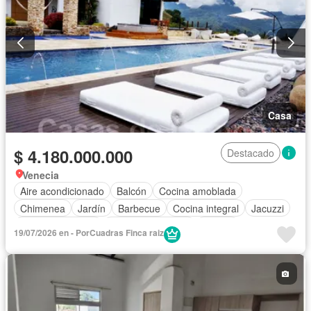
Casa
$ 4.180.000.000
Destacado
Venecia
Aire acondicionado
Balcón
Cocina amoblada
Chimenea
Jardín
Barbecue
Cocina integral
Jacuzzi
Vista panorámica
Seguridad privada
Piscina
19/07/2026 en - PorCuadras Finca raiz