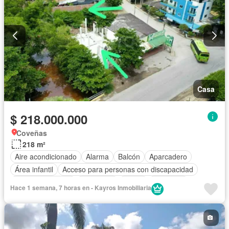
Patio
Casa
$ 218.000.000
Coveñas
218 m²
Aire acondicionado
Alarma
Balcón
Aparcadero
Área infantil
Acceso para personas con discapacidad
Cocina amoblada
Chimenea
Jardín
Barbecue
Hace 1 semana, 7 horas en - Kayros Inmobiliaria
Caseta de vigilancia
Gimnasio
Calefacción
Internet
Jacuzzi
Ascensor
Gas natural
Vista panorámica
Sauna
Seguridad privada
Cuarto de servicio
Piscina