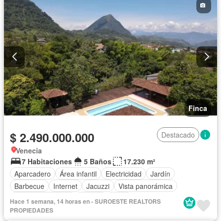
Finca
$ 2.490.000.000
Destacado
Venecia
7 Habitaciones
5 Baños
17.230 m²
Aparcadero
Área infantil
Electricidad
Jardín
Barbecue
Internet
Jacuzzi
Vista panorámica
Cuarto de servicio
Piscina
Agua
Hace 1 semana, 14 horas en - SUROESTE REALTORS
PROPIEDADES