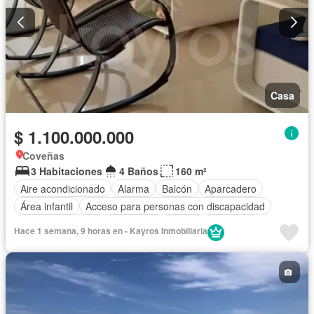
Casa
$ 1.100.000.000
Coveñas
3 Habitaciones
4 Baños
160 m²
Aire acondicionado
Alarma
Balcón
Aparcadero
Área infantil
Acceso para personas con discapacidad
Cocina amoblada
Chimenea
Jardín
Barbecue
Hace 1 semana, 9 horas en - Kayros Inmobiliaria
Caseta de vigilancia
Gimnasio
Calefacción
Internet
Jacuzzi
Ascensor
Gas natural
Vista panorámica
Sauna
Seguridad privada
Cuarto de servicio
Piscina
Cancha de tenis
Terraza
Agua
Tanque de agua
Patio