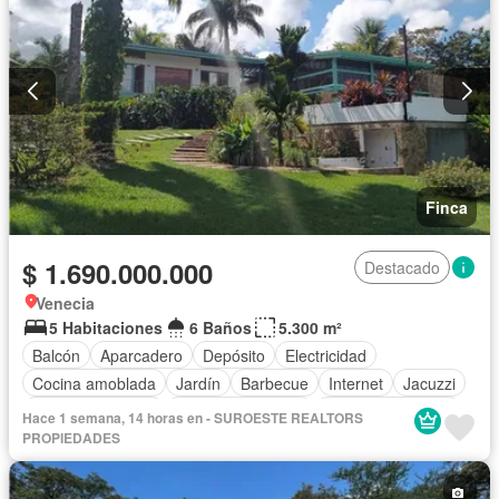
Cancha de tenis
Terraza
Agua
Tanque de agua
Patio
Finca
$ 1.690.000.000
Destacado
Venecia
5 Habitaciones
6 Baños
5.300 m²
Balcón
Aparcadero
Depósito
Electricidad
Cocina amoblada
Jardín
Barbecue
Internet
Jacuzzi
Vista panorámica
Seguridad privada
Cuarto de servicio
Hace 1 semana, 14 horas en - SUROESTE REALTORS
Piscina
Agua
PROPIEDADES