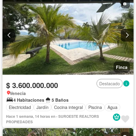
Finca
$ 3.600.000.000
Destacado
Venecia
4 Habitaciones
5 Baños
Electricidad
Jardín
Cocina integral
Piscina
Agua
Hace 1 semana, 14 horas en - SUROESTE REALTORS
PROPIEDADES