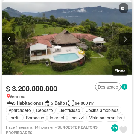
Finca
$ 3.200.000.000
Destacado
Venecia
3 Habitaciones
5 Baños
64.000 m²
Aparcadero
Depósito
Electricidad
Cocina amoblada
Jardín
Barbecue
Internet
Jacuzzi
Vista panorámica
Seguridad privada
Cuarto de servicio
Piscina
Agua
Hace 1 semana, 14 horas en - SUROESTE REALTORS
PROPIEDADES