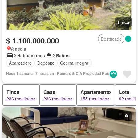
Finca
$ 1.100.000.000
Destacado
Venecia
2 Habitaciones
2 Baños
Aparcadero
Depósito
Cocina integral
Hace 1 semana, 7 horas en - Romero & CIA Propiedad Raí­z
Finca
Casa
Apartamento
Lote
236 resultados
236 resultados
155 resultados
92 result