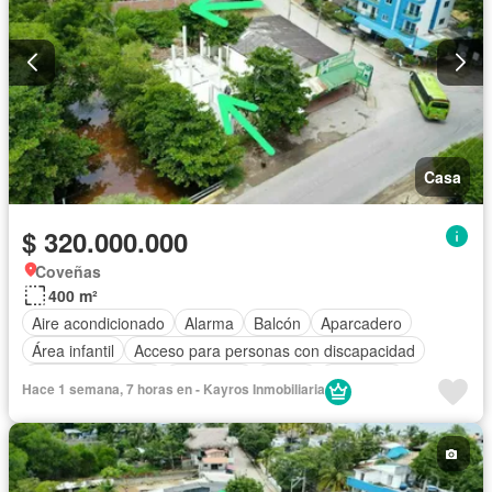
Patio
Casa
$ 320.000.000
Coveñas
400 m²
Aire acondicionado
Alarma
Balcón
Aparcadero
Área infantil
Acceso para personas con discapacidad
Cocina amoblada
Chimenea
Jardín
Barbecue
Hace 1 semana, 7 horas en - Kayros Inmobiliaria
Caseta de vigilancia
Gimnasio
Calefacción
Internet
Jacuzzi
Ascensor
Gas natural
Vista panorámica
Sauna
Seguridad privada
Cuarto de servicio
Piscina
Cancha de tenis
Terraza
Agua
Tanque de agua