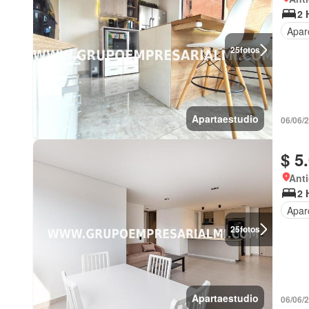
2 
Apar
25
fotos
Apartaestudio
06/06/
$ 5
Anti
2 
Apar
25
fotos
Apartaestudio
06/06/