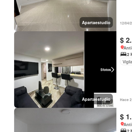
Apartaestudio
12/04/
$ 2
Anti
2 
Vigil
5
fotos
Apartaestudio
Hace 2
$ 1
Anti
2 