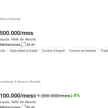
2026 en Rentola
.500.000/mes
oquia, Valle de Aburrá
Habitaciones
32 m²
ante
Seguridad privada
Cocina integral
Cocina amoblada
Tras
 semanas, 9 horas en Rentola
.100.000/mes
$ 1.200.000/mes
8%
oquia, Valle de Aburrá
Habitaciones
60 m²