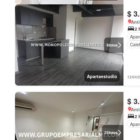
$ 3
Anti
2 
Apar
Cale
8
fotos
Apartaestudio
12/04/
$ 3
Anti
2 
Apar
25
fotos