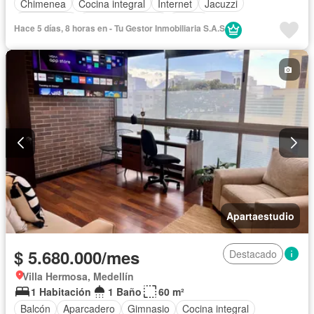
Chimenea
Cocina integral
Internet
Jacuzzi
Gas natural
Vista panorámica
Sauna
Hace 5 días, 8 horas en - Tu Gestor Inmobiliaria S.A.S
Cuarto de servicio
Agua
Apartaestudio
$ 5.680.000/mes
Destacado
Villa Hermosa, Medellín
1 Habitación
1 Baño
60 m²
Balcón
Aparcadero
Gimnasio
Cocina integral