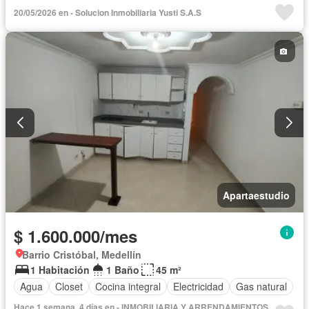
20/05/2026 en - Solucion Inmobiliaria Yusti S.A.S
Apartaestudio
$ 1.600.000/mes
Barrio Cristóbal, Medellín
1 Habitación
1 Baño
45 m²
Agua
Closet
Cocina integral
Electricidad
Gas natural
Hace 1 semana, 4 días en - INMOBILIARIA Y ARRENDAMIENTOS