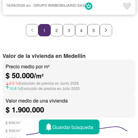
Gimnasio
Internet
Jacuzzi
Piscina
Sauna
16/06/2026 en - GRUPO INNMOBILIARIO SAS
Seguridad privada
Wifi
Circuito cerrado de televisión
Cocina amoblada
Electricidad
Sala polivalente
Televisión por cable
Zonas verdes
1
2
3
4
5
Completamente amoblado
Valor de la vivienda en Medellín
Precio medio por m²
$ 50.000/
m²
9.0 %
Evolución de precios en Junio 2026
10.6 %
Evolución de precios en Julio 2025
Valor medio de una vivienda
$ 1.900.000
Guardar búsqueda