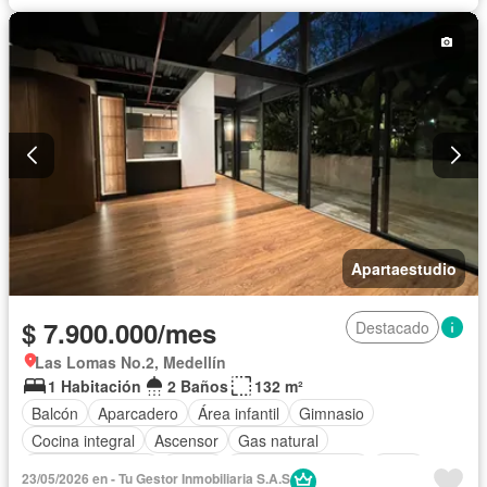
Apartaestudio
$ 7.900.000/mes
Destacado
Las Lomas No.2, Medellín
1 Habitación
2 Baños
132 m²
Balcón
Aparcadero
Área infantil
Gimnasio
Cocina integral
Ascensor
Gas natural
Vista panorámica
Sauna
Seguridad privada
Agua
23/05/2026 en - Tu Gestor Inmobiliaria S.A.S