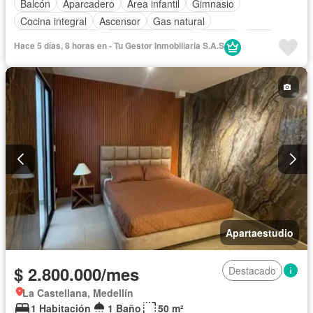
Balcón
Aparcadero
Área infantil
Gimnasio
Cocina integral
Ascensor
Gas natural
Vista panorámica
Seguridad privada
Piscina
Agua
Hace 5 días, 8 horas en - Tu Gestor Inmobiliaria S.A.S
Apartaestudio
$ 2.800.000/mes
Destacado
La Castellana, Medellín
1 Habitación
1 Baño
50 m²