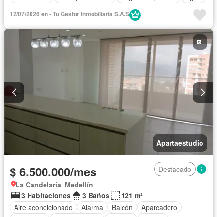
12/07/2026 en - Tu Gestor Inmobiliaria S.A.S
Apartaestudio
$ 6.500.000/mes
Destacado
La Candelaria, Medellín
3 Habitaciones
3 Baños
121 m²
Aire acondicionado
Alarma
Balcón
Aparcadero