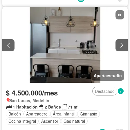
Apartaestudio
$ 4.500.000/mes
Destacado
San Lucas, Medellín
1 Habitación
2 Baños
71 m²
Balcón
Aparcadero
Área infantil
Gimnasio
Cocina integral
Ascensor
Gas natural
Vista panorámica
Sauna
Seguridad privada
Piscina