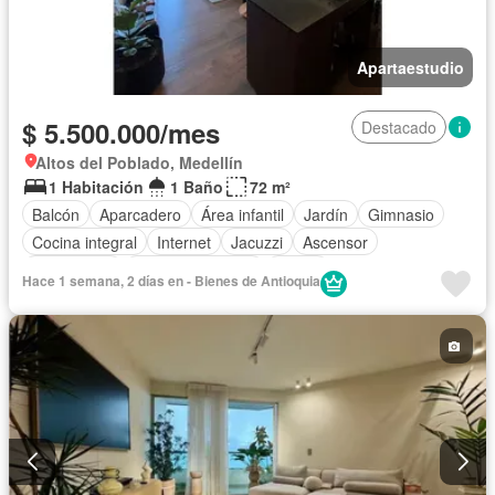
Apartaestudio
$ 5.500.000/mes
Destacado
Altos del Poblado, Medellín
1 Habitación
1 Baño
72 m²
Balcón
Aparcadero
Área infantil
Jardín
Gimnasio
Cocina integral
Internet
Jacuzzi
Ascensor
Gas natural
Vista panorámica
Sauna
Hace 1 semana, 2 días en - Bienes de Antioquia
Seguridad privada
Agua