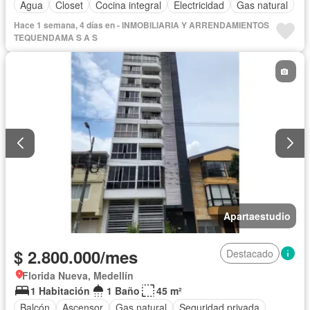
Agua
Closet
Cocina integral
Electricidad
Gas natural
Hace 1 semana, 4 días en - INMOBILIARIA Y ARRENDAMIENTOS
TEQUENDAMA S A S
Apartaestudio
$ 2.800.000/mes
Destacado
Florida Nueva, Medellín
1 Habitación
1 Baño
45 m²
Balcón
Ascensor
Gas natural
Seguridad privada