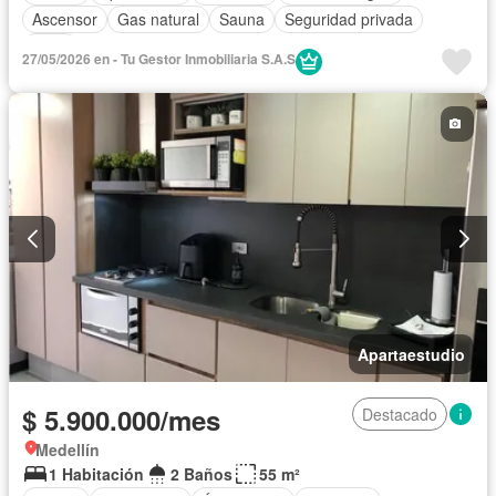
Ascensor
Gas natural
Sauna
Seguridad privada
Agua
27/05/2026 en - Tu Gestor Inmobiliaria S.A.S
Apartaestudio
$ 5.900.000/mes
Destacado
Medellín
1 Habitación
2 Baños
55 m²