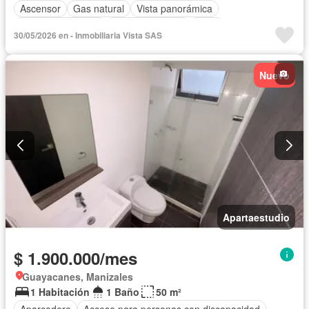
Ascensor
Gas natural
Vista panorámica
Seguridad privada
Cancha de tenis
Agua
30/05/2026 en - Inmobiliaria Vista SAS
Nuevo
Apartaestudio
$ 1.900.000/mes
Guayacanes, Manizales
1 Habitación
1 Baño
50 m²
Aparcadero
Acceso para personas con discapacidad