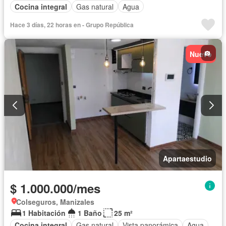
Cocina integral
Gas natural
Agua
Hace 3 días, 22 horas en - Grupo República
Nuevo
Apartaestudio
$ 1.000.000/mes
Colseguros, Manizales
1 Habitación
1 Baño
25 m²
Cocina integral
Gas natural
Vista panorámica
Agua