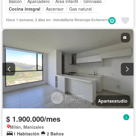
Balcón
Aparcadero
Área infantil
Gimnasio
Cocina integral
Ascensor
Gas natural
Vista panorámica
Seguridad privada
Agua
Hace 1 semana, 3 días en - Inmobiliaria Restrepo Echeverri
Apartaestudio
$ 1.900.000/mes
Milán, Manizales
1 Habitación
2 Baños