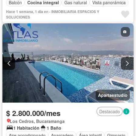
Balcón
Cocina integral
Gas natural
Vista panorámica
Hace 1 semana, 1 día en - INMOBILIARIA ESPACIOS Y
SOLUCIONES
Apartaestudio
$ 2.800.000/mes
Destacado
Los Cedros, Bucaramanga
1 Habitación
1 Baño
Aire acondicionado
Aparcadero
Área infantil
Gimnasio