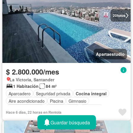
20
fotos
Apartaestudio
$ 2.800.000/mes
La Victoria, Santander
1 Habitación
84 m²
Aparcadero
Seguridad privada
Cocina integral
Aire acondicionado
Piscina
Gimnasio
Cocina amoblada
Zona de secado
Barbecue
Hace 6 días, 22 horas en Rentola
Área infantil
Ascensor
Completamente amoblado
Guardar búsqueda