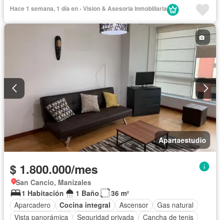
Hace 1 semana, 1 día en - Vision & Asesoria Inmobiliaria
Apartaestudio
$ 1.800.000/mes
San Cancio, Manizales
1 Habitación
1 Baño
36 m²
Aparcadero
Cocina integral
Ascensor
Gas natural
Vista panorámica
Seguridad privada
Cancha de tenis