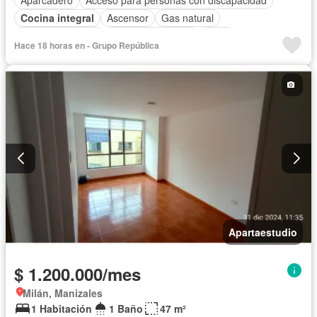
Aparcadero
Acceso para personas con discapacidad
Cocina integral
Ascensor
Gas natural
Vista panorámica
Seguridad privada
Agua
Hace 18 horas en - Grupo República
Apartaestudio
$ 1.200.000/mes
Milán, Manizales
1 Habitación
1 Baño
47 m²