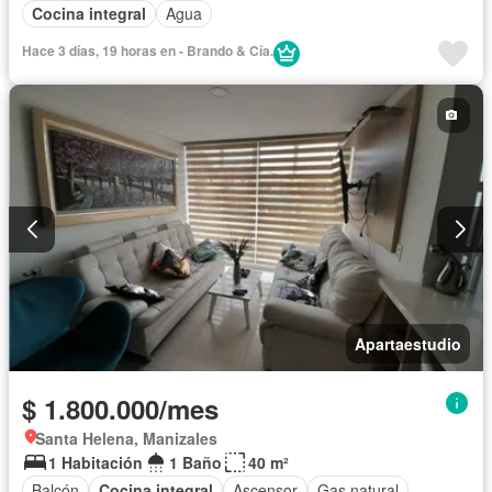
Cocina integral
Agua
Hace 3 días, 19 horas en - Brando & Cía.
Apartaestudio
$ 1.800.000/mes
Santa Helena, Manizales
1 Habitación
1 Baño
40 m²
Balcón
Cocina integral
Ascensor
Gas natural