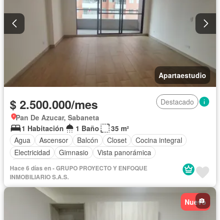
Apartaestudio
$ 2.500.000/mes
Destacado
Pan De Azucar, Sabaneta
1 Habitación
1 Baño
35 m²
Agua
Ascensor
Balcón
Closet
Cocina integral
Electricidad
Gimnasio
Vista panorámica
Permite mascotas
Hace 6 días en - GRUPO PROYECTO Y ENFOQUE
INMOBILIARIO S.A.S.
Nuevo