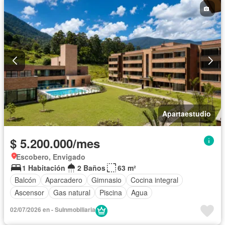
Apartaestudio
$ 5.200.000/mes
Escobero, Envigado
1 Habitación
2 Baños
63 m²
Balcón
Aparcadero
Gimnasio
Cocina integral
Ascensor
Gas natural
Piscina
Agua
02/07/2026 en - SuInmobiliaria