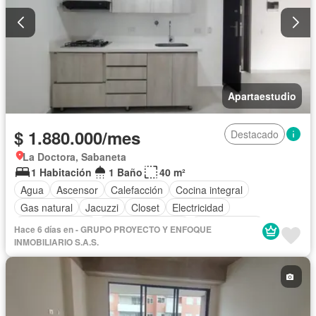
Apartaestudio
$ 1.880.000/mes
Destacado
La Doctora, Sabaneta
1 Habitación
1 Baño
40 m²
Agua
Ascensor
Calefacción
Cocina integral
Gas natural
Jacuzzi
Closet
Electricidad
Sala polivalente
Permite mascotas
Permite niños
Hace 6 días en - GRUPO PROYECTO Y ENFOQUE
INMOBILIARIO S.A.S.