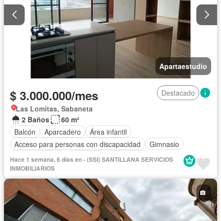
Apartaestudio
$ 3.000.000/mes
Destacado
Las Lomitas, Sabaneta
2 Baños
60 m²
Balcón
Aparcadero
Área infantil
Acceso para personas con discapacidad
Gimnasio
Cocina integral
Ascensor
Gas natural
Hace 1 semana, 6 días en - (SSI) SANTILLANA SERVICIOS
Vista panorámica
Seguridad privada
Agua
INMOBILIARIOS