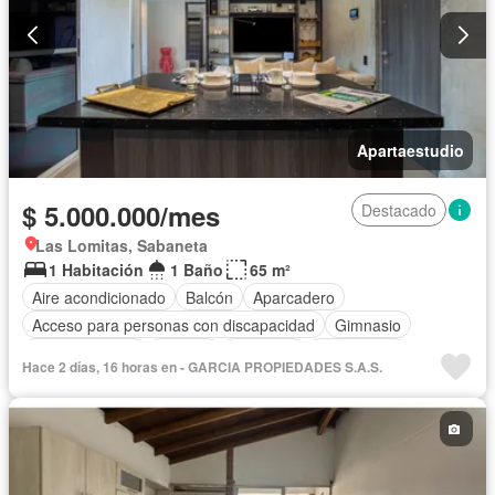
Apartaestudio
$ 5.000.000/mes
Destacado
Las Lomitas, Sabaneta
1 Habitación
1 Baño
65 m²
Aire acondicionado
Balcón
Aparcadero
Acceso para personas con discapacidad
Gimnasio
Cocina integral
Internet
Ascensor
Gas natural
Hace 2 días, 16 horas en - GARCIA PROPIEDADES S.A.S.
Vista panorámica
Seguridad privada
Piscina
Agua