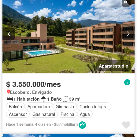
Apartaestudio
$ 3.550.000/mes
Escobero, Envigado
1 Habitación
1 Baño
39 m²
Balcón
Aparcadero
Gimnasio
Cocina integral
Ascensor
Gas natural
Piscina
Agua
Hace 1 semana, 4 días en - SuInmobiliaria