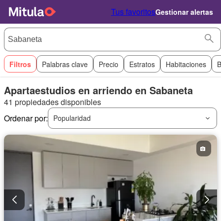
Tus favoritos
Gestionar alertas
Filtros
Palabras clave
Precio
Estratos
Habitaciones
B
Apartaestudios en arriendo en Sabaneta
41 propiedades disponibles
Ordenar por:
Popularidad