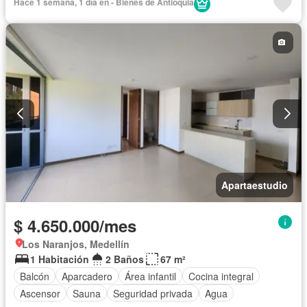
Hace 1 semana, 1 día en - Bienes de Antioquia
Seguridad privada
Agua
Apartaestudio
$ 4.650.000/mes
Los Naranjos, Medellín
1 Habitación
2 Baños
67 m²
Balcón
Aparcadero
Área infantil
Cocina integral
Ascensor
Sauna
Seguridad privada
Agua