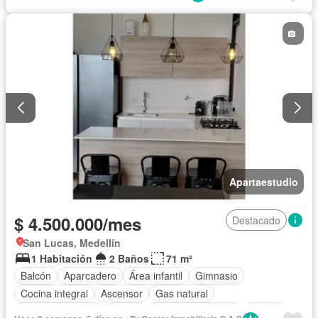
Apartaestudio
$ 4.500.000/mes
Destacado
San Lucas, Medellín
1 Habitación
2 Baños
71 m²
Balcón
Aparcadero
Área infantil
Gimnasio
Cocina integral
Ascensor
Gas natural
Vista panorámica
Sauna
Seguridad privada
Piscina