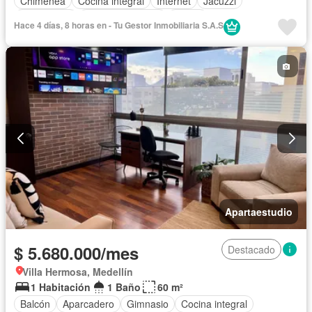
Chimenea
Cocina integral
Internet
Jacuzzi
Gas natural
Vista panorámica
Sauna
Hace 4 días, 8 horas en - Tu Gestor Inmobiliaria S.A.S
Cuarto de servicio
Agua
Apartaestudio
$ 5.680.000/mes
Destacado
Villa Hermosa, Medellín
1 Habitación
1 Baño
60 m²
Balcón
Aparcadero
Gimnasio
Cocina integral