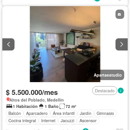
Apartaestudio
$ 5.500.000/mes
Destacado
Altos del Poblado, Medellín
1 Habitación
1 Baño
72 m²
Balcón
Aparcadero
Área infantil
Jardín
Gimnasio
Cocina integral
Internet
Jacuzzi
Ascensor
Gas natural
Vista panorámica
Sauna