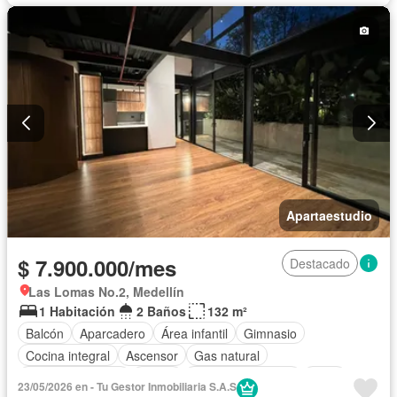
Apartaestudio
$ 7.900.000/mes
Destacado
Las Lomas No.2, Medellín
1 Habitación
2 Baños
132 m²
Balcón
Aparcadero
Área infantil
Gimnasio
Cocina integral
Ascensor
Gas natural
Vista panorámica
Sauna
Seguridad privada
Agua
23/05/2026 en - Tu Gestor Inmobiliaria S.A.S