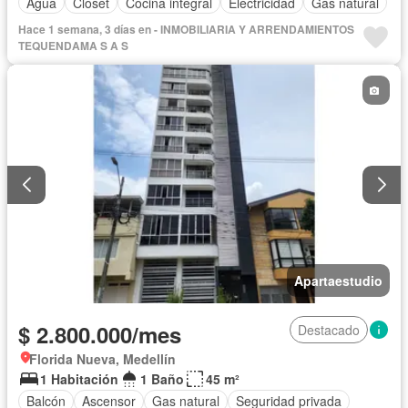
Agua
Closet
Cocina integral
Electricidad
Gas natural
Hace 1 semana, 3 días en - INMOBILIARIA Y ARRENDAMIENTOS
TEQUENDAMA S A S
Apartaestudio
$ 2.800.000/mes
Destacado
Florida Nueva, Medellín
1 Habitación
1 Baño
45 m²
Balcón
Ascensor
Gas natural
Seguridad privada