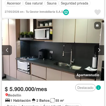
Ascensor
Gas natural
Sauna
Seguridad privada
Agua
27/05/2026 en - Tu Gestor Inmobiliaria S.A.S
Apartaestudio
$ 5.900.000/mes
Destacado
Medellín
1 Habitación
2 Baños
55 m²