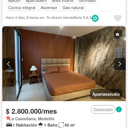
Balcón
Aparcadero
Área infantil
Gimnasio
Cocina integral
Ascensor
Gas natural
Vista panorámica
Seguridad privada
Piscina
Agua
Hace 4 días, 8 horas en - Tu Gestor Inmobiliaria S.A.S
Apartaestudio
$ 2.800.000/mes
Destacado
La Castellana, Medellín
1 Habitación
1 Baño
50 m²