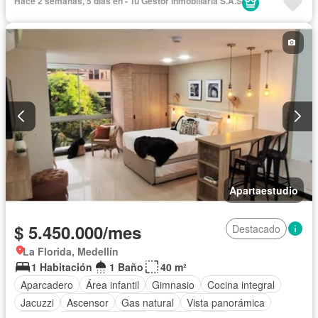
Hace 2 semanas, 5 días en - Tu Gestor Inmobiliaria S.A.S
Agua
Apartaestudio
$ 5.450.000/mes
Destacado
La Florida, Medellín
1 Habitación
1 Baño
40 m²
Aparcadero
Área infantil
Gimnasio
Cocina integral
Jacuzzi
Ascensor
Gas natural
Vista panorámica