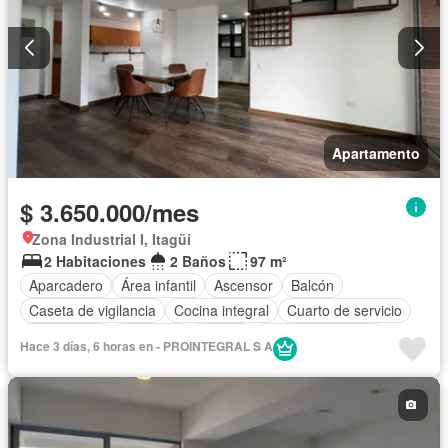
Apartamento
$ 3.650.000/mes
Zona Industrial I, Itagüí
2 Habitaciones
2 Baños
97 m²
Aparcadero
Área infantil
Ascensor
Balcón
Caseta de vigilancia
Cocina integral
Cuarto de servicio
Gas natural
Gimnasio
Piscina
Seguridad privada
Hace 3 días, 6 horas en - PROINTEGRAL S A