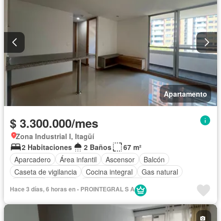
Apartamento
$ 3.300.000/mes
Zona Industrial I, Itagüí
2 Habitaciones
2 Baños
67 m²
Aparcadero
Área infantil
Ascensor
Balcón
Caseta de vigilancia
Cocina integral
Gas natural
Gimnasio
Piscina
Seguridad privada
Hace 3 días, 6 horas en - PROINTEGRAL S A