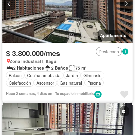
Apartamento
$ 3.800.000/mes
Destacado
Zona Industrial I, Itagüí
2 Habitaciones
2 Baños
75 m²
Balcón
Cocina amoblada
Jardín
Gimnasio
Calefacción
Ascensor
Gas natural
Piscina
Sin amoblar
Hace 2 semanas, 4 días en - Tu espacio inmobiliario