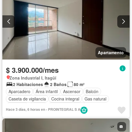
Apartamento
$ 3.900.000/mes
Zona Industrial I, Itagüí
2 Habitaciones
2 Baños
80 m²
Aparcadero
Área infantil
Ascensor
Balcón
Caseta de vigilancia
Cocina integral
Gas natural
Gimnasio
Piscina
Seguridad privada
Hace 3 días, 6 horas en - PROINTEGRAL S A