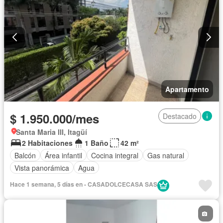
Apartamento
$ 1.950.000/mes
Destacado
Santa Maria III, Itagüí
2 Habitaciones
1 Baño
42 m²
Balcón
Área infantil
Cocina integral
Gas natural
Vista panorámica
Agua
Hace 1 semana, 5 días en - CASADOLCECASA SAS