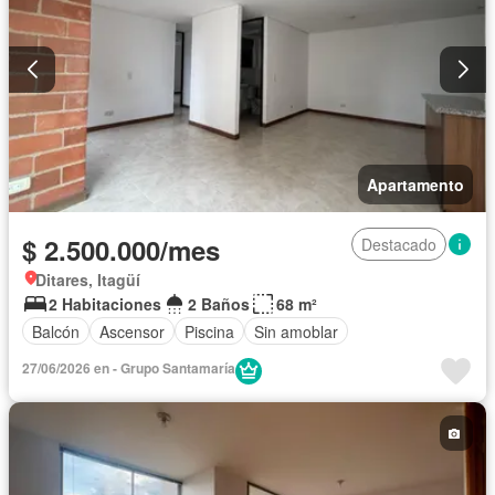
Apartamento
$ 2.500.000/mes
Destacado
Ditares, Itagüí
2 Habitaciones
2 Baños
68 m²
Balcón
Ascensor
Piscina
Sin amoblar
27/06/2026 en - Grupo Santamaría