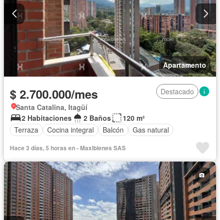
Apartamento
$ 2.700.000/mes
Destacado
Santa Catalina, Itagüí
2 Habitaciones
2 Baños
120 m²
Terraza
Cocina integral
Balcón
Gas natural
Hace 3 días, 5 horas en - Maxibienes SAS