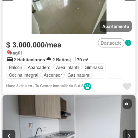
Apartamento
$ 3.000.000/mes
Destacado
Itagüí
2 Habitaciones
2 Baños
70 m²
Balcón
Aparcadero
Área infantil
Gimnasio
Cocina integral
Ascensor
Gas natural
Vista panorámica
Sauna
Seguridad privada
Piscina
Hace 3 días en - Tu Gestor Inmobiliaria S.A.S
Agua