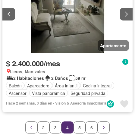
Apartamento
$ 2.400.000/mes
Lleras, Manizales
2 Habitaciones
2 Baños
59 m²
Balcón
Aparcadero
Área infantil
Cocina integral
Ascensor
Vista panorámica
Seguridad privada
Hace 2 semanas, 3 días en - Vision & Asesoria Inmobiliaria
2
3
4
5
6