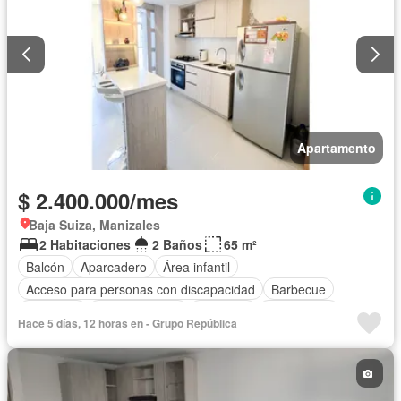
Apartamento
$ 2.400.000/mes
Baja Suiza, Manizales
2 Habitaciones
2 Baños
65 m²
Balcón
Aparcadero
Área infantil
Acceso para personas con discapacidad
Barbecue
Gimnasio
Cocina integral
Ascensor
Gas natural
Hace 5 días, 12 horas en - Grupo República
Vista panorámica
Seguridad privada
Piscina
Agua