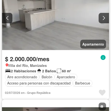
Apartamento
$ 2.000.000/mes
Villa del Río, Manizales
2 Habitaciones
2 Baños
60 m²
Aire acondicionado
Balcón
Aparcadero
Acceso para personas con discapacidad
Barbecue
Gimnasio
Cocina integral
Ascensor
Gas natural
02/07/2026 en - Grupo República
Vista panorámica
Sauna
Seguridad privada
Agua