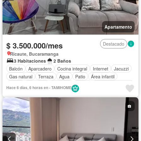
Apartamento
$ 3.500.000/mes
Destacado
Ricaute, Bucaramanga
3 Habitaciones
2 Baños
Balcón
Aparcadero
Cocina integral
Internet
Jacuzzi
Gas natural
Terraza
Agua
Patio
Área infantil
Jardín
Barbecue
Ascensor
Sauna
Seguridad privada
Hace 6 días, 6 horas en - TAMIHOME
Piscina
Permite niños