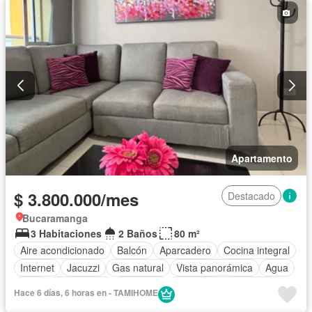
Apartamento
$ 3.800.000/mes
Destacado
Bucaramanga
3 Habitaciones
2 Baños
80 m²
Aire acondicionado
Balcón
Aparcadero
Cocina integral
Internet
Jacuzzi
Gas natural
Vista panorámica
Agua
Patio
Área infantil
Barbecue
Gimnasio
Ascensor
Hace 6 días, 6 horas en - TAMIHOME
Sauna
Seguridad privada
Piscina