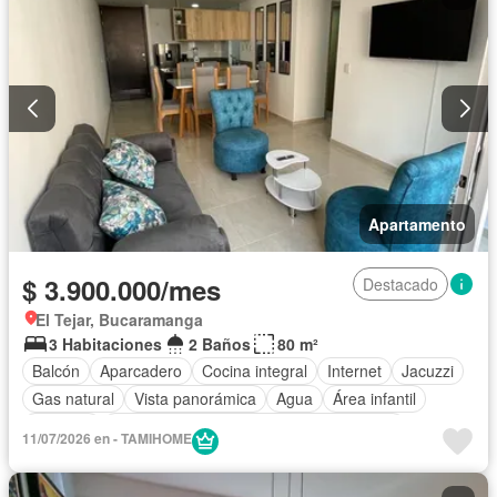
Apartamento
$ 3.900.000/mes
Destacado
El Tejar, Bucaramanga
3 Habitaciones
2 Baños
80 m²
Balcón
Aparcadero
Cocina integral
Internet
Jacuzzi
Gas natural
Vista panorámica
Agua
Área infantil
Vigilante
Acceso para personas con discapacidad
11/07/2026 en - TAMIHOME
Gimnasio
Ascensor
Sauna
Seguridad privada
Piscina
Permite mascotas
Permite niños