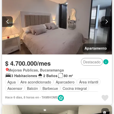
Apartamento
$ 4.700.000/mes
Destacado
Mejoras Publicas, Bucaramanga
3 Habitaciones
2 Baños
80 m²
Agua
Aire acondicionado
Aparcadero
Área infantil
Ascensor
Balcón
Barbecue
Cocina integral
Gas natural
Gimnasio
Internet
Piscina
Vigilante
Hace 6 días, 8 horas en - TAMIHOME
Sauna
Seguridad privada
Vista panorámica
Wifi
Permite niños