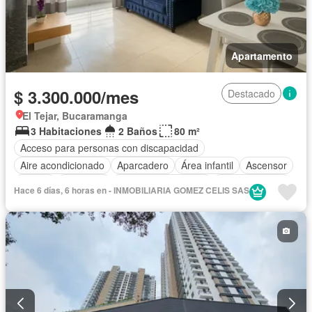
Apartamento
$ 3.300.000/mes
Destacado
El Tejar, Bucaramanga
3 Habitaciones
2 Baños
80 m²
Acceso para personas con discapacidad
Aire acondicionado
Aparcadero
Área infantil
Ascensor
Balcón
Barbecue
Caseta de vigilancia
Cocina integral
Hace 6 días, 6 horas en - INMOBILIARIA GOMEZ CELIS SAS
Gas natural
Internet
Piscina
Seguridad privada
Wifi
Permite mascotas
Permite niños