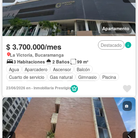
Apartamento
$ 3.700.000/mes
Destacado
La Victoria, Bucaramanga
3 Habitaciones
2 Baños
99 m²
Agua
Aparcadero
Ascensor
Balcón
Cuarto de servicio
Gas natural
Gimnasio
Piscina
Sauna
Permite mascotas
Permite niños
23/06/2026 en - Inmobiliaria Prestigio