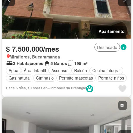
Apartamento
$ 7.500.000/mes
Destacado
Miraflores, Bucaramanga
3 Habitaciones
5 Baños
195 m²
Agua
Área infantil
Ascensor
Balcón
Cocina integral
Gas natural
Gimnasio
Permite mascotas
Permite niños
Hace 6 días, 10 horas en - Inmobiliaria Prestigio