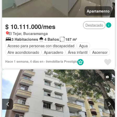
Apartamento
$ 10.111.000/mes
Destacado
El Tejar, Bucaramanga
3 Habitaciones
4 Baños
187 m²
Acceso para personas con discapacidad
Agua
Aire acondicionado
Aparcadero
Área infantil
Ascensor
Balcón
Cocina integral
Cuarto de servicio
Gas natural
Hace 1 semana, 4 días en - Inmobiliaria Prestigio
Gimnasio
Piscina
Sauna
Permite mascotas
Permite niños