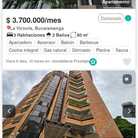
Apartamento
$ 3.700.000/mes
Destacado
La Victoria, Bucaramanga
3 Habitaciones
2 Baños
80 m²
Aparcadero
Ascensor
Balcón
Barbecue
Cocina integral
Gas natural
Gimnasio
Piscina
Sauna
Vista panorámica
Permite mascotas
Permite niños
Hace 6 días, 10 horas en - Inmobiliaria Prestigio