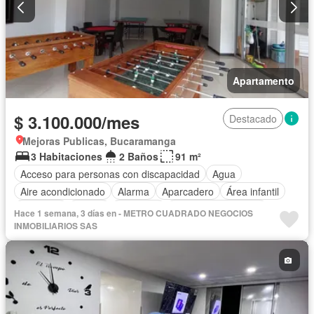
Apartamento
$ 3.100.000/mes
Destacado
Mejoras Publicas, Bucaramanga
3 Habitaciones
2 Baños
91 m²
Acceso para personas con discapacidad
Agua
Aire acondicionado
Alarma
Aparcadero
Área infantil
Ascensor
Balcón
Barbecue
Caseta de vigilancia
Hace 1 semana, 3 días en - METRO CUADRADO NEGOCIOS
Cocina integral
Gas natural
Gimnasio
Piscina
INMOBILIARIOS SAS
Vigilante
Sauna
Seguridad privada
Tanque de agua
Terraza
Vista panorámica
Permite mascotas
Permite niños
Solo familias