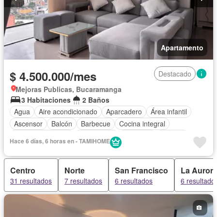
Apartamento
$ 4.500.000/mes
Destacado
Mejoras Publicas, Bucaramanga
3 Habitaciones
2 Baños
Agua
Aire acondicionado
Aparcadero
Área infantil
Ascensor
Balcón
Barbecue
Cocina integral
Cuarto de servicio
Gas natural
Gimnasio
Internet
Hace 6 días, 6 horas en - TAMIHOME
Jacuzzi
Jardín
Piscina
Sauna
Seguridad privada
Wifi
Permite niños
Centro
Norte
San Francisco
La Auror
31 resultados
7 resultados
6 resultados
6 resultado