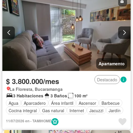
Apartamento
$ 3.800.000/mes
Destacado
La Floresta, Bucaramanga
3 Habitaciones
3 Baños
100 m²
Agua
Aparcadero
Área infantil
Ascensor
Barbecue
Cocina integral
Gas natural
Internet
Jacuzzi
Jardín
Piscina
Vigilante
Seguridad privada
Wifi
11/07/2026 en - TAMIHOME
Permite niños