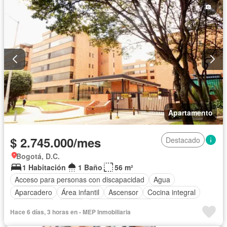
Apartamento
$ 2.745.000/mes
Destacado
Bogotá, D.C.
1 Habitación
1 Baño
56 m²
Acceso para personas con discapacidad
Agua
Aparcadero
Área infantil
Ascensor
Cocina integral
Gas natural
Jardín
Seguridad privada
Hace 6 días, 3 horas en - MEP Inmobiliaria