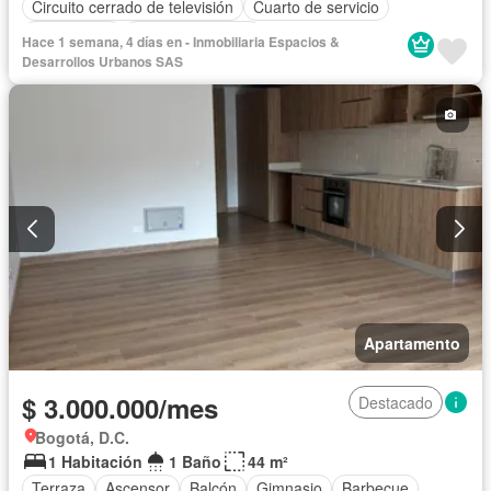
Circuito cerrado de televisión
Cuarto de servicio
Gas natural
Vista panorámica
Hace 1 semana, 4 días en - Inmobiliaria Espacios &
Desarrollos Urbanos SAS
Apartamento
$ 3.000.000/mes
Destacado
Bogotá, D.C.
1 Habitación
1 Baño
44 m²
Terraza
Ascensor
Balcón
Gimnasio
Barbecue