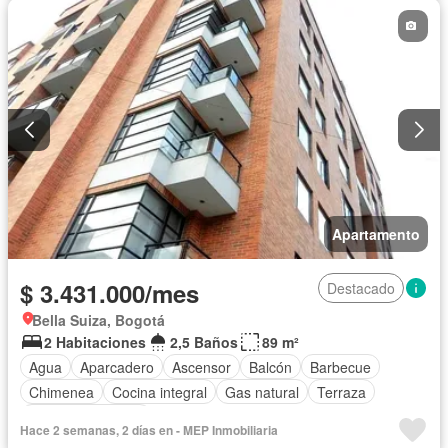
Apartamento
$ 3.431.000/mes
Destacado
Bella Suiza, Bogotá
2 Habitaciones
2,5 Baños
89 m²
Agua
Aparcadero
Ascensor
Balcón
Barbecue
Chimenea
Cocina integral
Gas natural
Terraza
Permite mascotas
Hace 2 semanas, 2 días en - MEP Inmobiliaria