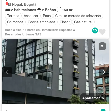
El Nogal, Bogotá
2 Habitaciones
2 Baños
150 m²
Terraza
Ascensor
Patio
Circuito cerrado de televisión
Chimenea
Cocina amoblada
Closet
Gas natural
Vista panorámica
Hace 3 días, 15 horas en - Inmobiliaria Espacios &
Desarrollos Urbanos SAS
Apartamento