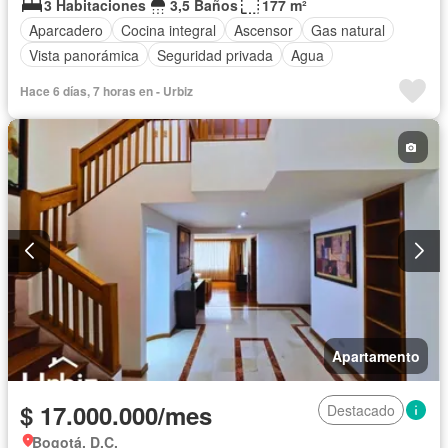
3 Habitaciones
3,5 Baños
177 m²
Aparcadero
Cocina integral
Ascensor
Gas natural
Vista panorámica
Seguridad privada
Agua
Hace 6 días, 7 horas en - Urbiz
Apartamento
$ 17.000.000/mes
Destacado
Bogotá, D.C.