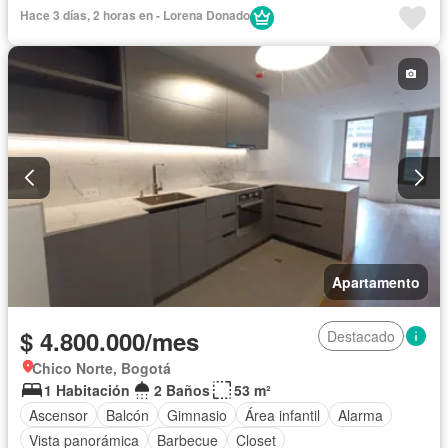
Seguridad privada
Agua
Hace 3 días, 2 horas en - Lorena Donado
Apartamento
$ 4.800.000/mes
Destacado
Chico Norte, Bogotá
1 Habitación
2 Baños
53 m²
Ascensor
Balcón
Gimnasio
Área infantil
Alarma
Vista panorámica
Barbecue
Closet