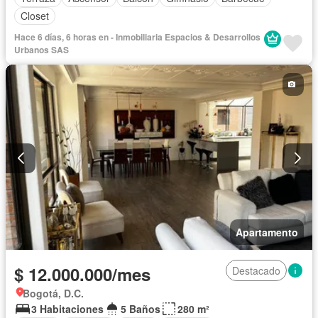
Closet
Hace 6 días, 6 horas en - Inmobiliaria Espacios & Desarrollos
Urbanos SAS
Apartamento
$ 12.000.000/mes
Destacado
Bogotá, D.C.
3 Habitaciones
5 Baños
280 m²