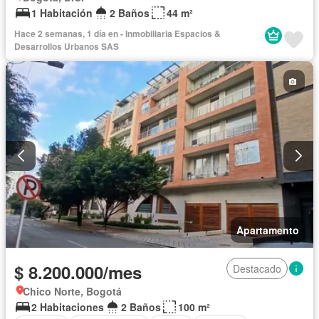
1 Habitación
2 Baños
44 m²
Hace 2 semanas, 1 día en - Inmobiliaria Espacios &
Desarrollos Urbanos SAS
Apartamento
$ 8.200.000/mes
Destacado
Chico Norte, Bogotá
2 Habitaciones
2 Baños
100 m²