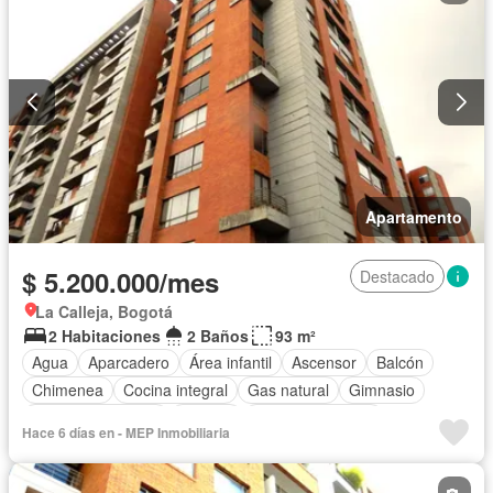
Apartamento
$ 5.200.000/mes
Destacado
La Calleja, Bogotá
2 Habitaciones
2 Baños
93 m²
Agua
Aparcadero
Área infantil
Ascensor
Balcón
Chimenea
Cocina integral
Gas natural
Gimnasio
Seguridad privada
Terraza
Vista panorámica
Hace 6 días en - MEP Inmobiliaria