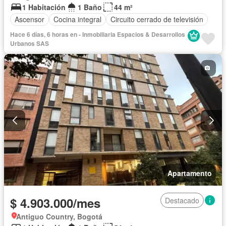
1 Habitación
1 Baño
44 m²
Ascensor
Cocina integral
Circuito cerrado de televisión
Hace 6 días, 6 horas en - Inmobiliaria Espacios & Desarrollos
Urbanos SAS
Apartamento
$ 4.903.000/mes
Destacado
Antiguo Country, Bogotá