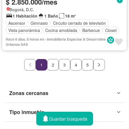
$ 2.850.000/mes
Bogotá, D.C.
1 Habitación
1 Baño
18 m²
Ascensor
Gimnasio
Circuito cerrado de televisión
Vista panorámica
Cocina amoblada
Barbecue
Closet
Terraza
Hace 6 días, 6 horas en - Inmobiliaria Espacios & Desarrollos
Urbanos SAS
1
2
3
4
5
Zonas cercanas
Tipo inmueble
Guardar búsqueda