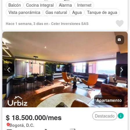
Balcón
Cocina integral
Alarma
Internet
Vista panorámica
Gas natural
Agua
Tanque de agua
Vigilante
Barbecue
Área infantil
Hace 1 semana, 3 días en - Celer Inversiones SAS
Acceso para personas con discapacidad
Gimnasio
Caseta de vigilancia
Ascensor
Seguridad privada
Permite mascotas
Permite niños
Apartamento
$ 18.500.000/mes
Destacado
Bogotá, D.C.