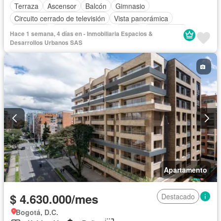
Terraza
Ascensor
Balcón
Gimnasio
Circuito cerrado de televisión
Vista panorámica
Chimenea
Cocina amoblada
Closet
Gas natural
Hace 1 semana, 4 días en - Inmobiliaria Espacios &
Desarrollos Urbanos SAS
Apartamento
$ 4.630.000/mes
Destacado
Bogotá, D.C.