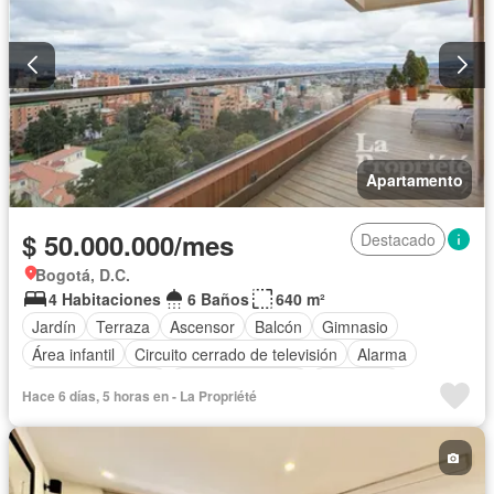
Apartamento
$ 50.000.000/mes
Destacado
Bogotá, D.C.
4 Habitaciones
6 Baños
640 m²
Jardín
Terraza
Ascensor
Balcón
Gimnasio
Área infantil
Circuito cerrado de televisión
Alarma
Cuarto de servicio
Vista panorámica
Chimenea
Hace 6 días, 5 horas en - La Propriété
Cocina amoblada
Gas natural