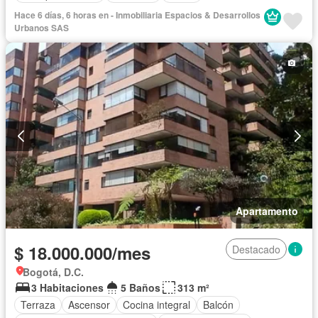
Hace 6 días, 6 horas en - Inmobiliaria Espacios & Desarrollos
Urbanos SAS
Apartamento
$ 18.000.000/mes
Destacado
Bogotá, D.C.
3 Habitaciones
5 Baños
313 m²
Terraza
Ascensor
Cocina integral
Balcón