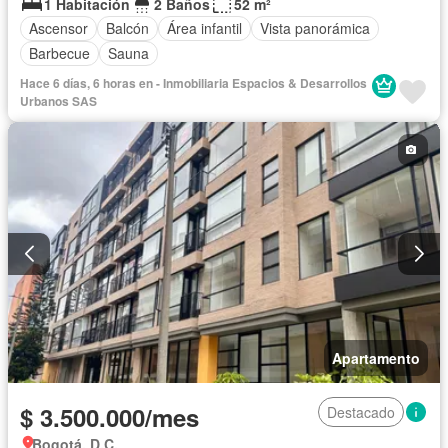
1 Habitación
2 Baños
52 m²
Ascensor
Balcón
Área infantil
Vista panorámica
Barbecue
Sauna
Hace 6 días, 6 horas en - Inmobiliaria Espacios & Desarrollos
Urbanos SAS
Apartamento
$ 3.500.000/mes
Destacado
Bogotá, D.C.