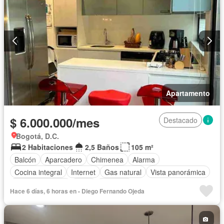
Apartamento
$ 6.000.000/mes
Destacado
Bogotá, D.C.
2 Habitaciones
2,5 Baños
105 m²
Balcón
Aparcadero
Chimenea
Alarma
Cocina integral
Internet
Gas natural
Vista panorámica
Tanque de agua
Agua
Vigilante
Hace 6 días, 6 horas en - Diego Fernando Ojeda
Acceso para personas con discapacidad
Gimnasio
Ascensor
Wifi
Permite mascotas
Permite niños