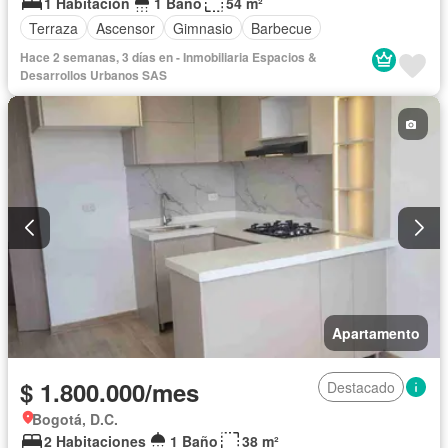
1 Habitación
1 Baño
54 m²
Terraza
Ascensor
Gimnasio
Barbecue
Hace 2 semanas, 3 días en - Inmobiliaria Espacios &
Desarrollos Urbanos SAS
Apartamento
$ 1.800.000/mes
Destacado
Bogotá, D.C.
2 Habitaciones
1 Baño
38 m²