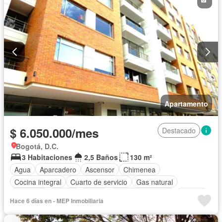
Apartamento
$ 6.050.000/mes
Destacado
Bogotá, D.C.
3 Habitaciones
2,5 Baños
130 m²
Agua
Aparcadero
Ascensor
Chimenea
Cocina integral
Cuarto de servicio
Gas natural
Gimnasio
Piscina
Sauna
Seguridad privada
Terraza
Hace 6 días en - MEP Inmobiliaria