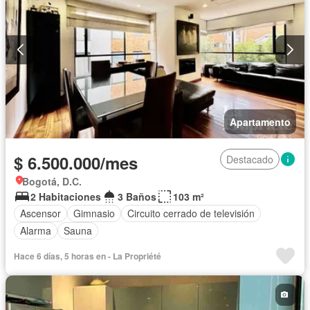
Apartamento
$ 6.500.000/mes
Destacado
Bogotá, D.C.
2 Habitaciones
3 Baños
103 m²
Ascensor
Gimnasio
Circuito cerrado de televisión
Alarma
Sauna
Hace 6 días, 5 horas en - La Propriété