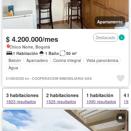
Apartamento
$ 4.200.000/mes
Destacado
Chico Norte, Bogotá
1 Habitación
1 Baño
50 m²
Balcón
Aparcadero
Cocina integral
Vista panorámica
Agua
21/06/2026 en - COOPERACION INMOBILIARIA SAS
3 habitaciones
2 habitaciones
1 habitación
4 h
1823 resultados
1525 resultados
1090 resultados
195