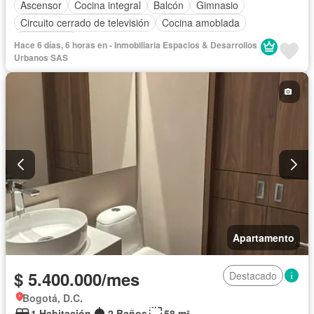
Ascensor
Cocina integral
Balcón
Gimnasio
Circuito cerrado de televisión
Cocina amoblada
Gas natural
Hace 6 días, 6 horas en - Inmobiliaria Espacios & Desarrollos
Urbanos SAS
Apartamento
$ 5.400.000/mes
Destacado
Bogotá, D.C.
1 Habitación
2 Baños
58 m²