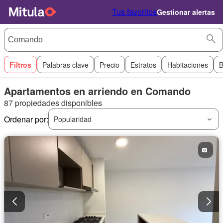
Tus favoritos
Gestionar alertas
Filtros
Palabras clave
Precio
Estratos
Habitaciones
B
Apartamentos en arriendo en Comando
87 propiedades disponibles
Ordenar por:
Popularidad