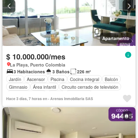
Apartamento
$ 10.000.000/mes
La Playa, Puerto Colombia
3 Habitaciones
3 Baños
226 m²
Jardín
Ascensor
Piscina
Cocina integral
Balcón
Gimnasio
Área infantil
Circuito cerrado de televisión
Cuarto de servicio
Closet
Gas natural
Hace 3 días, 7 horas en - Arenas Inmobiliaria SAS
Vista panorámica