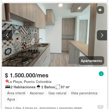
Apartamento
$ 1.500.000/mes
La Playa, Puerto Colombia
2 Habitaciones
2 Baños
57 m²
Área infantil
Ascensor
Gas natural
Vista panorámica
Agua
Hace 3 días, 8 horas en - Inversiones y asesorias global