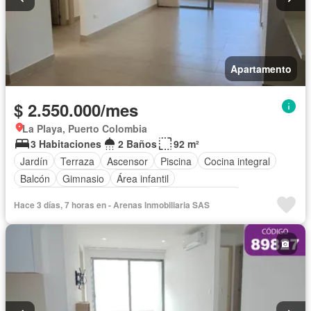
Apartamento
$ 2.550.000/mes
La Playa, Puerto Colombia
3 Habitaciones
2 Baños
92 m²
Jardín
Terraza
Ascensor
Piscina
Cocina integral
Balcón
Gimnasio
Área infantil
Circuito cerrado de televisión
Vista panorámica
Hace 3 días, 7 horas en - Arenas Inmobiliaria SAS
Cocina amoblada
Barbecue
Closet
Sauna
Gas natural