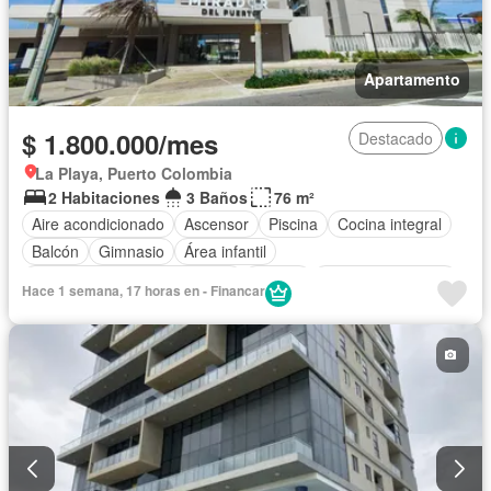
Apartamento
$ 1.800.000/mes
Destacado
La Playa, Puerto Colombia
2 Habitaciones
3 Baños
76 m²
Aire acondicionado
Ascensor
Piscina
Cocina integral
Balcón
Gimnasio
Área infantil
Circuito cerrado de televisión
Alarma
Cuarto de servicio
Hace 1 semana, 17 horas en - Financar
Vista panorámica
Cocina amoblada
Barbecue
Gas natural