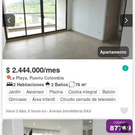
Apartamento
$ 2.444.000/mes
La Playa, Puerto Colombia
2 Habitaciones
2 Baños
76 m²
Jardín
Ascensor
Piscina
Cocina integral
Balcón
Gimnasio
Área infantil
Circuito cerrado de televisión
Alarma
Barbecue
Closet
Gas natural
Hace 3 días, 8 horas en - Arenas Inmobiliaria SAS
Vista panorámica