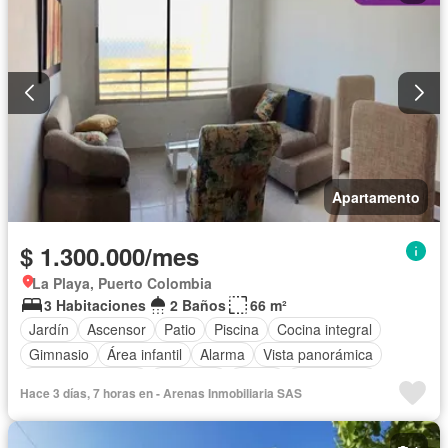
Apartamento
$ 1.300.000/mes
La Playa, Puerto Colombia
3 Habitaciones
2 Baños
66 m²
Jardín
Ascensor
Patio
Piscina
Cocina integral
Gimnasio
Área infantil
Alarma
Vista panorámica
Cocina amoblada
Barbecue
Closet
Gas natural
Hace 3 días, 7 horas en - Arenas Inmobiliaria SAS
Terraza