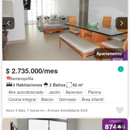
Apartamento
$ 2.735.000/mes
Barranquilla
3 Habitaciones
2 Baños
92 m²
Aire acondicionado
Jardín
Ascensor
Piscina
Cocina integral
Balcón
Gimnasio
Área infantil
Circuito cerrado de televisión
Alarma
Vista panorámica
Hace 3 días, 7 horas en - Arenas Inmobiliaria SAS
Cocina amoblada
Barbecue
Closet
Sauna
Gas natural