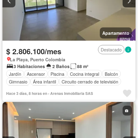
Apartamento
$ 2.806.100/mes
Destacado
La Playa, Puerto Colombia
3 Habitaciones
2 Baños
88 m²
Jardín
Ascensor
Piscina
Cocina integral
Balcón
Gimnasio
Área infantil
Circuito cerrado de televisión
Barbecue
Closet
Gas natural
Hace 3 días, 8 horas en - Arenas Inmobiliaria SAS