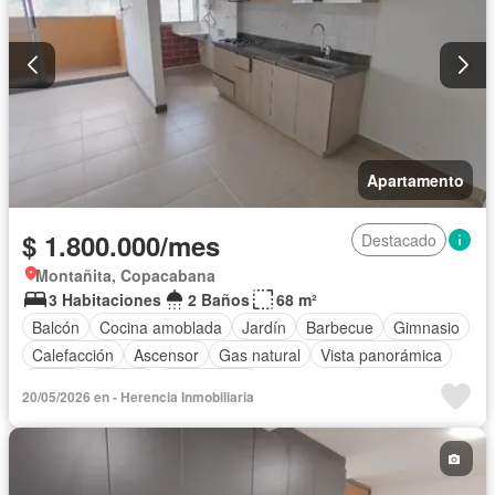
Apartamento
$ 1.800.000/mes
Destacado
Montañita, Copacabana
3 Habitaciones
2 Baños
68 m²
Balcón
Cocina amoblada
Jardín
Barbecue
Gimnasio
Calefacción
Ascensor
Gas natural
Vista panorámica
Sauna
Piscina
Sin amoblar
20/05/2026 en - Herencia Inmobiliaria