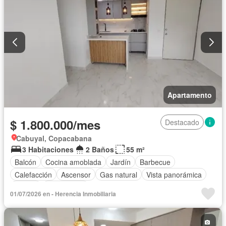
Apartamento
$ 1.800.000/mes
Destacado
Cabuyal, Copacabana
3 Habitaciones
2 Baños
55 m²
Balcón
Cocina amoblada
Jardín
Barbecue
Calefacción
Ascensor
Gas natural
Vista panorámica
Piscina
Sin amoblar
01/07/2026 en - Herencia Inmobiliaria