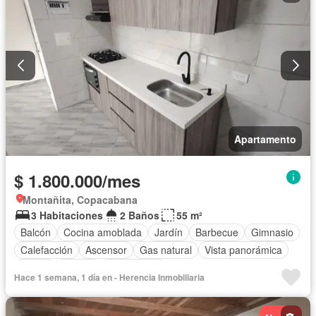
Apartamento
$ 1.800.000/mes
Montañita, Copacabana
3 Habitaciones
2 Baños
55 m²
Balcón
Cocina amoblada
Jardín
Barbecue
Gimnasio
Calefacción
Ascensor
Gas natural
Vista panorámica
Sauna
Piscina
Sin amoblar
Hace 1 semana, 1 día en - Herencia Inmobiliaria