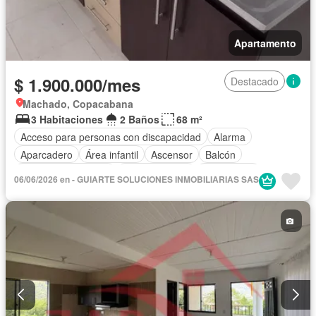
Apartamento
$ 1.900.000/mes
Destacado
Machado, Copacabana
3 Habitaciones
2 Baños
68 m²
Acceso para personas con discapacidad
Alarma
Aparcadero
Área infantil
Ascensor
Balcón
Caseta de vigilancia
Cocina integral
Gas natural
06/06/2026 en - GUIARTE SOLUCIONES INMOBILIARIAS SAS
Piscina
Sauna
Seguridad privada
Tanque de agua
Vista panorámica