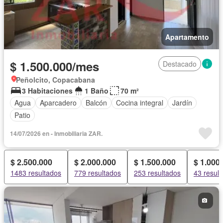
Apartamento
$ 1.500.000/mes
Destacado
Peñolcito, Copacabana
3 Habitaciones
1 Baño
70 m²
Agua
Aparcadero
Balcón
Cocina integral
Jardín
Patio
14/07/2026 en - Inmobiliaria ZAR.
$ 2.500.000
$ 2.000.000
$ 1.500.000
$ 1.000
1483 resultados
779 resultados
253 resultados
43 resul