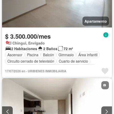
Apartamento
$ 3.500.000/mes
El Chingui, Envigado
2 Habitaciones
2 Baños
72 m²
Ascensor
Piscina
Balcón
Gimnasio
Área infantil
Circuito cerrado de televisión
Cuarto de servicio
Vista panorámica
Calefacción
Barbecue
Closet
17/07/2026 en - URIBIENES INMOBILIARIA
Sauna
Gas natural