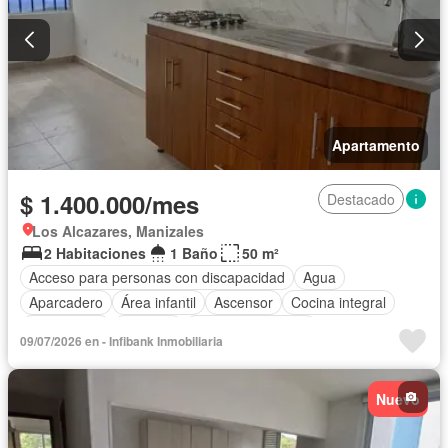
Apartamento
$ 1.400.000/mes
Destacado
Los Alcazares, Manizales
2 Habitaciones
1 Baño
50 m²
Acceso para personas con discapacidad
Agua
Aparcadero
Área infantil
Ascensor
Cocina integral
Gas natural
Vigilante
Seguridad privada
09/07/2026 en - Infibank Inmobiliaria
Vista panorámica
Nuevo