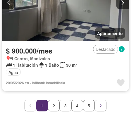
Apartamento
$ 900.000/mes
Destacado
El Centro, Manizales
1 Habitación
1 Baño
30 m²
Agua
20/05/2026 en - Infibank Inmobiliaria
1
2
3
4
5