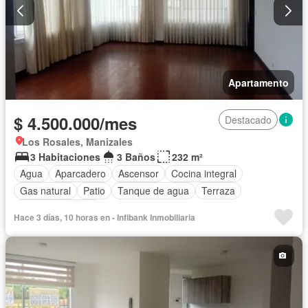
Apartamento
$ 4.500.000/mes
Destacado
Los Rosales, Manizales
3 Habitaciones
3 Baños
232 m²
Agua
Aparcadero
Ascensor
Cocina integral
Gas natural
Patio
Tanque de agua
Terraza
Vista panorámica
Hace 3 días, 10 horas en - Infibank Inmobiliaria