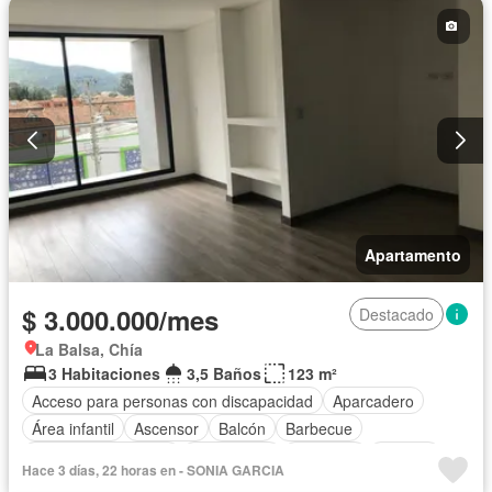
Apartamento
$ 3.000.000/mes
Destacado
La Balsa, Chía
3 Habitaciones
3,5 Baños
123 m²
Acceso para personas con discapacidad
Aparcadero
Área infantil
Ascensor
Balcón
Barbecue
Caseta de vigilancia
Gas natural
Gimnasio
Internet
Hace 3 días, 22 horas en - SONIA GARCIA
Sauna
Seguridad privada
Tanque de agua
Terraza