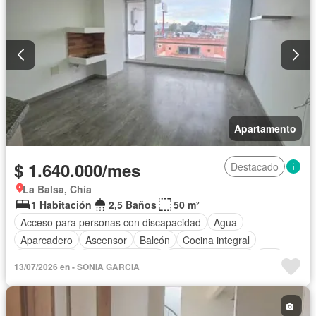
Apartamento
$ 1.640.000/mes
Destacado
La Balsa, Chía
1 Habitación
2,5 Baños
50 m²
Acceso para personas con discapacidad
Agua
Aparcadero
Ascensor
Balcón
Cocina integral
Gas natural
Tanque de agua
Vista panorámica
Wifi
13/07/2026 en - SONIA GARCIA
Permite mascotas
Permite niños
Solo familias