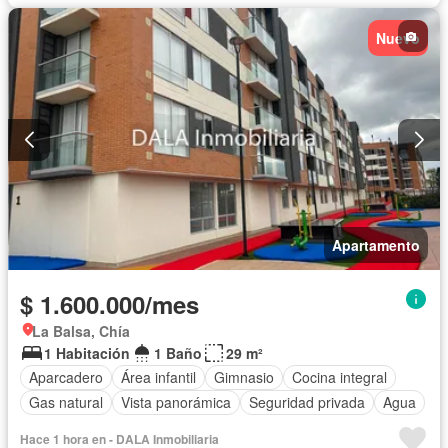
Vista panorámica
Wifi
Permite mascotas
Permite niños
Nuevo
Solo familias
Apartamento
$ 1.600.000/mes
La Balsa, Chía
1 Habitación
1 Baño
29 m²
Aparcadero
Área infantil
Gimnasio
Cocina integral
Gas natural
Vista panorámica
Seguridad privada
Agua
Hace 1 hora en - DALA Inmobiliaria