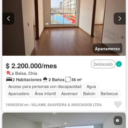
Apartamento
$ 2.200.000/mes
Destacado
La Balsa, Chía
2 Habitaciones
2 Baños
56 m²
Acceso para personas con discapacidad
Agua
Aparcadero
Área infantil
Ascensor
Balcón
Barbecue
Gimnasio
Seguridad privada
Tanque de agua
Terraza
18/06/2026 en - VILLAMIL SAAVEDRA & ASOCIADOS LTDA
Permite mascotas
Permite niños