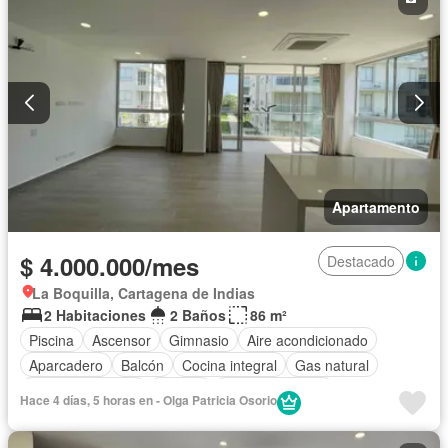
Apartamento
$ 4.000.000/mes
Destacado
La Boquilla, Cartagena de Indias
2 Habitaciones
2 Baños
86 m²
Piscina
Ascensor
Gimnasio
Aire acondicionado
Aparcadero
Balcón
Cocina integral
Gas natural
Vista panorámica
Jacuzzi
Tanque de agua
Hace 4 días, 5 horas en - Olga Patricia Osorio
Acceso para personas con discapacidad
Jardín
Seguridad privada
Área infantil
Permite mascotas