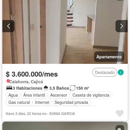
Apartamento
$ 3.600.000/mes
Destacado
Calahorra, Cajicá
3 Habitaciones
3,5 Baños
150 m²
Agua
Área infantil
Ascensor
Caseta de vigilancia
Gas natural
Internet
Seguridad privada
Tanque de agua
Terraza
Vista panorámica
Hace 3 días, 22 horas en - SONIA GARCIA
Permite mascotas
Permite niños
Solo familias