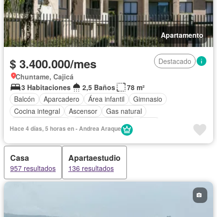
Apartamento
$ 3.400.000/mes
Destacado
Chuntame, Cajicá
3 Habitaciones
2,5 Baños
78 m²
Balcón
Aparcadero
Área infantil
Gimnasio
Cocina integral
Ascensor
Gas natural
Vista panorámica
Seguridad privada
Agua
Hace 4 días, 5 horas en - Andrea Araque
Casa
Apartaestudio
957 resultados
136 resultados