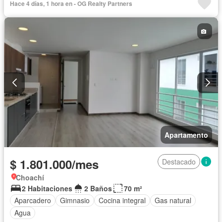
Hace 4 días, 1 hora en - OG Realty Partners
Cuarto de servicio
Patio
Apartamento
$ 1.801.000/mes
Destacado
Choachí
2 Habitaciones
2 Baños
70 m²
Aparcadero
Gimnasio
Cocina integral
Gas natural
Agua