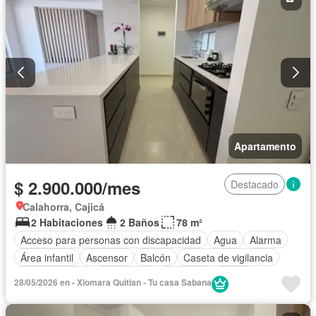
Apartamento
$ 2.900.000/mes
Destacado
Calahorra, Cajicá
2 Habitaciones
2 Baños
78 m²
Acceso para personas con discapacidad
Agua
Alarma
Área infantil
Ascensor
Balcón
Caseta de vigilancia
Cocina integral
Gas natural
Gimnasio
Jardín
28/05/2026 en - Xiomara Quitian - Tu casa Sabana
Vigilante
Seguridad privada
Tanque de agua
Terraza
Vista panorámica
Permite mascotas
Permite niños