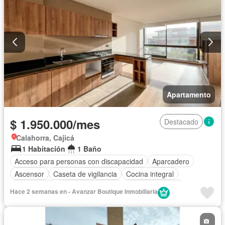
Apartamento
$ 1.950.000/mes
Destacado
Calahorra, Cajicá
1 Habitación
1 Baño
Acceso para personas con discapacidad
Aparcadero
Ascensor
Caseta de vigilancia
Cocina integral
Gas natural
Seguridad privada
Tanque de agua
Hace 2 semanas en - Avanzar Boutique Inmobiliaria
Vista panorámica