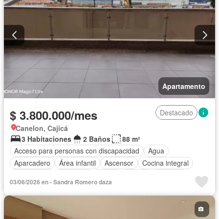
Apartamento
$ 3.800.000/mes
Destacado
Canelon, Cajicá
3 Habitaciones
2 Baños
88 m²
Acceso para personas con discapacidad
Agua
Aparcadero
Área infantil
Ascensor
Cocina integral
Gas natural
Gimnasio
Jardín
Piscina
Vigilante
03/06/2026 en - Sandra Romero daza
Seguridad privada
Tanque de agua
Terraza
Permite mascotas
Permite niños