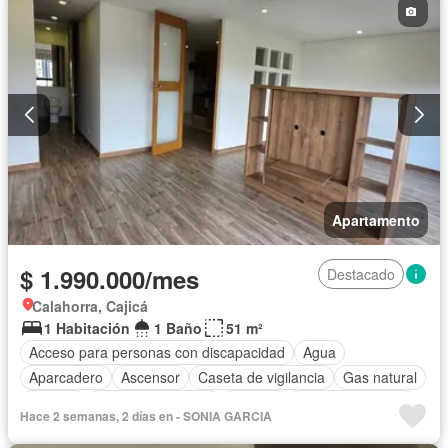
Permite niños
Apartamento
$ 1.990.000/mes
Destacado
Calahorra, Cajicá
1 Habitación
1 Baño
51 m²
Acceso para personas con discapacidad
Agua
Aparcadero
Ascensor
Caseta de vigilancia
Gas natural
Internet
Seguridad privada
Terraza
Vista panorámica
Hace 2 semanas, 2 días en - SONIA GARCIA
Wifi
Permite niños
Solo familias