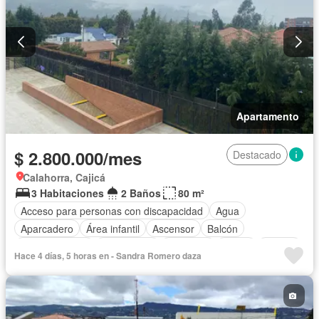
Apartamento
$ 2.800.000/mes
Destacado
Calahorra, Cajicá
3 Habitaciones
2 Baños
80 m²
Acceso para personas con discapacidad
Agua
Aparcadero
Área infantil
Ascensor
Balcón
Cocina integral
Gas natural
Gimnasio
Jardín
Piscina
Hace 4 días, 5 horas en - Sandra Romero daza
Seguridad privada
Tanque de agua
Vista panorámica
Permite mascotas
Permite niños