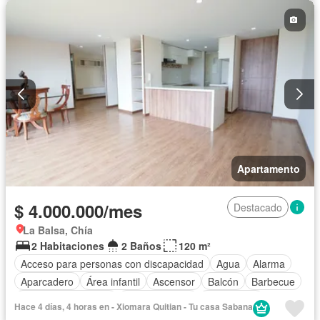
Seguridad privada
Tanque de agua
Permite mascotas
Permite niños
Solo familias
Apartamento
$ 4.000.000/mes
Destacado
La Balsa, Chía
2 Habitaciones
2 Baños
120 m²
Acceso para personas con discapacidad
Agua
Alarma
Aparcadero
Área infantil
Ascensor
Balcón
Barbecue
Caseta de vigilancia
Cocina integral
Gas natural
Hace 4 días, 4 horas en - Xiomara Quitian - Tu casa Sabana
Gimnasio
Jacuzzi
Jardín
Piscina
Vigilante