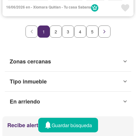
Caseta de vigilancia
Cocina integral
Vigilante
Sauna
16/06/2026 en - Xiomara Quitian - Tu casa Sabana
Seguridad privada
Tanque de agua
Terraza
Vista panorámica
Permite mascotas
Permite niños
Solo familias
1
2
3
4
5
Zonas cercanas
Tipo inmueble
En arriendo
Recibe alertas por email
Guardar búsqueda