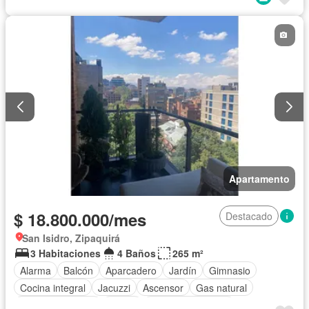
Apartamento
$ 18.800.000/mes
Destacado
San Isidro, Zipaquirá
3 Habitaciones
4 Baños
265 m²
Alarma
Balcón
Aparcadero
Jardín
Gimnasio
Cocina integral
Jacuzzi
Ascensor
Gas natural
Vista panorámica
Sauna
Seguridad privada