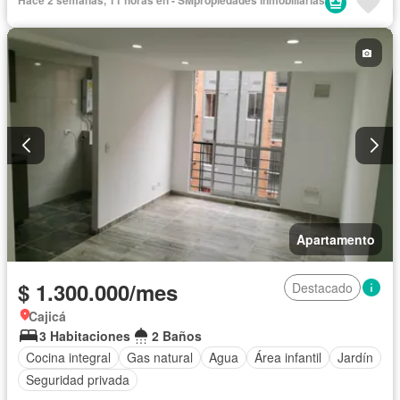
Hace 2 semanas, 11 horas en - SMpropiedades inmobiliarias
Apartamento
$ 1.300.000/mes
Destacado
Cajicá
3 Habitaciones
2 Baños
Cocina integral
Gas natural
Agua
Área infantil
Jardín
Seguridad privada