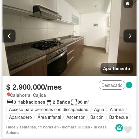
Solo familias
Apartamento
$ 2.900.000/mes
Destacado
Calahorra, Cajicá
3 Habitaciones
2 Baños
86 m²
Acceso para personas con discapacidad
Agua
Alarma
Aparcadero
Área infantil
Ascensor
Balcón
Barbecue
Caseta de vigilancia
Cocina integral
Gas natural
Hace 2 semanas, 11 horas en - Xiomara Quitian - Tu casa
Gimnasio
Jacuzzi
Jardín
Piscina
Vigilante
Sauna
Sabana